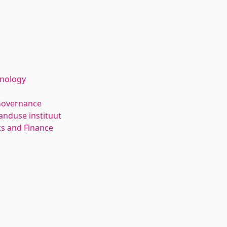
hnology
Governance
anduse instituut
s and Finance