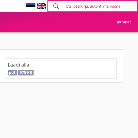
Intranet
Laadi alla
pdf
975 KB