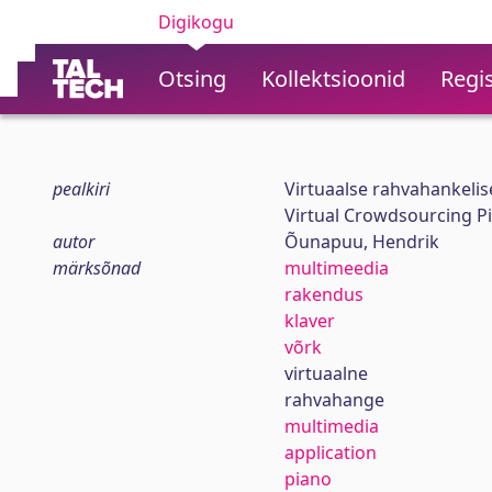
Digikogu
Otsing
Kollektsioonid
Regis
pealkiri
Virtuaalse rahvahankeli
Virtual Crowdsourcing P
autor
Õunapuu, Hendrik
märksõnad
multimeedia
rakendus
klaver
võrk
virtuaalne
rahvahange
multimedia
application
piano