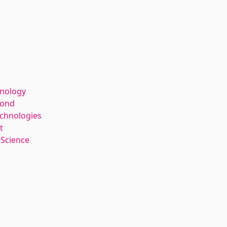
hnology
kond
echnologies
t
 Science