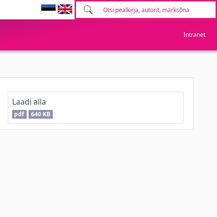
Intranet
Laadi alla
pdf
640 KB