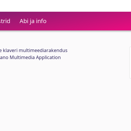
trid
Abi ja info
se klaveri multimeediarakendus
iano Multimedia Application