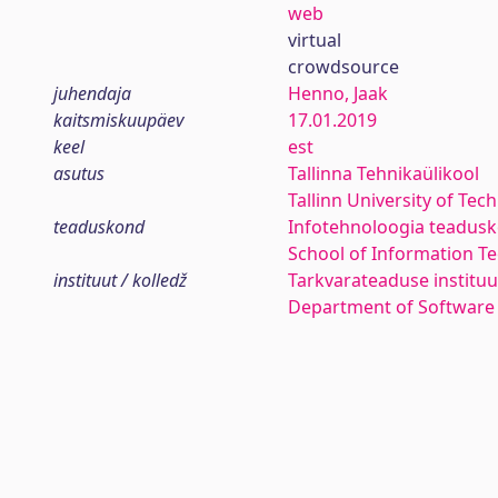
web
virtual
crowdsource
juhendaja
Henno, Jaak
kaitsmiskuupäev
17.01.2019
keel
est
asutus
Tallinna Tehnikaülikool
Tallinn University of Tec
teaduskond
Infotehnoloogia teadus
School of Information T
instituut / kolledž
Tarkvarateaduse instituu
Department of Software