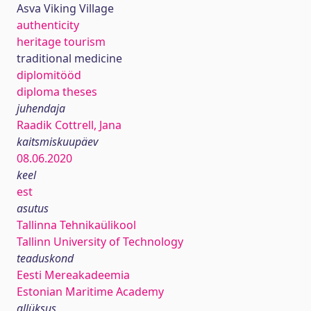
Asva Viking Village
authenticity
heritage tourism
traditional medicine
diplomitööd
diploma theses
juhendaja
Raadik Cottrell, Jana
kaitsmiskuupäev
08.06.2020
keel
est
asutus
Tallinna Tehnikaülikool
Tallinn University of Technology
teaduskond
Eesti Mereakadeemia
Estonian Maritime Academy
allüksus