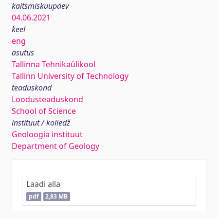
kaitsmiskuupäev
04.06.2021
keel
eng
asutus
Tallinna Tehnikaülikool
Tallinn University of Technology
teaduskond
Loodusteaduskond
School of Science
instituut / kolledž
Geoloogia instituut
Department of Geology
Laadi alla
pdf
2,83 MB