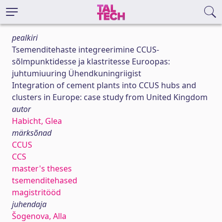
pealkiri
Tsemenditehaste integreerimine CCUS-
sõlmpunktidesse ja klastritesse Euroopas:
juhtumiuuring Ühendkuningriigist
Integration of cement plants into CCUS hubs and
clusters in Europe: case study from United Kingdom
autor
Habicht, Glea
märksõnad
CCUS
CCS
master's theses
tsemenditehased
magistritööd
juhendaja
Šogenova, Alla