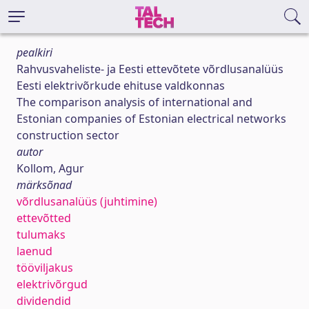
pealkiri
Rahvusvaheliste- ja Eesti ettevõtete võrdlusanalüüs
Eesti elektrivõrkude ehituse valdkonnas
The comparison analysis of international and
Estonian companies of Estonian electrical networks
construction sector
autor
Kollom, Agur
märksõnad
võrdlusanalüüs (juhtimine)
ettevõtted
tulumaks
laenud
tööviljakus
elektrivõrgud
dividendid