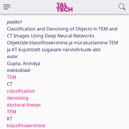
pealkiri
Classification and Denoising of Objects in TEM and
CT Images Using Deep Neural Networks
Objektide klassifitseerimine ja müratustamine TEM
ja KT kujutistelt sügavate närvivõrkude abil
autor
Gupta, Anindya
märksõnad
TEM
CT
classification
denoising
doctoral theses
TEM
KT
klassifitseerimine