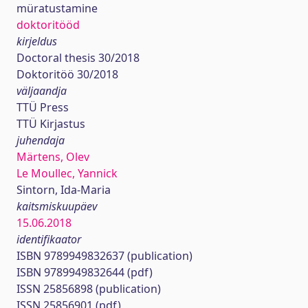
müratustamine
doktoritööd
kirjeldus
Doctoral thesis 30/2018
Doktoritöö 30/2018
väljaandja
TTÜ Press
TTÜ Kirjastus
juhendaja
Märtens, Olev
Le Moullec, Yannick
Sintorn, Ida-Maria
kaitsmiskuupäev
15.06.2018
identifikaator
ISBN 9789949832637 (publication)
ISBN 9789949832644 (pdf)
ISSN 25856898 (publication)
ISSN 25856901 (pdf)