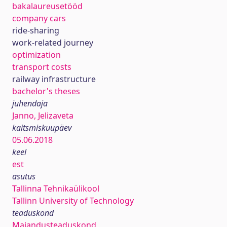
bakalaureusetööd
company cars
ride-sharing
work-related journey
optimization
transport costs
railway infrastructure
bachelor's theses
juhendaja
Janno, Jelizaveta
kaitsmiskuupäev
05.06.2018
keel
est
asutus
Tallinna Tehnikaülikool
Tallinn University of Technology
teaduskond
Majandusteaduskond