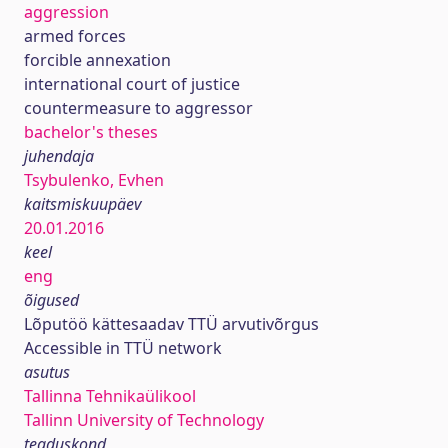
aggression
armed forces
forcible annexation
international court of justice
countermeasure to aggressor
bachelor's theses
juhendaja
Tsybulenko, Evhen
kaitsmiskuupäev
20.01.2016
keel
eng
õigused
Lõputöö kättesaadav TTÜ arvutivõrgus
Accessible in TTÜ network
asutus
Tallinna Tehnikaülikool
Tallinn University of Technology
teaduskond