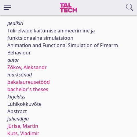
pealkiri
Tulirelvade käitumise animeerimine ja
funktsionaalne simulatsioon
Animation and Functional Simulation of Firearm
Behaviour
autor
Zõkov, Aleksandr
märksõnad
bakalaureusetööd
bachelor's theses
kirjeldus
Lühikokkuvõte
Abstract
juhendaja
Jürise, Martin
Kuts, Vladimir