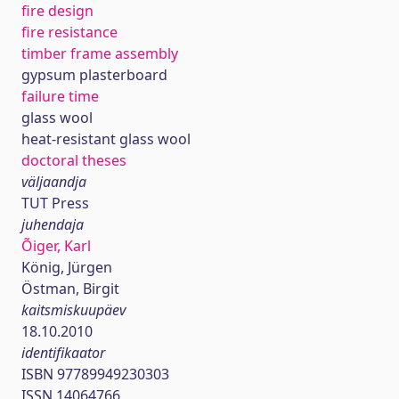
fire design
fire resistance
timber frame assembly
gypsum plasterboard
failure time
glass wool
heat-resistant glass wool
doctoral theses
väljaandja
TUT Press
juhendaja
Õiger, Karl
König, Jürgen
Östman, Birgit
kaitsmiskuupäev
18.10.2010
identifikaator
ISBN 97789949230303
ISSN 14064766