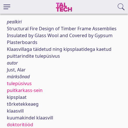
pealkiri
Structural Fire Design of Timber Frame Assemblies
Insulated by Glass Wool and Covered by Gypsum
Plasterboards
Klaasvillaga täidetud ning kipsplaatidega kaetud
puittarindite tulepüsivus
autor
Just, Alar
märksõnad
tulepüsivus
puitkarkass-sein
kipsplaat
tõrketekkeaeg
klaasvill
kuumakindel klaasvill
doktoritööd