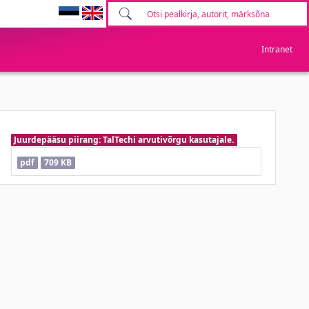
Intranet
Juurdepääsu piirang: TalTechi arvutivõrgu kasutajale.
pdf
709 KB