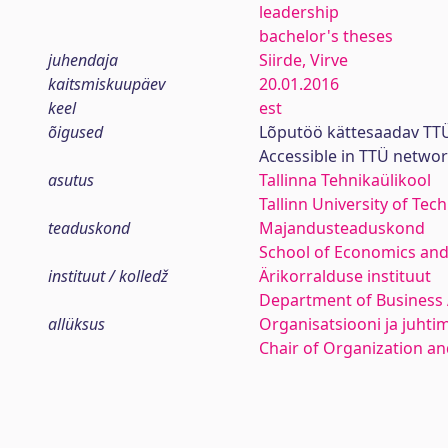
leadership
bachelor's theses
juhendaja
Siirde, Virve
kaitsmiskuupäev
20.01.2016
keel
est
õigused
Lõputöö kättesaadav TTÜ
Accessible in TTÜ netwo
asutus
Tallinna Tehnikaülikool
Tallinn University of Tec
teaduskond
Majandusteaduskond
School of Economics and
instituut / kolledž
Ärikorralduse instituut
Department of Business 
allüksus
Organisatsiooni ja juhti
Chair of Organization 