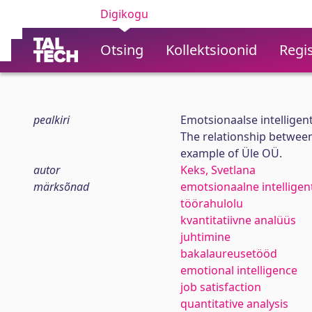
Digikogu
Otsing
Kollektsioonid
Regis
pealkiri
Emotsionaalse intelligen
The relationship between
example of Üle OÜ.
autor
Keks, Svetlana
märksõnad
emotsionaalne intelligen
töörahulolu
kvantitatiivne analüüs
juhtimine
bakalaureusetööd
emotional intelligence
job satisfaction
quantitative analysis