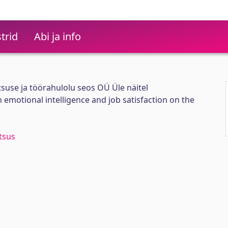
trid
Abi ja info
tsuse ja töörahulolu seos OÜ Üle näitel
 emotional intelligence and job satisfaction on the
tsus