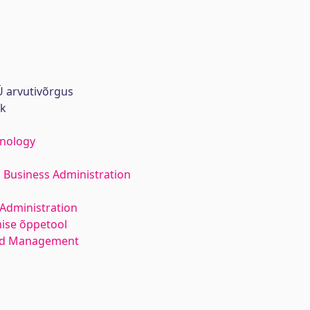
 arvutivõrgus
rk
hnology
 Business Administration
Administration
mise õppetool
and Management