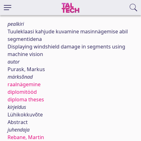
pealkiri
Tuuleklaasi kahjude kuvamine masinnägemise abil
segmentidena
Displaying windshield damage in segments using
machine vision
autor
Purask, Markus
märksõnad
raalnägemine
diplomitööd
diploma theses
kirjeldus
Lühikokkuvõte
Abstract
juhendaja
Rebane, Martin