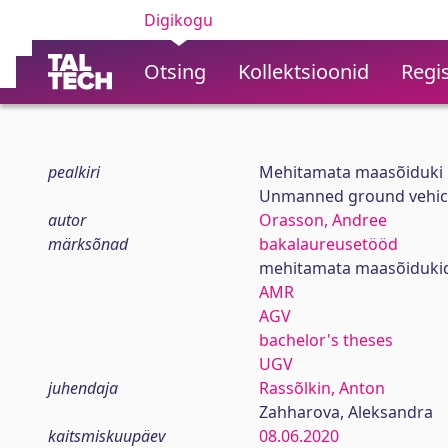
Digikogu
Otsing
Kollektsioonid
Regis
pealkiri
Mehitamata maasõiduki l
Unmanned ground vehicle
autor
Orasson, Andree
märksõnad
bakalaureusetööd
mehitamata maasõiduki
AMR
AGV
bachelor's theses
UGV
juhendaja
Rassõlkin, Anton
Zahharova, Aleksandra
kaitsmiskuupäev
08.06.2020