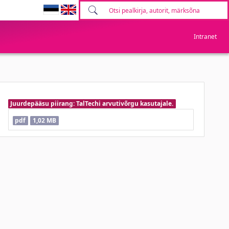
Intranet
Juurdepääsu piirang: TalTechi arvutivõrgu kasutajale.
pdf
1,02 MB