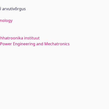
 arvutivõrgus
hnology
hhatroonika instituut
l Power Engineering and Mechatronics