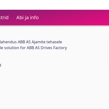
trid
Abi ja info
ahendus ABB AS Ajamite tehasele
 solution for ABB AS Drives Factory
d