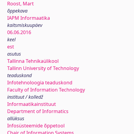
Roost, Mart
õppekava
IAPM Informaatika
kaitsmiskuupäev
06.06.2016
keel
est
asutus
Tallinna Tehnikaülikool
Tallinn University of Technology
teaduskond
Infotehnoloogia teaduskond
Faculty of Information Technology
instituut / kolledž
Informaatikainstituut
Department of Informatics
allüksus
Infosüsteemide õppetool
Chair of Information Systems