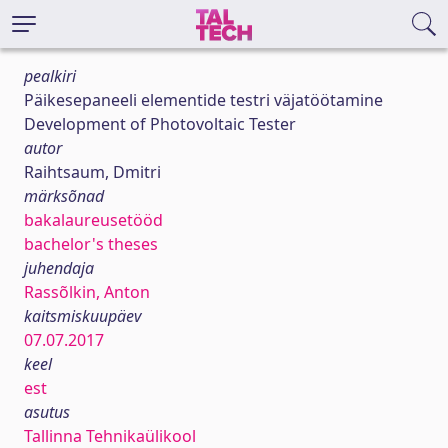
pealkiri
Päikesepaneeli elementide testri väjatöötamine
Development of Photovoltaic Tester
autor
Raihtsaum, Dmitri
märksõnad
bakalaureusetööd
bachelor's theses
juhendaja
Rassõlkin, Anton
kaitsmiskuupäev
07.07.2017
keel
est
asutus
Tallinna Tehnikaülikool