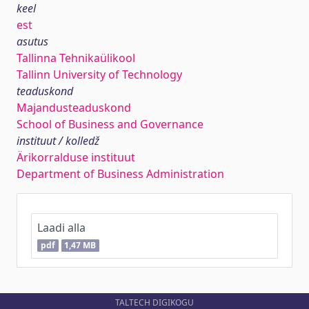
keel
est
asutus
Tallinna Tehnikaülikool
Tallinn University of Technology
teaduskond
Majandusteaduskond
School of Business and Governance
instituut / kolledž
Ärikorralduse instituut
Department of Business Administration
Laadi alla
pdf
1,47 MB
TALTECH DIGIKOGU