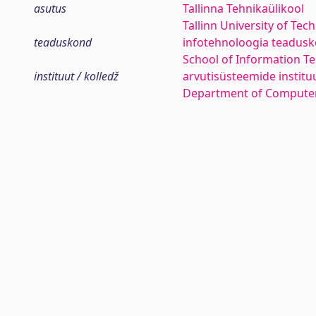
asutus
Tallinna Tehnikaülikool
Tallinn University of Tec
teaduskond
infotehnoloogia teadus
School of Information T
instituut / kolledž
arvutisüsteemide institu
Department of Compute