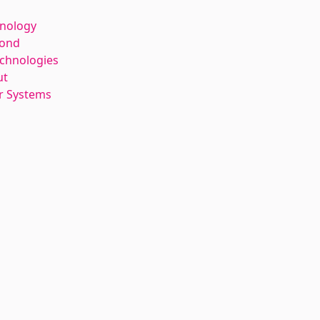
hnology
kond
echnologies
ut
r Systems