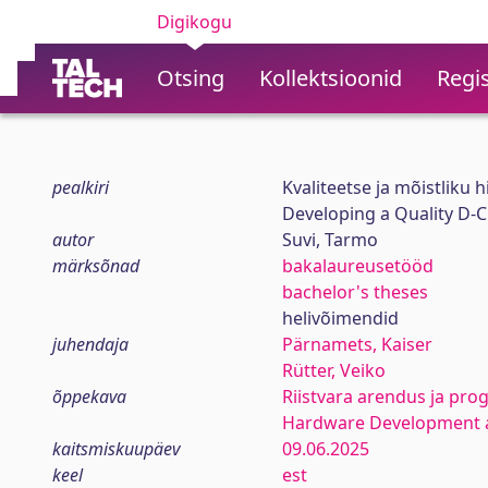
Digikogu
Otsing
Kollektsioonid
Regis
pealkiri
Kvaliteetse ja mõistliku 
Developing a Quality D-C
autor
Suvi, Tarmo
märksõnad
bakalaureusetööd
bachelor's theses
helivõimendid
juhendaja
Pärnamets, Kaiser
Rütter, Veiko
õppekava
Riistvara arendus ja pr
Hardware Development
kaitsmiskuupäev
09.06.2025
keel
est