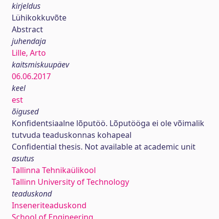
kirjeldus
Lühikokkuvõte
Abstract
juhendaja
Lille, Arto
kaitsmiskuupäev
06.06.2017
keel
est
õigused
Konfidentsiaalne lõputöö. Lõputööga ei ole võimalik
tutvuda teaduskonnas kohapeal
Confidential thesis. Not available at academic unit
asutus
Tallinna Tehnikaülikool
Tallinn University of Technology
teaduskond
Inseneriteaduskond
School of Engineering