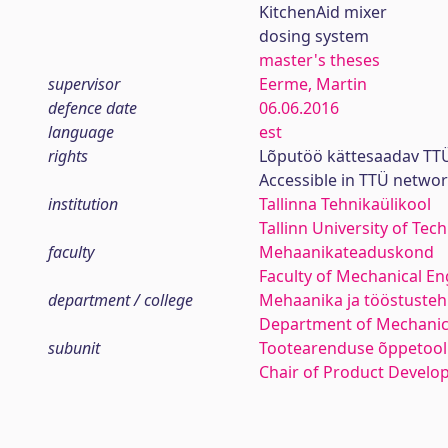
KitchenAid mixer
dosing system
master's theses
supervisor
Eerme, Martin
defence date
06.06.2016
language
est
rights
Lõputöö kättesaadav TTÜ
Accessible in TTÜ netwo
institution
Tallinna Tehnikaülikool
Tallinn University of Tec
faculty
Mehaanikateaduskond
Faculty of Mechanical En
department / college
Mehaanika ja tööstustehn
Department of Mechanica
subunit
Tootearenduse õppetool
Chair of Product Devel