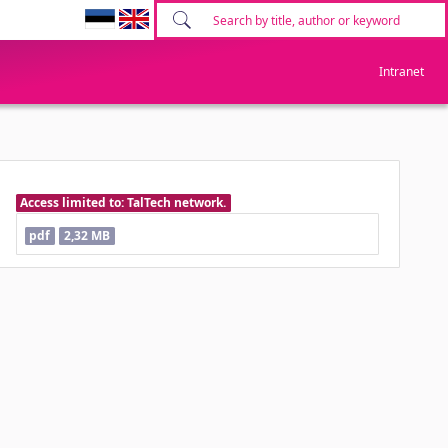
Intranet
Access limited to: TalTech network.
pdf
2,32 MB