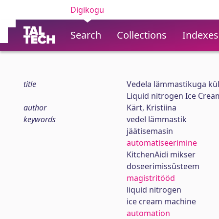
Digikogu
Search
Collections
Indexes
title
Vedela lämmastikuga kül
Liquid nitrogen Ice Cre
author
Kärt, Kristiina
keywords
vedel lämmastik
jäätisemasin
automatiseerimine
KitchenAidi mikser
doseerimissüsteem
magistritööd
liquid nitrogen
ice cream machine
automation