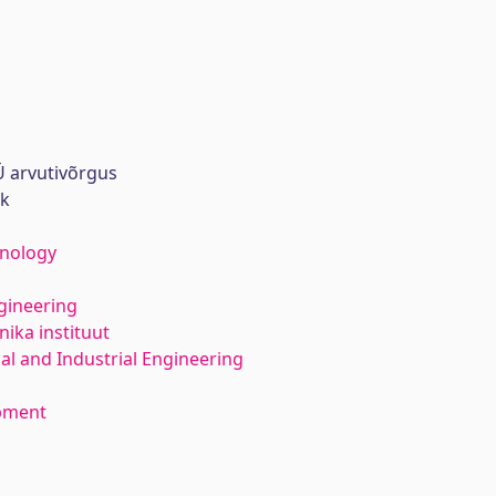
 arvutivõrgus
rk
hnology
gineering
ika instituut
l and Industrial Engineering
opment