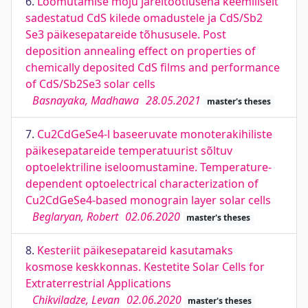
6.
Lõõmutamise mõju järeltöötlusena keemiliselt
sadestatud CdS kilede omadustele ja CdS/Sb2
Se3 päikesepatareide tõhususele. Post
deposition annealing effect on properties of
chemically deposited CdS films and performance
of CdS/Sb2Se3 solar cells
Basnayaka, Madhawa
28.05.2021
master's theses
7.
Cu2CdGeSe4-l baseeruvate monoterakihiliste
päikesepatareide temperatuurist sõltuv
optoelektriline iseloomustamine. Temperature-
dependent optoelectrical characterization of
Cu2CdGeSe4-based monograin layer solar cells
Beglaryan, Robert
02.06.2020
master's theses
8.
Kesteriit päikesepatareid kasutamaks
kosmose keskkonnas. Kestetite Solar Cells for
Extraterrestrial Applications
Chikviladze, Levan
02.06.2020
master's theses