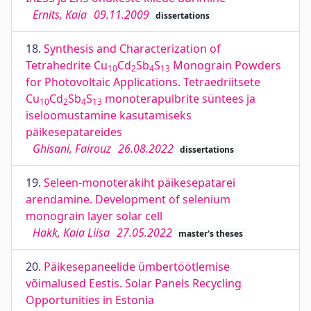
Ernits, Kaia
09.11.2009
dissertations
18.
Synthesis and Characterization of
Tetrahedrite Cu
Cd
Sb
S
Monograin Powders
10
2
4
13
for Photovoltaic Applications. Tetraedriitsete
Cu
Cd
Sb
S
monoterapulbrite süntees ja
10
2
4
13
iseloomustamine kasutamiseks
päikesepatareides
Ghisani, Fairouz
26.08.2022
dissertations
19.
Seleen-monoterakiht päikesepatarei
arendamine. Development of selenium
monograin layer solar cell
Hakk, Kaia Liisa
27.05.2022
master's theses
20.
Päikesepaneelide ümbertöötlemise
võimalused Eestis. Solar Panels Recycling
Opportunities in Estonia