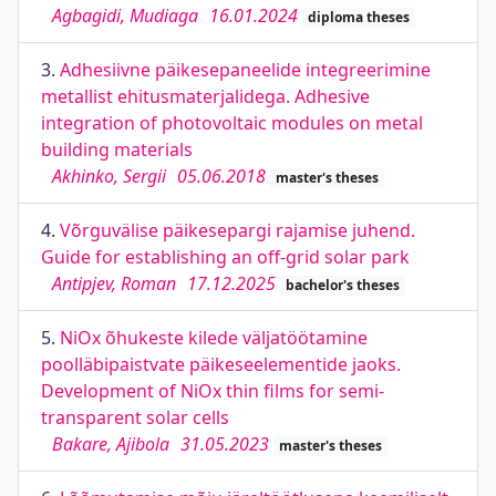
Agbagidi, Mudiaga
16.01.2024
diploma theses
3.
Adhesiivne päikesepaneelide integreerimine
metallist ehitusmaterjalidega. Adhesive
integration of photovoltaic modules on metal
building materials
Akhinko, Sergii
05.06.2018
master's theses
4.
Võrguvälise päikesepargi rajamise juhend.
Guide for establishing an off-grid solar park
Antipjev, Roman
17.12.2025
bachelor's theses
5.
NiOx õhukeste kilede väljatöötamine
poolläbipaistvate päikeseelementide jaoks.
Development of NiOx thin films for semi-
transparent solar cells
Bakare, Ajibola
31.05.2023
master's theses