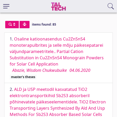
items found: 85
1.
Osaline katioonasendus Cu2ZnSnS4
monoterapulbrites ja selle mõju päikesepatarei
väljundparameetritele.. Partial Cation
Substitution in Cu2ZnSnS4 Monograin Powders
for Solar Cell Application
Abazie, Wisdom Chukwubuike
04.06.2020
master's theses
2.
ALD ja USP meetodil kasvatatud TiO2
elektrontransportkihid Sb2S3 absorberil
põhinevatele päikeseelementidele. TiO2 Electron
Transporting Layers Synthesized By Ald And Usp
Methods For Sb2S3 Absorber Based Solar Cells