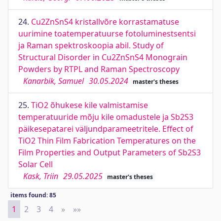
24.
Cu2ZnSnS4 kristallvõre korrastamatuse
uurimine toatemperatuurse fotoluminestsentsi
ja Raman spektroskoopia abil. Study of
Structural Disorder in Cu2ZnSnS4 Monograin
Powders by RTPL and Raman Spectroscopy
Kanarbik, Samuel
30.05.2024
master's theses
25.
TiO2 õhukese kile valmistamise
temperatuuride mõju kile omadustele ja Sb2S3
päikesepatarei väljundparameetritele. Effect of
TiO2 Thin Film Fabrication Temperatures on the
Film Properties and Output Parameters of Sb2S3
Solar Cell
Kask, Triin
29.05.2025
master's theses
items found: 85
1
2
3
4
»
Next
»»
Last