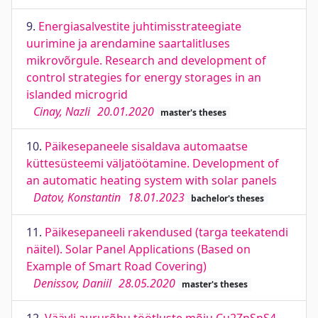
9.
Energiasalvestite juhtimisstrateegiate
uurimine ja arendamine saartalitluses
mikrovõrgule. Research and development of
control strategies for energy storages in an
islanded microgrid
Cinay, Nazli
20.01.2020
master's theses
10.
Päikesepaneele sisaldava automaatse
küttesüsteemi väljatöötamine. Development of
an automatic heating system with solar panels
Datov, Konstantin
18.01.2023
bachelor's theses
11.
Päikesepaneeli rakendused (targa teekatendi
näitel). Solar Panel Applications (Based on
Example of Smart Road Covering)
Denissov, Daniil
28.05.2020
master's theses