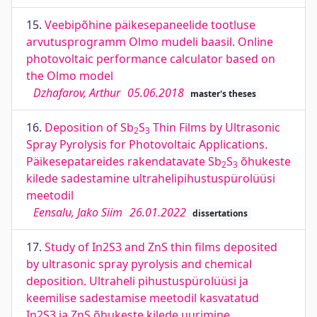
15.
Veebipõhine päikesepaneelide tootluse
arvutusprogramm Olmo mudeli baasil. Online
photovoltaic performance calculator based on
the Olmo model
Dzhafarov, Arthur
05.06.2018
master's theses
16.
Deposition of Sb
S
Thin Films by Ultrasonic
2
3
Spray Pyrolysis for Photovoltaic Applications.
Päikesepatareides rakendatavate Sb
S
õhukeste
2
3
kilede sadestamine ultrahelipihustuspürolüüsi
meetodil
Eensalu, Jako Siim
26.01.2022
dissertations
17.
Study of In2S3 and ZnS thin films deposited
by ultrasonic spray pyrolysis and chemical
deposition. Ultraheli pihustuspürolüüsi ja
keemilise sadestamise meetodil kasvatatud
In2S3 ja ZnS õhukeste kilede uurimine