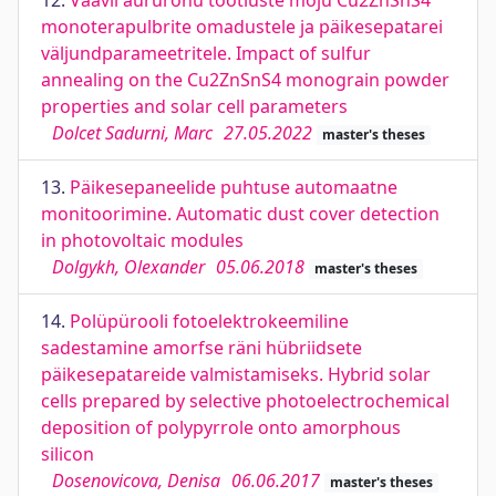
12.
Väävli aururõhu töötluste mõju Cu2ZnSnS4
monoterapulbrite omadustele ja päikesepatarei
väljundparameetritele. Impact of sulfur
annealing on the Cu2ZnSnS4 monograin powder
properties and solar cell parameters
Dolcet Sadurni, Marc
27.05.2022
master's theses
13.
Päikesepaneelide puhtuse automaatne
monitoorimine. Automatic dust cover detection
in photovoltaic modules
Dolgykh, Olexander
05.06.2018
master's theses
14.
Polüpürooli fotoelektrokeemiline
sadestamine amorfse räni hübriidsete
päikesepatareide valmistamiseks. Hybrid solar
cells prepared by selective photoelectrochemical
deposition of polypyrrole onto amorphous
silicon
Dosenovicova, Denisa
06.06.2017
master's theses