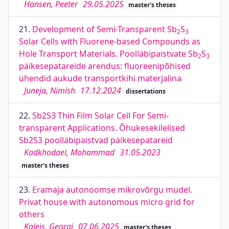
Hansen, Peeter
29.05.2025
master's theses
21.
Development of Semi-Transparent Sb
S
2
3
Solar Cells with Fluorene-based Compounds as
Hole Transport Materials. Poolläbipaistvate Sb
S
2
3
päikesepatareide arendus: fluoreenipõhised
ühendid aukude transportkihi materjalina
Juneja, Nimish
17.12.2024
dissertations
22.
Sb2S3 Thin Film Solar Cell For Semi-
transparent Applications. Õhukesekilelised
Sb2S3 poolläbipaistvad päikesepatareid
Kadkhodaei, Mohammad
31.05.2023
master's theses
23.
Eramaja autonoomse mikrovõrgu mudel.
Privat house with autonomous micro grid for
others
Kaleis, Georgi
07.06.2025
master's theses