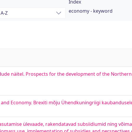
Index
economy - keyword
ude näitel. Prospects for the development of the Northern
e and Economy. Brexiti mõju Ühendkuningriigi kaubandusel
kasutamise ülevaade, rakendatavad subsiidiumid ning võima
biomass use, implementation of subsidies and perspectives 