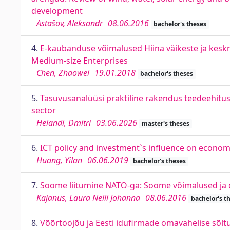
development
Astašov, Aleksandr
08.06.2016
bachelor's theses
4.
E-kaubanduse võimalused Hiina väikeste ja kesk
Medium-size Enterprises
Chen, Zhaowei
19.01.2018
bachelor's theses
5.
Tasuvusanalüüsi praktiline rakendus teedeehitusse
sector
Helandi, Dmitri
03.06.2026
master's theses
6.
ICT policy and investment`s influence on econom
Huang, Yilan
06.06.2019
bachelor's theses
7.
Soome liitumine NATO-ga: Soome võimalused ja oh
Kajanus, Laura Nelli Johanna
08.06.2016
bachelor's t
8.
Võõrtööjõu ja Eesti idufirmade omavahelise sõl