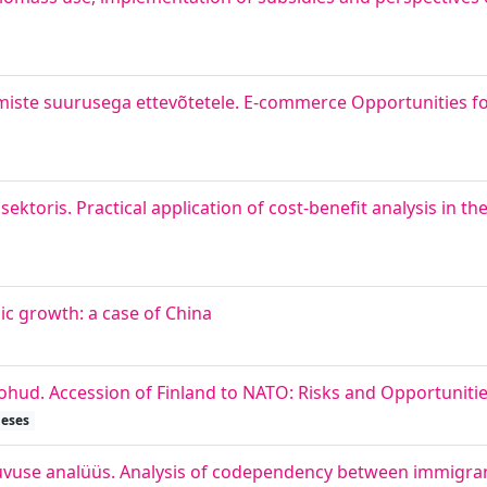
miste suurusega ettevõtetele. E-commerce Opportunities f
ktoris. Practical application of cost-benefit analysis in th
ic growth: a case of China
ud. Accession of Finland to NATO: Risks and Opportunities
heses
tuvuse analüüs. Analysis of codependency between immigra