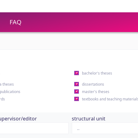
FAQ
s
bachelor's theses
a theses
dissertations
 publications
master's theses
rds
textbooks and teaching material
upervisor/editor
structural unit