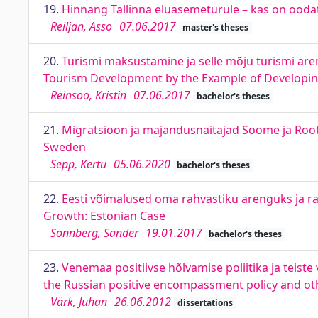
19.
Hinnang Tallinna eluasemeturule – kas on oodat
Reiljan, Asso
07.06.2017
master's theses
20.
Turismi maksustamine ja selle mõju turismi are
Tourism Development by the Example of Developin
Reinsoo, Kristin
07.06.2017
bachelor's theses
21.
Migratsioon ja majandusnäitajad Soome ja Roots
Sweden
Sepp, Kertu
05.06.2020
bachelor's theses
22.
Eesti võimalused oma rahvastiku arenguks ja rah
Growth: Estonian Case
Sonnberg, Sander
19.01.2017
bachelor's theses
23.
Venemaa positiivse hõlvamise poliitika ja teiste v
the Russian positive encompassment policy and othe
Värk, Juhan
26.06.2012
dissertations