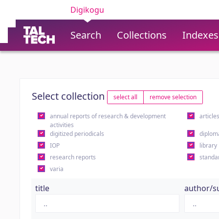
Digikogu
Search
Collections
Indexes
Select collection
select all
remove selection
annual reports of research & development
article
activities
digitized periodicals
diplom
IOP
library
research reports
standa
varia
title
author/s