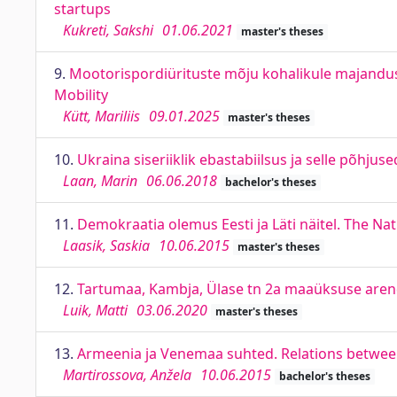
startups
Kukreti, Sakshi
01.06.2021
master's theses
9.
Mootorispordiürituste mõju kohalikule majanduse
Mobility
Kütt, Mariliis
09.01.2025
master's theses
10.
Ukraina siseriiklik ebastabiilsus ja selle põhjus
Laan, Marin
06.06.2018
bachelor's theses
11.
Demokraatia olemus Eesti ja Läti näitel. The Na
Laasik, Saskia
10.06.2015
master's theses
12.
Tartumaa, Kambja, Ülase tn 2a maaüksuse arend
Luik, Matti
03.06.2020
master's theses
13.
Armeenia ja Venemaa suhted. Relations betwee
Martirossova, Anžela
10.06.2015
bachelor's theses