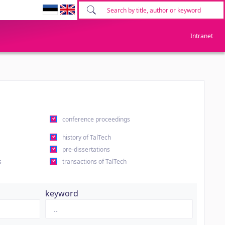
Intranet
conference proceedings
history of TalTech
pre-dissertations
s
transactions of TalTech
keyword