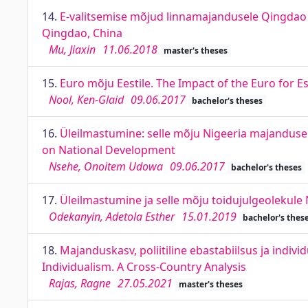
14.
E-valitsemise mõjud linnamajandusele Qingdao 
Qingdao, China
Mu, Jiaxin
11.06.2018
master's theses
15.
Euro mõju Eestile. The Impact of the Euro for E
Nool, Ken-Glaid
09.06.2017
bachelor's theses
16.
Üleilmastumine: selle mõju Nigeeria majandusele
on National Development
Nsehe, Onoitem Udowa
09.06.2017
bachelor's theses
17.
Üleilmastumine ja selle mõju toidujulgeolekule N
Odekanyin, Adetola Esther
15.01.2019
bachelor's thes
18.
Majanduskasv, poliitiline ebastabiilsus ja indivi
Individualism. A Cross-Country Analysis
Rajas, Ragne
27.05.2021
master's theses