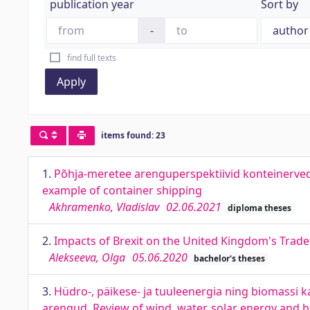
publication year
Sort by
-
find full texts
Apply
items found: 23
1.
Põhja-meretee arenguperspektiivid konteinerved
example of container shipping
Akhramenko, Vladislav
02.06.2021
diploma theses
2.
Impacts of Brexit on the United Kingdom's Trad
Alekseeva, Olga
05.06.2020
bachelor's theses
3.
Hüdro-, päikese- ja tuuleenergia ning biomassi 
arengud. Review of wind, water, solar energy and 