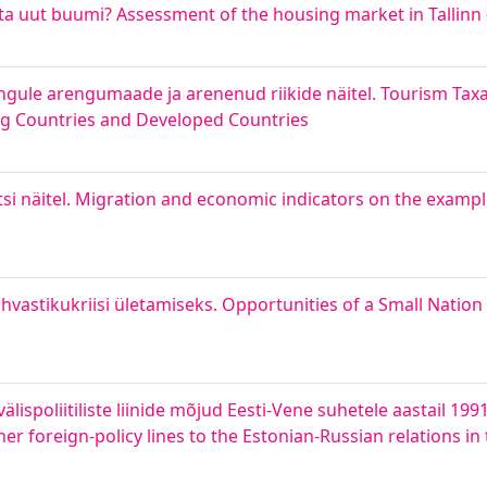
a uut buumi? Assessment of the housing market in Tallinn –
ngule arengumaade ja arenenud riikide näitel. Tourism Taxa
g Countries and Developed Countries
i näitel. Migration and economic indicators on the exampl
vastikukriisi ületamiseks. Opportunities of a Small Nation
älispoliitiliste liinide mõjud Eesti-Vene suhetele aastail 199
r foreign-policy lines to the Estonian-Russian relations in