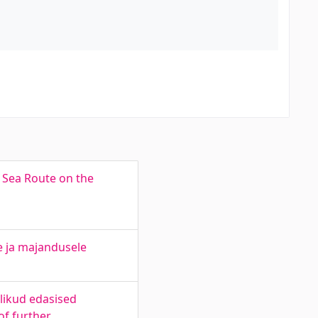
 Sea Route on the
e ja majandusele
likud edasised
of further