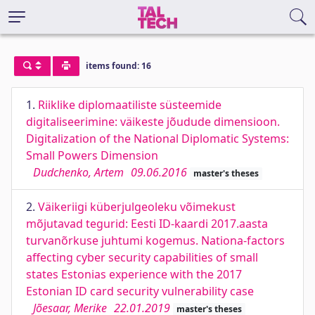
items found: 16
1.
Riiklike diplomaatiliste süsteemide
digitaliseerimine: väikeste jõudude dimensioon.
Digitalization of the National Diplomatic Systems:
Small Powers Dimension
Dudchenko, Artem
09.06.2016
master's theses
2.
Väikeriigi küberjulgeoleku võimekust
mõjutavad tegurid: Eesti ID-kaardi 2017.aasta
turvanõrkuse juhtumi kogemus. Nationa-factors
affecting cyber security capabilities of small
states Estonias experience with the 2017
Estonian ID card security vulnerability case
Jõesaar, Merike
22.01.2019
master's theses