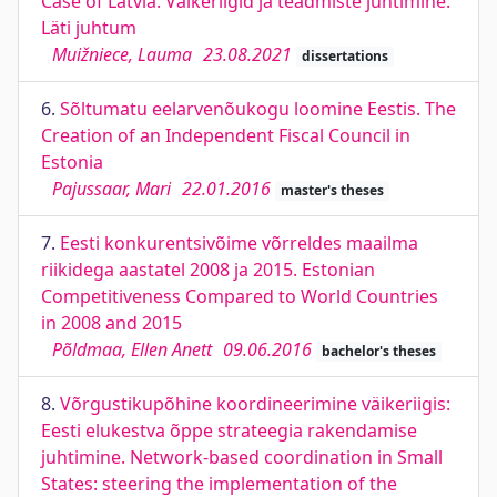
Case of Latvia. Väikeriigid ja teadmiste juhtimine:
Läti juhtum
Muižniece, Lauma
23.08.2021
dissertations
6.
Sõltumatu eelarvenõukogu loomine Eestis. The
Creation of an Independent Fiscal Council in
Estonia
Pajussaar, Mari
22.01.2016
master's theses
7.
Eesti konkurentsivõime võrreldes maailma
riikidega aastatel 2008 ja 2015. Estonian
Competitiveness Compared to World Countries
in 2008 and 2015
Põldmaa, Ellen Anett
09.06.2016
bachelor's theses
8.
Võrgustikupõhine koordineerimine väikeriigis:
Eesti elukestva õppe strateegia rakendamise
juhtimine. Network-based coordination in Small
States: steering the implementation of the