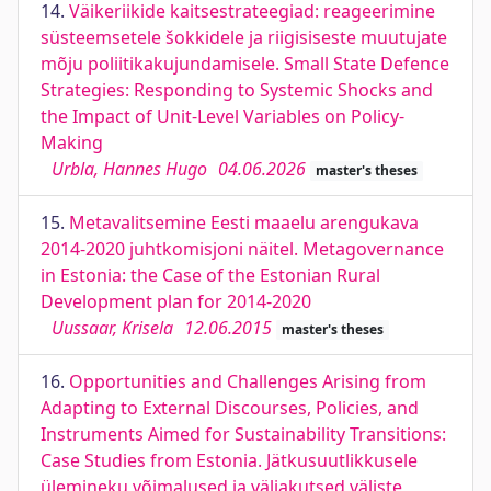
14.
Väikeriikide kaitsestrateegiad: reageerimine
süsteemsetele šokkidele ja riigisiseste muutujate
mõju poliitikakujundamisele. Small State Defence
Strategies: Responding to Systemic Shocks and
the Impact of Unit-Level Variables on Policy-
Making
Urbla, Hannes Hugo
04.06.2026
master's theses
15.
Metavalitsemine Eesti maaelu arengukava
2014-2020 juhtkomisjoni näitel. Metagovernance
in Estonia: the Case of the Estonian Rural
Development plan for 2014-2020
Uussaar, Krisela
12.06.2015
master's theses
16.
Opportunities and Challenges Arising from
Adapting to External Discourses, Policies, and
Instruments Aimed for Sustainability Transitions:
Case Studies from Estonia. Jätkusuutlikkusele
ülemineku võimalused ja väljakutsed väliste