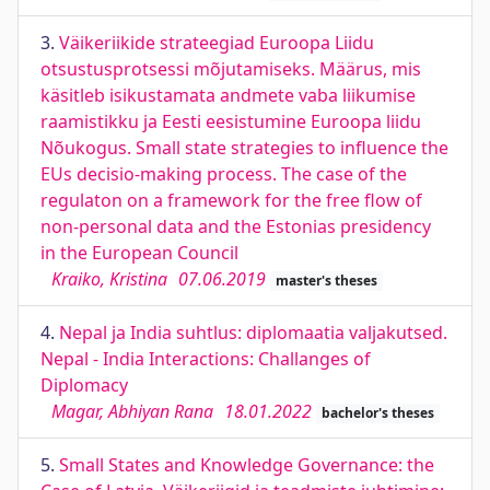
3.
Väikeriikide strateegiad Euroopa Liidu
otsustusprotsessi mõjutamiseks. Määrus, mis
käsitleb isikustamata andmete vaba liikumise
raamistikku ja Eesti eesistumine Euroopa liidu
Nõukogus. Small state strategies to influence the
EUs decisio-making process. The case of the
regulaton on a framework for the free flow of
non-personal data and the Estonias presidency
in the European Council
Kraiko, Kristina
07.06.2019
master's theses
4.
Nepal ja India suhtlus: diplomaatia valjakutsed.
Nepal - India Interactions: Challanges of
Diplomacy
Magar, Abhiyan Rana
18.01.2022
bachelor's theses
5.
Small States and Knowledge Governance: the