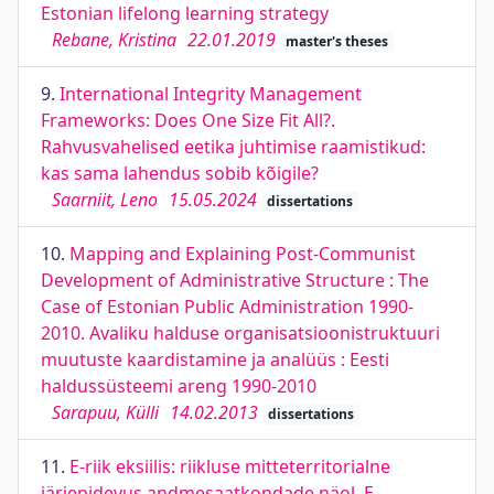
Estonian lifelong learning strategy
Rebane, Kristina
22.01.2019
master's theses
9.
International Integrity Management
Frameworks: Does One Size Fit All?.
Rahvusvahelised eetika juhtimise raamistikud:
kas sama lahendus sobib kõigile?
Saarniit, Leno
15.05.2024
dissertations
10.
Mapping and Explaining Post-Communist
Development of Administrative Structure : The
Case of Estonian Public Administration 1990-
2010. Avaliku halduse organisatsioonistruktuuri
muutuste kaardistamine ja analüüs : Eesti
haldussüsteemi areng 1990-2010
Sarapuu, Külli
14.02.2013
dissertations
11.
E-riik eksiilis: riikluse mitteterritorialne
järjepidevus andmesaatkondade näol. E-