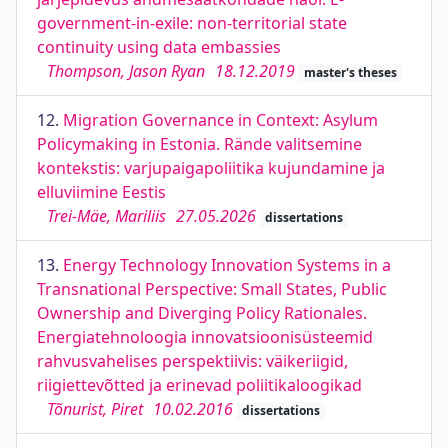
government-in-exile: non-territorial state
continuity using data embassies
Thompson, Jason Ryan
18.12.2019
master's theses
12.
Migration Governance in Context: Asylum
Policymaking in Estonia. Rände valitsemine
kontekstis: varjupaigapoliitika kujundamine ja
elluviimine Eestis
Trei-Mäe, Mariliis
27.05.2026
dissertations
13.
Energy Technology Innovation Systems in a
Transnational Perspective: Small States, Public
Ownership and Diverging Policy Rationales.
Energiatehnoloogia innovatsioonisüsteemid
rahvusvahelises perspektiivis: väikeriigid,
riigiettevõtted ja erinevad poliitikaloogikad
Tõnurist, Piret
10.02.2016
dissertations