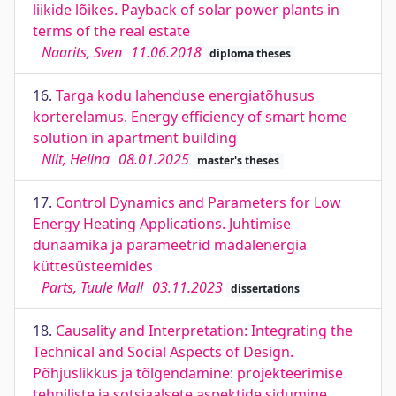
liikide lõikes. Payback of solar power plants in
terms of the real estate
Naarits, Sven
11.06.2018
diploma theses
16.
Targa kodu lahenduse energiatõhusus
korterelamus. Energy efficiency of smart home
solution in apartment building
Niit, Helina
08.01.2025
master's theses
17.
Control Dynamics and Parameters for Low
Energy Heating Applications. Juhtimise
dünaamika ja parameetrid madalenergia
küttesüsteemides
Parts, Tuule Mall
03.11.2023
dissertations
18.
Causality and Interpretation: Integrating the
Technical and Social Aspects of Design.
Põhjuslikkus ja tõlgendamine: projekteerimise
tehniliste ja sotsiaalsete aspektide sidumine