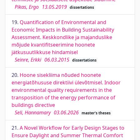
Pikas, Ergo
13.05.2019
dissertations
19.
Quantification of Environmental and
Economic Impacts in Building Sustainability
Assessment. Keskkondlike ja majanduslike
mõjude kvantifitseerimine hoonete
jätkusuutlikkuse hindamisel
Seinre, Erkki
06.03.2015
dissertations
20.
Hoone sisekliima nõuded hoonete
energiatõhususe direktiivi ülevõtmisel. Indoor
environmental quality requirements in the
transposition of the energy performance of
buildings directive
Seli, Hannamary
03.06.2026
master's theses
21.
A Novel Workflow for Early Design Stages to
Ensure Daylight and Summer Thermal Comfort