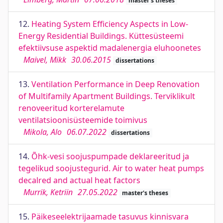
master's theses
12.
Heating System Efficiency Aspects in Low-
Energy Residential Buildings. Küttesüsteemi
efektiivsuse aspektid madalenergia eluhoonetes
Maivel, Mikk
30.06.2015
dissertations
13.
Ventilation Performance in Deep Renovation
of Multifamily Apartment Buildings. Terviklikult
renoveeritud korterelamute
ventilatsioonisüsteemide toimivus
Mikola, Alo
06.07.2022
dissertations
14.
Õhk-vesi soojuspumpade deklareeritud ja
tegelikud soojustegurid. Air to water heat pumps
decalred and actual heat factors
Murrik, Ketriin
27.05.2022
master's theses
15.
Päikeseelektrijaamade tasuvus kinnisvara