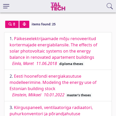
items found: 25
1.
Päikeseelektrijaamade mõju renoveeritud
kortermajade energiabilansile. The effects of
solar photovoltaic systems on the energy
balance in renovated apartement buildings
Einla, Maret
11.06.2018
diploma theses
2.
Eesti hoonefondi energiakasutuse
modelleerimine. Modeling the energy use of
Estonian building stock
Einstein, Miikael
10.01.2022
master's theses
3.
Kiirguspaneeli, ventilaatoriga radiaatori,
puhurkonventori ja põrandjahutuse