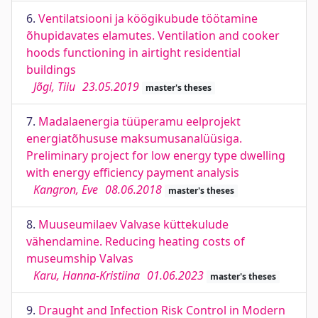
6.
Ventilatsiooni ja köögikubude töötamine
õhupidavates elamutes. Ventilation and cooker
hoods functioning in airtight residential
buildings
Jõgi, Tiiu
23.05.2019
master's theses
7.
Madalaenergia tüüperamu eelprojekt
energiatõhususe maksumusanalüüsiga.
Preliminary project for low energy type dwelling
with energy efficiency payment analysis
Kangron, Eve
08.06.2018
master's theses
8.
Muuseumilaev Valvase küttekulude
vähendamine. Reducing heating costs of
museumship Valvas
Karu, Hanna-Kristiina
01.06.2023
master's theses
9.
Draught and Infection Risk Control in Modern