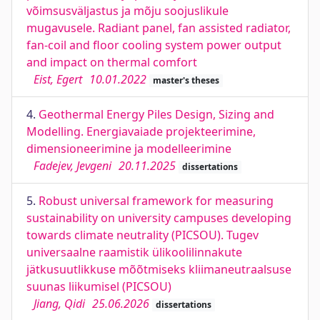
võimsusväljastus ja mõju soojuslikule
mugavusele. Radiant panel, fan assisted radiator,
fan-coil and floor cooling system power output
and impact on thermal comfort
Eist, Egert
10.01.2022
master's theses
4.
Geothermal Energy Piles Design, Sizing and
Modelling. Energiavaiade projekteerimine,
dimensioneerimine ja modelleerimine
Fadejev, Jevgeni
20.11.2025
dissertations
5.
Robust universal framework for measuring
sustainability on university campuses developing
towards climate neutrality (PICSOU). Tugev
universaalne raamistik ülikoolilinnakute
jätkusuutlikkuse mõõtmiseks kliimaneutraalsuse
suunas liikumisel (PICSOU)
Jiang, Qidi
25.06.2026
dissertations