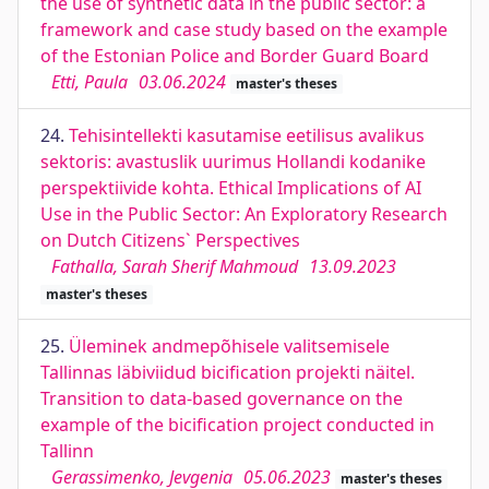
the use of synthetic data in the public sector: a
framework and case study based on the example
of the Estonian Police and Border Guard Board
Etti, Paula
03.06.2024
master's theses
24.
Tehisintellekti kasutamise eetilisus avalikus
sektoris: avastuslik uurimus Hollandi kodanike
perspektiivide kohta. Ethical Implications of AI
Use in the Public Sector: An Exploratory Research
on Dutch Citizens` Perspectives
Fathalla, Sarah Sherif Mahmoud
13.09.2023
master's theses
25.
Üleminek andmepõhisele valitsemisele
Tallinnas läbiviidud bicification projekti näitel.
Transition to data-based governance on the
example of the bicification project conducted in
Tallinn
Gerassimenko, Jevgenia
05.06.2023
master's theses