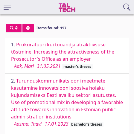
items found: 157
1.
Prokuratuuri kui tööandja atraktiivsuse
tõstmine. Increasing the attractiveness of the
Prosecutor's Office as an employer
Aak, Mari
31.05.2021
master's theses
2.
Turunduskommunikatsiooni meetmete
kasutamine innovatsiooni soosiva hoiaku
kujundamiseks Eesti avaliku sektori asutustes.
Use of promotional mix in developing a favorable
attitude towards innovation in Estonian public
administration institutions
Aasma, Taavi
17.01.2023
bachelor's theses