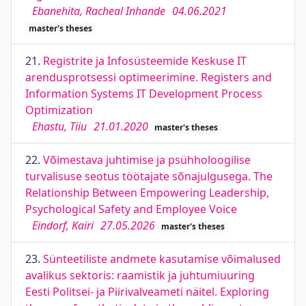
Ebanehita, Racheal Inhande
04.06.2021
master's theses
21.
Registrite ja Infosüsteemide Keskuse IT
arendusprotsessi optimeerimine. Registers and
Information Systems IT Development Process
Optimization
Ehastu, Tiiu
21.01.2020
master's theses
22.
Võimestava juhtimise ja psühholoogilise
turvalisuse seotus töötajate sõnajulgusega. The
Relationship Between Empowering Leadership,
Psychological Safety and Employee Voice
Eindorf, Kairi
27.05.2026
master's theses
23.
Sünteetiliste andmete kasutamise võimalused
avalikus sektoris: raamistik ja juhtumiuuring
Eesti Politsei- ja Piirivalveameti näitel. Exploring