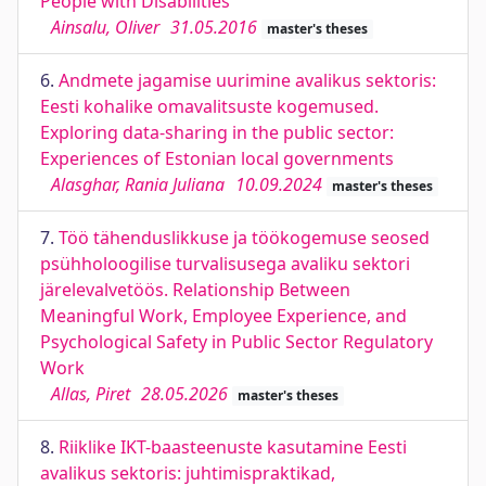
People with Disabilities
Ainsalu, Oliver
31.05.2016
master's theses
6.
Andmete jagamise uurimine avalikus sektoris:
Eesti kohalike omavalitsuste kogemused.
Exploring data-sharing in the public sector:
Experiences of Estonian local governments
Alasghar, Rania Juliana
10.09.2024
master's theses
7.
Töö tähenduslikkuse ja töökogemuse seosed
psühholoogilise turvalisusega avaliku sektori
järelevalvetöös. Relationship Between
Meaningful Work, Employee Experience, and
Psychological Safety in Public Sector Regulatory
Work
Allas, Piret
28.05.2026
master's theses
8.
Riiklike IKT-baasteenuste kasutamine Eesti
avalikus sektoris: juhtimispraktikad,