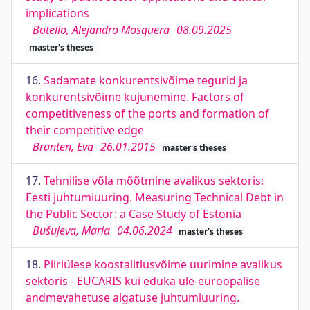
implications
Botello, Alejandro Mosquera
08.09.2025
master's theses
16.
Sadamate konkurentsivõime tegurid ja
konkurentsivõime kujunemine. Factors of
competitiveness of the ports and formation of
their competitive edge
Branten, Eva
26.01.2015
master's theses
17.
Tehnilise võla mõõtmine avalikus sektoris:
Eesti juhtumiuuring. Measuring Technical Debt in
the Public Sector: a Case Study of Estonia
Bušujeva, Maria
04.06.2024
master's theses
18.
Piiriülese koostalitlusvõime uurimine avalikus
sektoris - EUCARIS kui eduka üle-euroopalise
andmevahetuse algatuse juhtumiuuring.