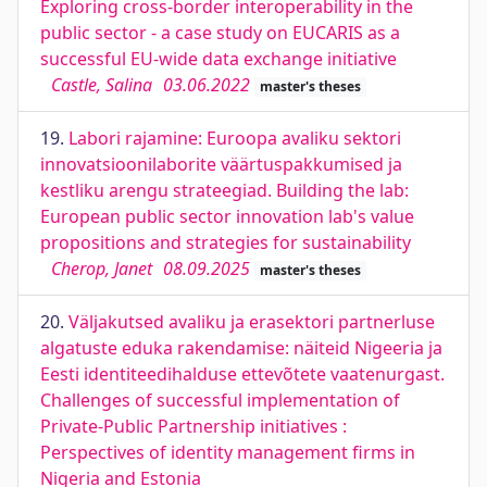
Exploring cross-border interoperability in the
public sector - a case study on EUCARIS as a
successful EU-wide data exchange initiative
Castle, Salina
03.06.2022
master's theses
19.
Labori rajamine: Euroopa avaliku sektori
innovatsioonilaborite väärtuspakkumised ja
kestliku arengu strateegiad. Building the lab:
European public sector innovation lab's value
propositions and strategies for sustainability
Cherop, Janet
08.09.2025
master's theses
20.
Väljakutsed avaliku ja erasektori partnerluse
algatuste eduka rakendamise: näiteid Nigeeria ja
Eesti identiteedihalduse ettevõtete vaatenurgast.
Challenges of successful implementation of
Private-Public Partnership initiatives :
Perspectives of identity management firms in
Nigeria and Estonia