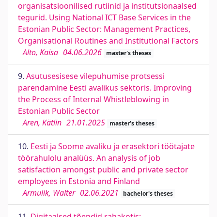
organisatsioonilised rutiinid ja institutsionaalsed
tegurid. Using National ICT Base Services in the
Estonian Public Sector: Management Practices,
Organisational Routines and Institutional Factors
Alto, Kaisa
04.06.2026
master's theses
9.
Asutusesisese vilepuhumise protsessi
parendamine Eesti avalikus sektoris. Improving
the Process of Internal Whistleblowing in
Estonian Public Sector
Aren, Kätlin
21.01.2025
master's theses
10.
Eesti ja Soome avaliku ja erasektori töötajate
töörahulolu analüüs. An analysis of job
satisfaction amongst public and private sector
employees in Estonia and Finland
Armulik, Walter
02.06.2021
bachelor's theses
11.
Digitaalsed tõendid rahakotis: