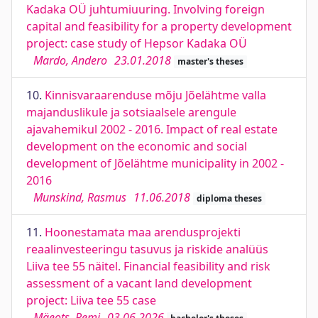
Kadaka OÜ juhtumiuuring. Involving foreign
capital and feasibility for a property development
project: case study of Hepsor Kadaka OÜ
Mardo, Andero
23.01.2018
master's theses
10.
Kinnisvaraarenduse mõju Jõelähtme valla
majanduslikule ja sotsiaalsele arengule
ajavahemikul 2002 - 2016. Impact of real estate
development on the economic and social
development of Jõelähtme municipality in 2002 -
2016
Munskind, Rasmus
11.06.2018
diploma theses
11.
Hoonestamata maa arendusprojekti
reaalinvesteeringu tasuvus ja riskide analüüs
Liiva tee 55 näitel. Financial feasibility and risk
assessment of a vacant land development
project: Liiva tee 55 case
Mäeots, Remi
03.06.2026