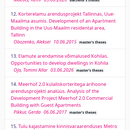
bachelor's theses
12.
Korterelamu arendusprojekt Tallinnas, Uue-
Maailma asumis. Development of an Apartment
Building in the Uus-Maailm residental area,
Tallinn
Obozenko, Aleksei
10.06.2015
master's theses
13.
Elamute arendamise võimalused Kohilas.
Opportunities to develop dwellings in Kohila
Oja, Tommi Allar
03.06.2026
master's theses
14.
Meerhof 2.0 külaliskorteritega ärihoone
arendusprojekti analüüs. Analysis of the
Development Project Meerhof 2.0 Commercial
Building with Guest Apartments
Pikkur, Gerda
06.06.2017
master's theses
15.
Tulu kajastamine kinnisvaraarenduses Metro