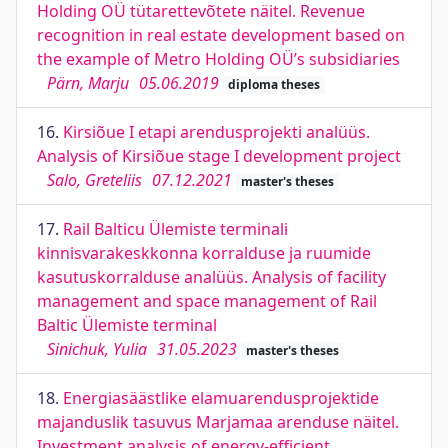
Holding OÜ tütarettevõtete näitel. Revenue
recognition in real estate development based on
the example of Metro Holding OÜ’s subsidiaries
Pärn, Marju
05.06.2019
diploma theses
16.
Kirsiõue I etapi arendusprojekti analüüs.
Analysis of Kirsiõue stage I development project
Salo, Greteliis
07.12.2021
master's theses
17.
Rail Balticu Ülemiste terminali
kinnisvarakeskkonna korralduse ja ruumide
kasutuskorralduse analüüs. Analysis of facility
management and space management of Rail
Baltic Ülemiste terminal
Sinichuk, Yulia
31.05.2023
master's theses
18.
Energiasäästlike elamuarendusprojektide
majanduslik tasuvus Marjamaa arenduse näitel.
Investment analysis of energy-efficient