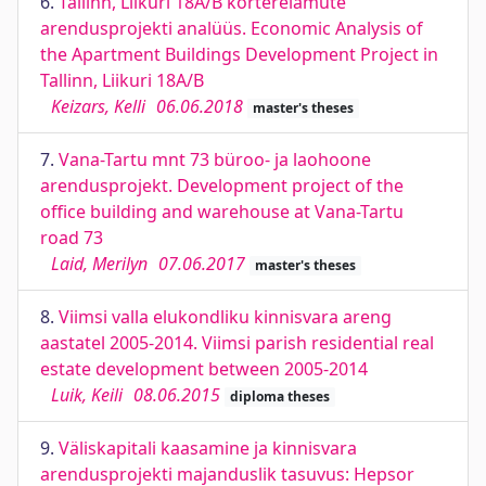
6.
Tallinn, Liikuri 18A/B korterelamute
arendusprojekti analüüs. Economic Analysis of
the Apartment Buildings Development Project in
Tallinn, Liikuri 18A/B
Keizars, Kelli
06.06.2018
master's theses
7.
Vana-Tartu mnt 73 büroo- ja laohoone
arendusprojekt. Development project of the
office building and warehouse at Vana-Tartu
road 73
Laid, Merilyn
07.06.2017
master's theses
8.
Viimsi valla elukondliku kinnisvara areng
aastatel 2005-2014. Viimsi parish residential real
estate development between 2005-2014
Luik, Keili
08.06.2015
diploma theses
9.
Väliskapitali kaasamine ja kinnisvara
arendusprojekti majanduslik tasuvus: Hepsor