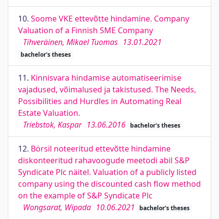
10.
Soome VKE ettevõtte hindamine. Company
Valuation of a Finnish SME Company
Tihveräinen, Mikael Tuomas
13.01.2021
bachelor's theses
11.
Kinnisvara hindamise automatiseerimise
vajadused, võimalused ja takistused. The Needs,
Possibilities and Hurdles in Automating Real
Estate Valuation.
Triebstok, Kaspar
13.06.2016
bachelor's theses
12.
Börsil noteeritud ettevõtte hindamine
diskonteeritud rahavoogude meetodi abil S&P
Syndicate Plc näitel. Valuation of a publicly listed
company using the discounted cash flow method
on the example of S&P Syndicate Plc
Wongsarat, Wipada
10.06.2021
bachelor's theses