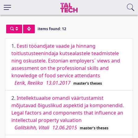
items found: 12
1.
Eesti tööandjate vaade ja hinnang
toitlustusteenindaja kutsealastele teadmistele
ning oskustele. Estonian employers´ views and
assessment on the professional skills and
knowledge of food service attendants
Eerik, Reelika
13.01.2017
master's theses
2.
Intellektuaalse omandi väärtustamist
mõjutavad õiguslikud aspektid ja komponendid.
Legal factors and components that influence an
intellectual property valuation
Galitskihh, Vitali
12.06.2015
master's theses