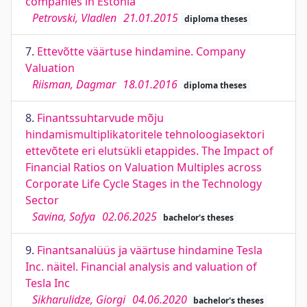
companies in Estonia
Petrovski, Vladlen
21.01.2015
diploma theses
7.
Ettevõtte väärtuse hindamine. Company
Valuation
Riisman, Dagmar
18.01.2016
diploma theses
8.
Finantssuhtarvude mõju
hindamismultiplikatoritele tehnoloogiasektori
ettevõtete eri elutsükli etappides. The Impact of
Financial Ratios on Valuation Multiples across
Corporate Life Cycle Stages in the Technology
Sector
Savina, Sofya
02.06.2025
bachelor's theses
9.
Finantsanalüüs ja väärtuse hindamine Tesla
Inc. näitel. Financial analysis and valuation of
Tesla Inc
Sikharulidze, Giorgi
04.06.2020
bachelor's theses