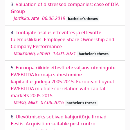
3.
Valuation of distressed companies: case of DIA
Group
Jortikka, Atte
06.06.2019
bachelor's theses
4.
Töötajate osalus ettevõttes ja ettevõtte
tulemuslikkus. Employee Share Ownership and
Company Performance
Makkonen, Elmeri
13.01.2021
bachelor's theses
5.
Euroopa riikide ettevõtete väljaostutehingute
EV/EBITDA kordaja suhestumine
kapitaliturgudega 2005-2015. European buyout
EV/EBITDA multiple correlation with capital
markets 2005-2015
Metsa, Mikk
07.06.2016
bachelor's theses
6.
Ülevõtmiseks sobivad kahjuritõrje firmad
Eestis. Acquisition suitable pest control