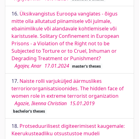
16.
Üksikvangistus Euroopa vanglates - õigus
mitte olla allutatud piinamisele või julmale,
ebainimlikule või alandavale kohtlemisele või
karistusele. Solitary Confinement in European
Prisons - a Violation of the Right not to be
Subjected to Torture or to Cruel, Inhuman or
Degrading Treatment or Punishment?
Agajev, Anar
17.01.2024
master's theses
17.
Naiste rolli varjuküljed äärmuslikes
terroriororganisatsioonides. The hidden face of
women role in extreme terrorist organization
Agazie, Ikenna Christian
15.01.2019
bachelor's theses
18.
Protseduurilisest digiteerimisest kaugemale:
Keerukusteadliku otsustustoe mudeli