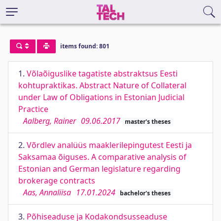
items found: 801
1.
Võlaõiguslike tagatiste abstraktsus Eesti
kohtupraktikas. Abstract Nature of Collateral
under Law of Obligations in Estonian Judicial
Practice
Aalberg, Rainer
09.06.2017
master's theses
2.
Võrdlev analüüs maaklerilepingutest Eesti ja
Saksamaa õiguses. A comparative analysis of
Estonian and German legislature regarding
brokerage contracts
Aas, Annaliisa
17.01.2024
bachelor's theses
3.
Põhiseaduse ja Kodakondsusseaduse