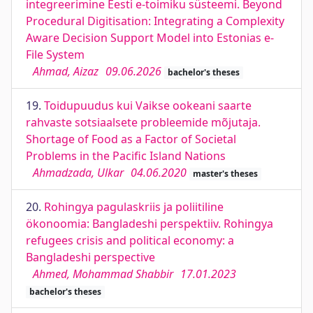
integreerimine Eesti e-toimiku süsteemi. Beyond
Procedural Digitisation: Integrating a Complexity
Aware Decision Support Model into Estonias e-
File System
Ahmad, Aizaz
09.06.2026
bachelor's theses
19.
Toidupuudus kui Vaikse ookeani saarte
rahvaste sotsiaalsete probleemide mõjutaja.
Shortage of Food as a Factor of Societal
Problems in the Pacific Island Nations
Ahmadzada, Ulkar
04.06.2020
master's theses
20.
Rohingya pagulaskriis ja poliitiline
ökonoomia: Bangladeshi perspektiiv. Rohingya
refugees crisis and political economy: a
Bangladeshi perspective
Ahmed, Mohammad Shabbir
17.01.2023
bachelor's theses