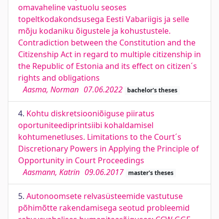
omavaheline vastuolu seoses
topeltkodakondsusega Eesti Vabariigis ja selle
mõju kodaniku õigustele ja kohustustele.
Contradiction between the Constitution and the
Citizenship Act in regard to multiple citizenship in
the Republic of Estonia and its effect on citizen´s
rights and obligations
Aasma, Norman
07.06.2022
bachelor's theses
4.
Kohtu diskretsiooniõiguse piiratus
oportuniteediprintsiibi kohaldamisel
kohtumenetluses. Limitations to the Court´s
Discretionary Powers in Applying the Principle of
Opportunity in Court Proceedings
Aasmann, Katrin
09.06.2017
master's theses
5.
Autonoomsete relvasüsteemide vastutuse
põhimõtte rakendamisega seotud probleemid