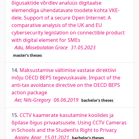
õigusaktide võrdlev analüüs digitaalse
elemendiga ühendatavate toodete kohta VKE-
dele. Support of a secure Open Internet: A
comparative analysis of the UK and EU
cybersecurity legislation on connectible product
with digital element for SMEs
Adu, Mosebolatan Grace
31.05.2023
master's theses
14.
Maksustamise vältimise vastase direktiivi
mõju OECD BEPS tegevuskavale. Impact of the
anti-tax avoidance directive on the OECD BEPS
action package
Aer, Nils-Gregory
06.06.2019
bachelor's theses
15.
CCTV kaamerate kasutamine koolides ja
õpilase õigus privaatsusele. Using CCTV Cameras
in Schools and the Student\s Right to Privacy
Agajev, Anar
15.01.2021
bachelor's theses