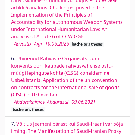
rahvusvahelises humanitaarõiguses: CCW GGE
artikli 6 analüüs. Challenges posed in the
Implementation of the Principles of
Accountability for autonomous Weapon Systems
under International Humanitarian Law: An
analysis of Article 6 of CCW GGE
Aavastik, Aigi
10.06.2026
bachelor's theses
6.
Ühinenud Rahvaste Organisatsiooni
konventsiooni kaupade rahvusvahelise ostu-
müügi lepingute kohta (CISG) kohaldamine
Usbekistanis. Application of the un convention
on contracts for the international sale of goods
(CISG) in Uzbekistan
Abdurakhimov, Abdurasul
09.06.2021
bachelor's theses
7.
Võitlus Jeemeni pärast kui Saudi-Iraani varisõja
ilming. The Manifestation of Saudi-Iranian Proxy