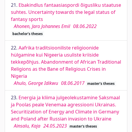
21.
Ebakindlus fantaasiaspordi õigusliku staatuse
suhtes. Uncertainty towards the legal status of
fantasy sports
Ahonen, Jaro Johannes Emil
08.06.2022
bachelor's theses
22.
Aafrika traditsiooniliste religioonide
hülgamine kui Nigeeria usuliste kriiside
tekkepõhjus. Abandonment of African Traditional
Religions as the Bane of Religious Crises in
Nigeria
Ahulo, George Idikwu
08.06.2017
master's theses
23.
Energia ja kliima julgeolekustamine Saksmaal
ja Poolas peale Venemaa agressiooni Ukrainas.
Securitization of Energy and Climate in Germany
and Poland after Russian invasion to Ukraine
Ainsalu, Kaja
24.05.2023
master's theses