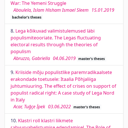
War: The Yemeni Struggle
Aboulela, Islam Hisham Ismael Sleem
15.01.2019
bachelor's theses
8.
Lega kõikuvad valimistulemused läbi
populismiteooriate. The Legas fluctuating
electoral results through the theories of
populism
Abruzzo, Gabriella
04.06.2019
master's theses
9.
Kriiside mõju populistlike paremradikaalsete
erakondade toetusele: Itaalia Põhjaliiga
juhtumiuuring. The effect of crises on support of
populist radical right: A case study of Lega Nord
in Italy
Acar, Tuğçe İpek
03.06.2022
master's theses
10.
Klastri roll klastri liikmete
rahvusvahelistumise edendamisel. The Role of