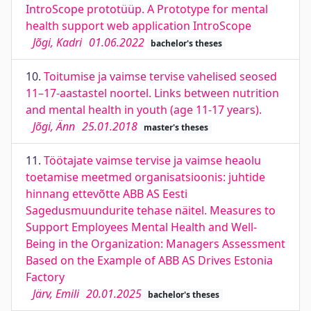
IntroScope prototüüp. A Prototype for mental
health support web application IntroScope
Jõgi, Kadri
01.06.2022
bachelor's theses
10.
Toitumise ja vaimse tervise vahelised seosed
11–17-aastastel noortel. Links between nutrition
and mental health in youth (age 11-17 years).
Jõgi, Änn
25.01.2018
master's theses
11.
Töötajate vaimse tervise ja vaimse heaolu
toetamise meetmed organisatsioonis: juhtide
hinnang ettevõtte ABB AS Eesti
Sagedusmuundurite tehase näitel. Measures to
Support Employees Mental Health and Well-
Being in the Organization: Managers Assessment
Based on the Example of ABB AS Drives Estonia
Factory
Järv, Emili
20.01.2025
bachelor's theses