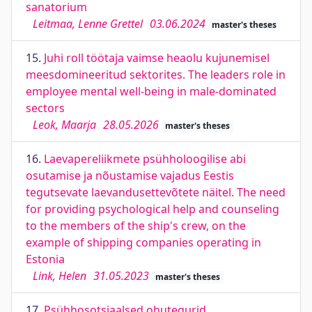
sanatorium
Leitmaa, Lenne Grettel
03.06.2024
master's theses
15.
Juhi roll töötaja vaimse heaolu kujunemisel
meesdomineeritud sektorites. The leaders role in
employee mental well-being in male-dominated
sectors
Leok, Maarja
28.05.2026
master's theses
16.
Laevapereliikmete psühholoogilise abi
osutamise ja nõustamise vajadus Eestis
tegutsevate laevandusettevõtete näitel. The need
for providing psychological help and counseling
to the members of the ship's crew, on the
example of shipping companies operating in
Estonia
Link, Helen
31.05.2023
master's theses
17.
Psühhosotsiaalsed ohutegurid