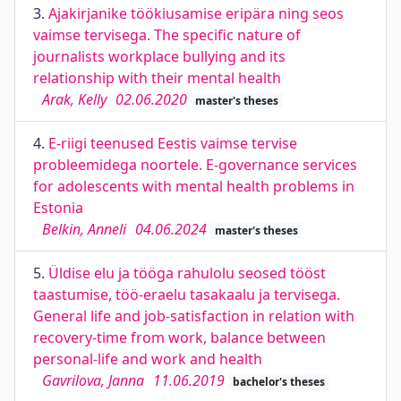
3.
Ajakirjanike töökiusamise eripära ning seos
vaimse tervisega. The specific nature of
journalists workplace bullying and its
relationship with their mental health
Arak, Kelly
02.06.2020
master's theses
4.
E-riigi teenused Eestis vaimse tervise
probleemidega noortele. E-governance services
for adolescents with mental health problems in
Estonia
Belkin, Anneli
04.06.2024
master's theses
5.
Üldise elu ja tööga rahulolu seosed tööst
taastumise, töö-eraelu tasakaalu ja tervisega.
General life and job-satisfaction in relation with
recovery-time from work, balance between
personal-life and work and health
Gavrilova, Janna
11.06.2019
bachelor's theses