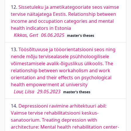
12.
Sissetuleku ja ametikategooriate seos vaimse
tervise näitajatega Eestis. Relationship between
income and occupation categories and mental
health indicators in Estonia
Kikkas, Gert
06.06.2025
master's theses
13.
Töösõltuvuse ja tööorientatsiooni seos ning
nende mõju tervisealasele psühholoogilisele
võimestamisele avalik-õiguslikus ülikoolis. The
relationship between workaholism and work
orientation and their effects on psychological
health empowerment at university
Laur, Liisa
29.05.2023
master's theses
14.
Depressiooni ravimine arhitektuuri abil:
Vaimse tervise rehabilitatsiooni keskus-
sanatoorium. Treating depression with
architecture: Mental health rehabilitation center-