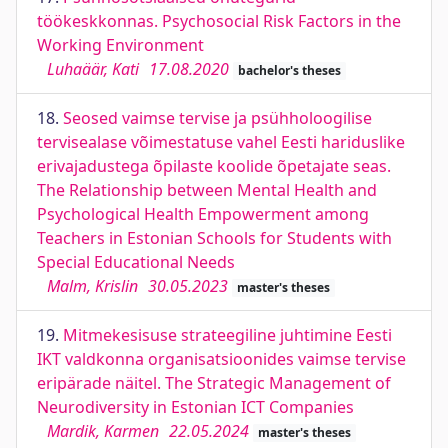
töökeskkonnas. Psychosocial Risk Factors in the
Working Environment
Luhaäär, Kati
17.08.2020
bachelor's theses
18.
Seosed vaimse tervise ja psühholoogilise
tervisealase võimestatuse vahel Eesti hariduslike
erivajadustega õpilaste koolide õpetajate seas.
The Relationship between Mental Health and
Psychological Health Empowerment among
Teachers in Estonian Schools for Students with
Special Educational Needs
Malm, Krislin
30.05.2023
master's theses
19.
Mitmekesisuse strateegiline juhtimine Eesti
IKT valdkonna organisatsioonides vaimse tervise
eripärade näitel. The Strategic Management of
Neurodiversity in Estonian ICT Companies
Mardik, Karmen
22.05.2024
master's theses