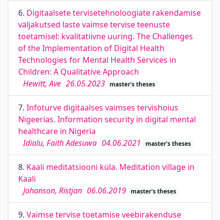
6.
Digitaalsete tervisetehnoloogiate rakendamise
väljakutsed laste vaimse tervise teenuste
toetamisel: kvalitatiivne uuring. The Challenges
of the Implementation of Digital Health
Technologies for Mental Health Services in
Children: A Qualitative Approach
Hewitt, Ave
26.05.2023
master's theses
7.
Infoturve digitaalses vaimses tervishoius
Nigeerias. Information security in digital mental
healthcare in Nigeria
Idialu, Faith Adesuwa
04.06.2021
master's theses
8.
Kaali meditatsiooni küla. Meditation village in
Kaali
Johanson, Ristjan
06.06.2019
master's theses
9.
Vaimse tervise toetamise veebirakenduse