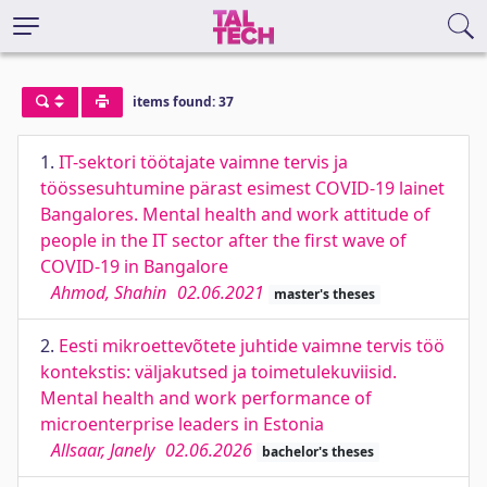
items found: 37
1.
IT-sektori töötajate vaimne tervis ja
töössesuhtumine pärast esimest COVID-19 lainet
Bangalores. Mental health and work attitude of
people in the IT sector after the first wave of
COVID-19 in Bangalore
Ahmod, Shahin
02.06.2021
master's theses
2.
Eesti mikroettevõtete juhtide vaimne tervis töö
kontekstis: väljakutsed ja toimetulekuviisid.
Mental health and work performance of
microenterprise leaders in Estonia
Allsaar, Janely
02.06.2026
bachelor's theses