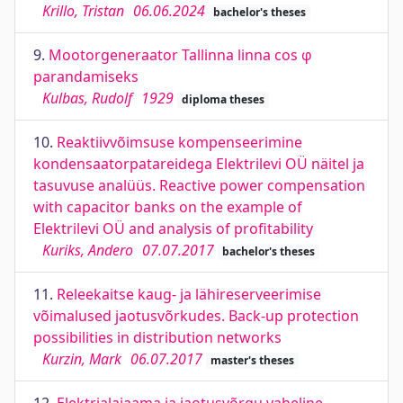
Krillo, Tristan
06.06.2024
bachelor's theses
9.
Mootorgeneraator Tallinna linna cos φ
parandamiseks
Kulbas, Rudolf
1929
diploma theses
10.
Reaktiivvõimsuse kompenseerimine
kondensaatorpatareidega Elektrilevi OÜ näitel ja
tasuvuse analüüs. Reactive power compensation
with capacitor banks on the example of
Elektrilevi OÜ and analysis of profitability
Kuriks, Andero
07.07.2017
bachelor's theses
11.
Releekaitse kaug- ja lähireserveerimise
võimalused jaotusvõrkudes. Back-up protection
possibilities in distribution networks
Kurzin, Mark
06.07.2017
master's theses