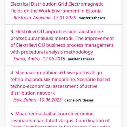
Electrical Distribution Grid Electromagnetic
Fields on the Work Environment in Estonia
Bõstrova, Angelina
17.01.2025
master's theses
3.
Elektrilevi OÜ äriprotsesside täiustamine
protseduuranalüüsi meetodil. The improvement
of Elektrilevi OÜ business process management
with procedural analysis methodology
Ennok, Andro
12.06.2015
master's theses
4.
Stsenaariumpõhine aktiivse jaotusvõrgu
tehno-majanduslik hindamine. Scenario based
techno-economical assessment of active
distribution network
Išov, Zahari
10.06.2025
bachelor's theses
5.
Maaühenduskaitse koordineerimine
resonantsmaandatud võrgus. Coordination of