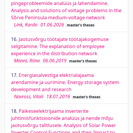
pingeprobleemide analüüs ja lahendamine.
Analysis and solutions of voltage problems in the
Sõrve Peninsula medium-voltage network
Link, Kardo
01.06.2026
master's theses
16.
Jaotusvõrgu töötajate töötajakogemuse
selgitamine. The explanation of employee
experience in the distribution network
Männi, Riina
06.06.2019
master's theses
17.
Energiasalvestiga elektrialajaama
arendamine ja uurimine. Energy storage system
development and research
Navross, Vitali
18.01.2016
master's theses
18.
Päikeseelektrijaama inverterite
juhtimisfunktsioonide analüüs ja nende mõju
jaotusvõrgu talitlusele. Analysis of Solar Power
Inverter Control Functions and their Impact to