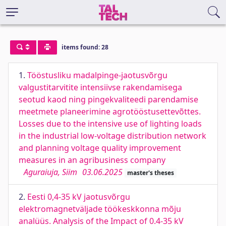
items found: 28
1.
Tööstusliku madalpinge-jaotusvõrgu
valgustitarvitite intensiivse rakendamisega
seotud kaod ning pingekvaliteedi parendamise
meetmete planeerimine agrotööstusettevõttes.
Losses due to the intensive use of lighting loads
in the industrial low-voltage distribution network
and planning voltage quality improvement
measures in an agribusiness company
Aguraiuja, Siim
03.06.2025
master's theses
2.
Eesti 0,4-35 kV jaotusvõrgu
elektromagnetväljade töökeskkonna mõju
analüüs. Analysis of the Impact of 0.4-35 kV