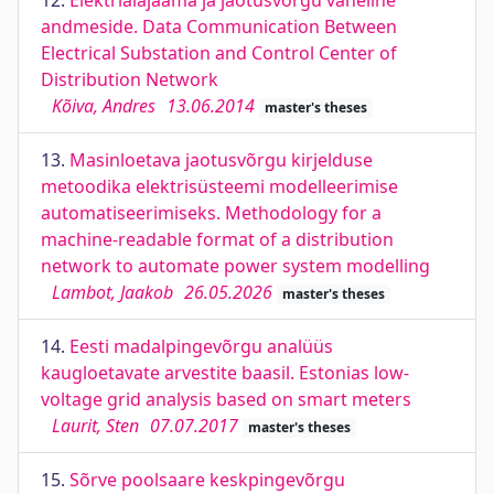
12.
Elektrialajaama ja jaotusvõrgu vaheline
andmeside. Data Communication Between
Electrical Substation and Control Center of
Distribution Network
Kõiva, Andres
13.06.2014
master's theses
13.
Masinloetava jaotusvõrgu kirjelduse
metoodika elektrisüsteemi modelleerimise
automatiseerimiseks. Methodology for a
machine-readable format of a distribution
network to automate power system modelling
Lambot, Jaakob
26.05.2026
master's theses
14.
Eesti madalpingevõrgu analüüs
kaugloetavate arvestite baasil. Estonias low-
voltage grid analysis based on smart meters
Laurit, Sten
07.07.2017
master's theses
15.
Sõrve poolsaare keskpingevõrgu