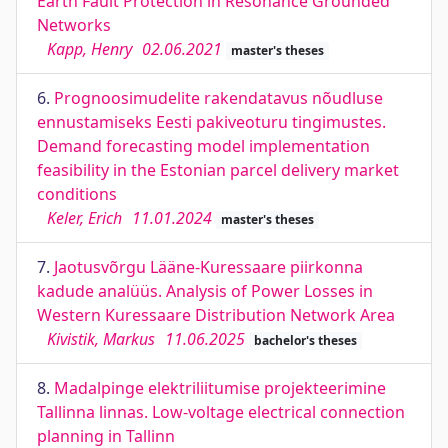
Earth Fault Protection in Resonance Grounded
Networks
Kapp, Henry
02.06.2021
master's theses
6.
Prognoosimudelite rakendatavus nõudluse
ennustamiseks Eesti pakiveoturu tingimustes.
Demand forecasting model implementation
feasibility in the Estonian parcel delivery market
conditions
Keler, Erich
11.01.2024
master's theses
7.
Jaotusvõrgu Lääne-Kuressaare piirkonna
kadude analüüs. Analysis of Power Losses in
Western Kuressaare Distribution Network Area
Kivistik, Markus
11.06.2025
bachelor's theses
8.
Madalpinge elektriliitumise projekteerimine
Tallinna linnas. Low-voltage electrical connection
planning in Tallinn