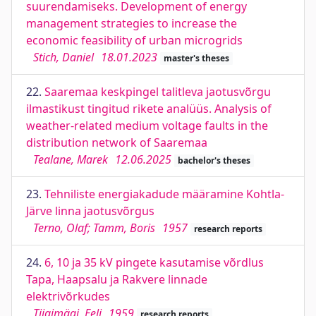
suurendamiseks. Development of energy
management strategies to increase the
economic feasibility of urban microgrids
Stich, Daniel
18.01.2023
master's theses
22.
Saaremaa keskpingel talitleva jaotusvõrgu
ilmastikust tingitud rikete analüüs. Analysis of
weather-related medium voltage faults in the
distribution network of Saaremaa
Tealane, Marek
12.06.2025
bachelor's theses
23.
Tehniliste energiakadude määramine Kohtla-
Järve linna jaotusvõrgus
Terno, Olaf; Tamm, Boris
1957
research reports
24.
6, 10 ja 35 kV pingete kasutamise võrdlus
Tapa, Haapsalu ja Rakvere linnade
elektrivõrkudes
Tiigimägi, Eeli
1959
research reports