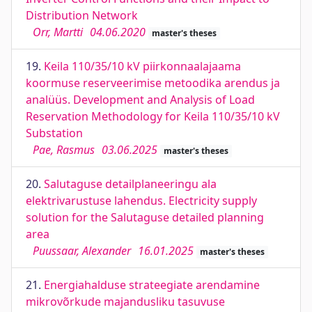
Distribution Network
Orr, Martti
04.06.2020
master's theses
19.
Keila 110/35/10 kV piirkonnaalajaama
koormuse reserveerimise metoodika arendus ja
analüüs. Development and Analysis of Load
Reservation Methodology for Keila 110/35/10 kV
Substation
Pae, Rasmus
03.06.2025
master's theses
20.
Salutaguse detailplaneeringu ala
elektrivarustuse lahendus. Electricity supply
solution for the Salutaguse detailed planning
area
Puussaar, Alexander
16.01.2025
master's theses
21.
Energiahalduse strateegiate arendamine
mikrovõrkude majandusliku tasuvuse