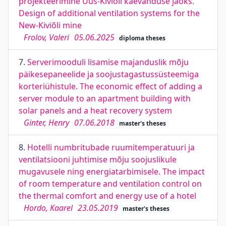
projekteerimine Uus-Kiviõli kaevanduse jaoks.
Design of additional ventilation systems for the
New-Kiviõli mine
Frolov, Valeri
05.06.2025
diploma theses
7.
Serverimooduli lisamise majanduslik mõju
päikesepaneelide ja soojustagastussüsteemiga
korteriühistule. The economic effect of adding a
server module to an apartment building with
solar panels and a heat recovery system
Ginter, Henry
07.06.2018
master's theses
8.
Hotelli numbritubade ruumitemperatuuri ja
ventilatsiooni juhtimise mõju soojuslikule
mugavusele ning energiatarbimisele. The impact
of room temperature and ventilation control on
the thermal comfort and energy use of a hotel
Hordo, Kaarel
23.05.2019
master's theses