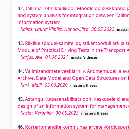
42.
Tallinna Tehnikaülikooli Moodle õpikeskkonna ja
and system analysis for integration between Tall
information system
Kallas, Laura; Vilbiks, Hanna-Liisa
30.05.2022
master
43.
Riiklike sõidueksamite logistikamooduli äri- ja
Module of Practical Driving Tests in the Transport 
Karjus, Ave
01.06.2021
master's theses
44.
Valimisandmete veebiarhiiv. Andmemudel ja avaa
Archive. Data Model and Open Data Structures on El
Kark, Maili
03.06.2020
master's theses
45.
Astangu Kutserehabilitatsiooni Keskusele klien
design of an information system for management of
Kaska, Veronika
30.05.2023
master's theses
46.
Korteriomandite kommunaalarvete võrdlusportaa