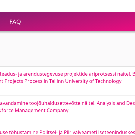
FAQ
i teadus- ja arendustegevuse projektide äriprotsessi näitel.
 Projects Process in Tallinn University of Technology
avandamine tööjõuhaldusettevõtte näitel. Analysis and Des
rkforce Management Company
se tõhustamine Politsei- ja Piirivalveameti iseteeninduske