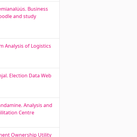
eemianalüüs. Business
oodle and study
m Analysis of Logistics
jal. Election Data Web
andamine. Analysis and
litation Centre
ent Ownership Utility