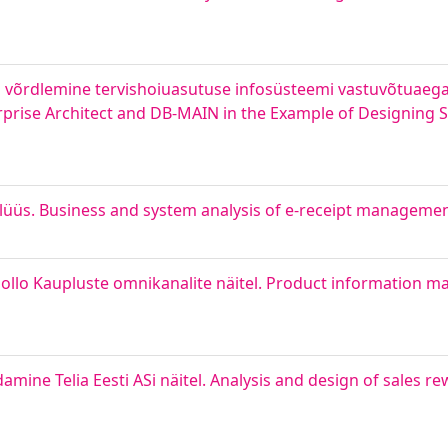
N võrdlemine tervishoiuasutuse infosüsteemi vastuvõtuaega
erprise Architect and DB-MAIN in the Example of Designing
nalüüs. Business and system analysis of e-receipt managemen
pollo Kaupluste omnikanalite näitel. Product information 
ine Telia Eesti ASi näitel. Analysis and design of sales r