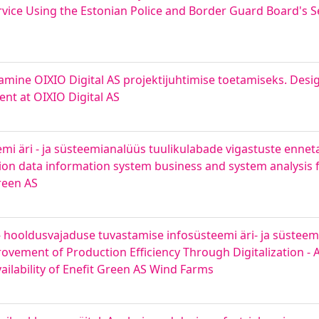
vice Using the Estonian Police and Border Guard Board's Sel
ine OIXIO Digital AS projektijuhtimise toetamiseks. Desi
t at OIXIO Digital AS
mi äri - ja süsteemianalüüs tuulikulabade vigastuste enne
ction data information system business and system analysis 
Green AS
e - hooldusvajaduse tuvastamise infosüsteemi äri- ja süstee
vement of Production Efficiency Through Digitalization - A
ilability of Enefit Green AS Wind Farms