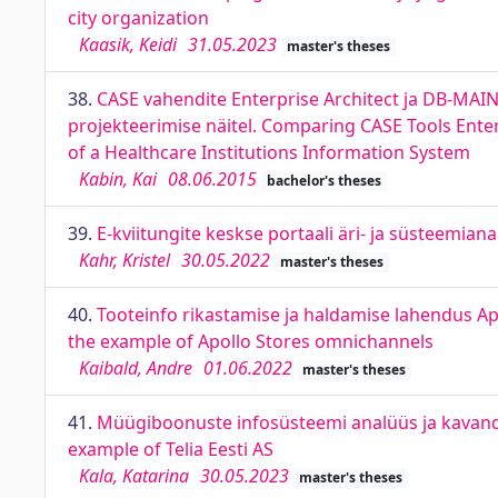
city organization
Kaasik, Keidi
31.05.2023
master's theses
38.
CASE vahendite Enterprise Architect ja DB-MAI
projekteerimise näitel. Comparing CASE Tools Ent
of a Healthcare Institutions Information System
Kabin, Kai
08.06.2015
bachelor's theses
39.
E-kviitungite keskse portaali äri- ja süsteemia
Kahr, Kristel
30.05.2022
master's theses
40.
Tooteinfo rikastamise ja haldamise lahendus A
the example of Apollo Stores omnichannels
Kaibald, Andre
01.06.2022
master's theses
41.
Müügiboonuste infosüsteemi analüüs ja kavandam
example of Telia Eesti AS
Kala, Katarina
30.05.2023
master's theses