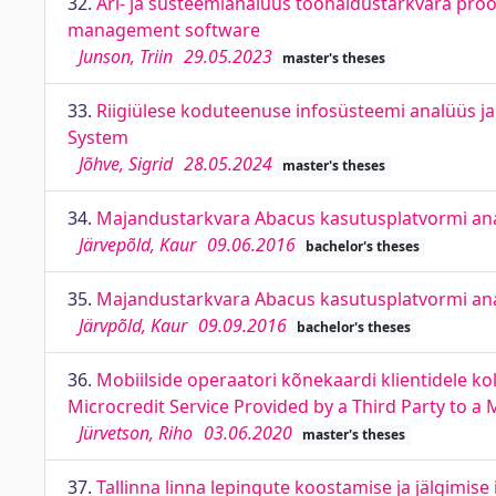
32.
Äri- ja süsteemianalüüs tööhaldustarkvara proov
management software
Junson, Triin
29.05.2023
master's theses
33.
Riigiülese koduteenuse infosüsteemi analüüs j
System
Jõhve, Sigrid
28.05.2024
master's theses
34.
Majandustarkvara Abacus kasutusplatvormi anal
Järvepõld, Kaur
09.06.2016
bachelor's theses
35.
Majandustarkvara Abacus kasutusplatvormi anal
Järvpõld, Kaur
09.09.2016
bachelor's theses
36.
Mobiilside operaatori kõnekaardi klientidele k
Microcredit Service Provided by a Third Party to 
Jürvetson, Riho
03.06.2020
master's theses
37.
Tallinna linna lepingute koostamise ja jälgimis