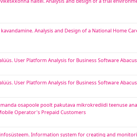
ikeskkonna näitel. Analysis and design of a trial environm
a kavandamine. Analysis and Design of a National Home Car
üüs. User Platform Analysis for Business Software Abacus
üüs. User Platform Analysis for Business Software Abacus
olmanda osapoole poolt pakutava mikrokrediidi teenuse anal
a Mobile Operator's Prepaid Customers
e infosüsteem. Information system for creating and monitori