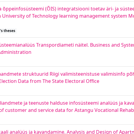
 õppeinfosüsteemi (ÕIS) integratsiooni toetav äri- ja süst
inn University of Technology learning management system M
's theses
 süsteemianalüüs Transpordiameti näitel. Business and Syste
Administration
ndmete struktuurid Riigi valimisteenistuse valimisinfo põh
ection Data from The State Electoral Office
diandmete ja teenuste halduse infosüsteemi analüüs ja kav
 customer and service data for Astangu Vocational Rehabi
li analüüs ja kavandamine. Analysis and Design of Apartm