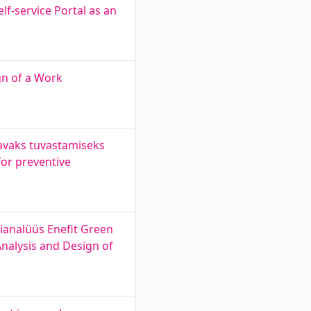
f-service Portal as an
gn of a Work
tavaks tuvastamiseks
for preventive
mianalüüs Enefit Green
nalysis and Design of