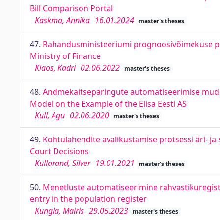
Bill Comparison Portal
Kaskma, Annika
16.01.2024
master's theses
47.
Rahandusministeeriumi prognoosivõimekuse pa
Ministry of Finance
Klaos, Kadri
02.06.2022
master's theses
48.
Andmekaitsepäringute automatiseerimise mudeli 
Model on the Example of the Elisa Eesti AS
Kull, Agu
02.06.2020
master's theses
49.
Kohtulahendite avalikustamise protsessi äri- ja
Court Decisions
Kullarand, Silver
19.01.2021
master's theses
50.
Menetluste automatiseerimine rahvastikuregist
entry in the population register
Kungla, Mairis
29.05.2023
master's theses