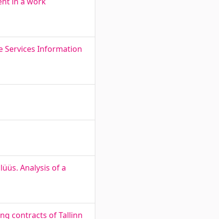
ent in a work
e Services Information
üüs. Analysis of a
ng contracts of Tallinn