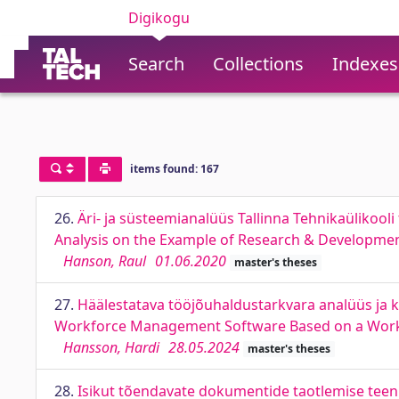
Digikogu
Search
Collections
Indexes
items found: 167
26.
Äri- ja süsteemianalüüs Tallinna Tehnikaülikool
Analysis on the Example of Research & Development
Hanson, Raul
01.06.2020
master's theses
27.
Häälestatava tööjõuhaldustarkvara analüüs ja k
Workforce Management Software Based on a Wo
Hansson, Hardi
28.05.2024
master's theses
28.
Isikut tõendavate dokumentide taotlemise teenu