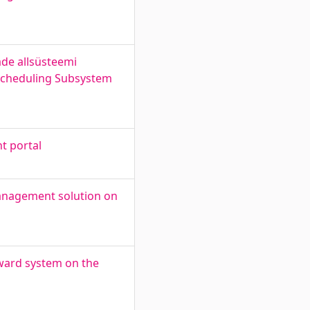
de allsüsteemi
 Scheduling Subsystem
t portal
management solution on
eward system on the