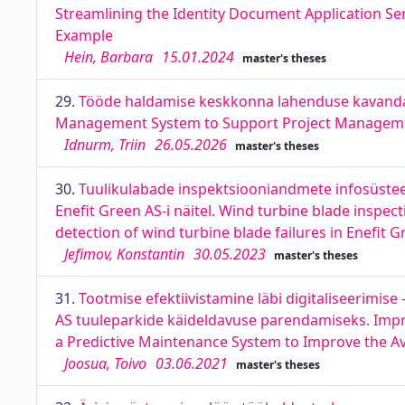
Streamlining the Identity Document Application Ser
Example
Hein, Barbara
15.01.2024
master's theses
29.
Tööde haldamise keskkonna lahenduse kavandam
Management System to Support Project Managemen
Idnurm, Triin
26.05.2026
master's theses
30.
Tuulikulabade inspektsiooniandmete infosüstee
Enefit Green AS-i näitel. Wind turbine blade inspe
detection of wind turbine blade failures in Enefit 
Jefimov, Konstantin
30.05.2023
master's theses
31.
Tootmise efektiivistamine läbi digitaliseerimis
AS tuuleparkide käideldavuse parendamiseks. Impro
a Predictive Maintenance System to Improve the Ava
Joosua, Toivo
03.06.2021
master's theses