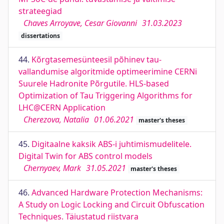
strateegiad
Chaves Arroyave, Cesar Giovanni
31.03.2023
dissertations
44.
Kõrgtasemesünteesil põhinev tau-
vallandumise algoritmide optimeerimine CERNi
Suurele Hadronite Põrgutile. HLS-based
Optimization of Tau Triggering Algorithms for
LHC@CERN Application
Cherezova, Natalia
01.06.2021
master's theses
45.
Digitaalne kaksik ABS-i juhtimismudelitele.
Digital Twin for ABS control models
Chernyaev, Mark
31.05.2021
master's theses
46.
Advanced Hardware Protection Mechanisms:
A Study on Logic Locking and Circuit Obfuscation
Techniques. Täiustatud riistvara