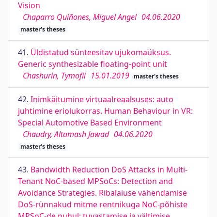
Vision
Chaparro Quiñones, Miguel Angel
04.06.2020
master's theses
41.
Üldistatud sünteesitav ujukomaüksus.
Generic synthesizable floating-point unit
Chashurin, Tymofii
15.01.2019
master's theses
42.
Inimkäitumine virtuaalreaalsuses: auto
juhtimine eriolukorras. Human Behaviour in VR:
Special Automotive Based Environment
Chaudry, Altamash Jawad
04.06.2020
master's theses
43.
Bandwidth Reduction DoS Attacks in Multi-
Tenant NoC-based MPSoCs: Detection and
Avoidance Strategies. Ribalaiuse vähendamise
DoS-rünnakud mitme rentnikuga NoC-põhiste
MPSoC-de puhul: tuvastamise ja vältimise