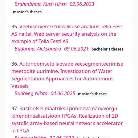
Brahmbhatt, Kush Hiren
02.06.2023
master's theses
35.
Veebiserverite turvalisuse analüüs Telia Eest
AS näitel. Web server security analysis on the
example of Telia Eesti AS
Budarina, Aleksandra
09.06.2021
bachelor's theses
36.
Autonoomsete laevade veesegmenteerimise
meetodite uurimine. Investigation of Water
Segmentation Approaches for Autonomous
Vessels
Budovey, Nikita
04.06.2025
master's theses
37.
Süstoolsel maatriksil põhineva närvivõrgu
kiirendi realisatsioon FPGAs. Realization of 2D
systolic array-based neural network accelerator
in FPGA