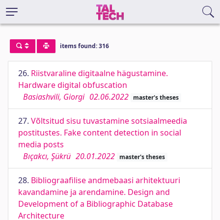
items found: 316
26.
Riistvaraline digitaalne hägustamine.
Hardware digital obfuscation
Basiashvili, Giorgi
02.06.2022
master's theses
27.
Võltsitud sisu tuvastamine sotsiaalmeedia
postitustes. Fake content detection in social
media posts
Bıçakcı, Şükrü
20.01.2022
master's theses
28.
Bibliograafilise andmebaasi arhitektuuri
kavandamine ja arendamine. Design and
Development of a Bibliographic Database
Architecture