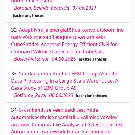
home office users
Borodin, Belinda Beatricia
07.06.2021
bachelor's theses
32.
Adaptiivne ja energiatõhus konvolutsiooniline
närvivõrk metsapõlengute tuvastamiseks
CubeSatidel. Adaptive Energy-Efficient CNN for
Onboard Wildfire Detection on CubeSats
Bosler,Aleksandr
04.06.2025
master's theses
33.
Suurlao andmetöötlus EBM Group AS näitel.
Data Processing in a Large-Scale Warehouse: A
Case Study of EBM Group AS
Botšarov, Pavel
06.06.2023
bachelor's theses
34.
E-kaubanduse veebisaidi testimide
automatiseerimise raamistiku valimise võrdlev
analüüs. Comparative Analysis of Selecting a Test
Automation Framework for an E-commerce