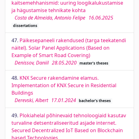
kaitsemehhanismid: uuring loogikalukustamise
ja hägustamise tehnikate kohta
Costa de Almeida, Antonio Felipe
16.06.2025
dissertations
47.
Päikesepaneeli rakendused (targa teekatendi
näitel). Solar Panel Applications (Based on
Example of Smart Road Covering)
Denissov, Daniil
28.05.2020
master's theses
48.
KNX Secure rakendamine elamus.
Implementation of KNX Secure in Residential
Buildings
Derevski, Albert
17.01.2024
bachelor's theses
49.
Plokiahelal põhinevaid tehnoloogiaid kasutav
turvaline detsentraliseeritud asjade internet.
Secured Decentralized IoT Based on Blockchain
based Technologies