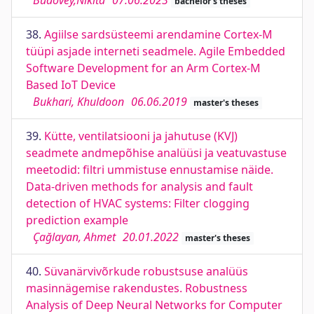
Budovey,Nikita
07.06.2023
bachelor's theses
38.
Agiilse sardsüsteemi arendamine Cortex-M
tüüpi asjade interneti seadmele. Agile Embedded
Software Development for an Arm Cortex-M
Based IoT Device
Bukhari, Khuldoon
06.06.2019
master's theses
39.
Kütte, ventilatsiooni ja jahutuse (KVJ)
seadmete andmepõhise analüüsi ja veatuvastuse
meetodid: filtri ummistuse ennustamise näide.
Data-driven methods for analysis and fault
detection of HVAC systems: Filter clogging
prediction example
Çağlayan, Ahmet
20.01.2022
master's theses
40.
Süvanärvivõrkude robustsuse analüüs
masinnägemise rakendustes. Robustness
Analysis of Deep Neural Networks for Computer