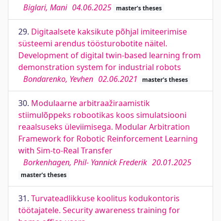
Biglari, Mani
04.06.2025
master's theses
29.
Digitaalsete kaksikute põhjal imiteerimise
süsteemi arendus töösturobotite näitel.
Development of digital twin-based learning from
demonstration system for industrial robots
Bondarenko, Yevhen
02.06.2021
master's theses
30.
Modulaarne arbitraažiraamistik
stiimulõppeks robootikas koos simulatsiooni
reaalsuseks üleviimisega. Modular Arbitration
Framework for Robotic Reinforcement Learning
with Sim-to-Real Transfer
Borkenhagen, Phil- Yannick Frederik
20.01.2025
master's theses
31.
Turvateadlikkuse koolitus kodukontoris
töötajatele. Security awareness training for