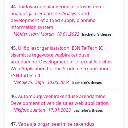
44.
Toiduvarude planeerimise infosüsteemi
analüüs ja arendamine. Analysis and
development of a food supply planning
information system
Mölder, Harri Martin
18.01.2022
bachelor's theses
45.
Üliõpilasorganisatsiooni ESN TalTech IC
sisemiste tegevuste veebirakenduse
arendamine. Development of Internal Activities
Web Application for the Student Organisation
ESN TalTech IC
Nehajeva, Olga
30.05.2024
bachelor's theses
46.
Automüügi veebirakenduse arendamine.
Development of vehicle sales web application
Nikiforov, Anton
17.01.2023
bachelor's theses
47.
Vaba aja organiseerimise rakendus.