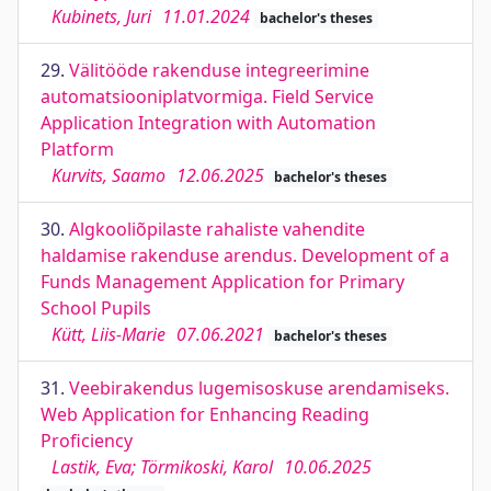
Kubinets, Juri
11.01.2024
bachelor's theses
29.
Välitööde rakenduse integreerimine
automatsiooniplatvormiga. Field Service
Application Integration with Automation
Platform
Kurvits, Saamo
12.06.2025
bachelor's theses
30.
Algkooliõpilaste rahaliste vahendite
haldamise rakenduse arendus. Development of a
Funds Management Application for Primary
School Pupils
Kütt, Liis-Marie
07.06.2021
bachelor's theses
31.
Veebirakendus lugemisoskuse arendamiseks.
Web Application for Enhancing Reading
Proficiency
Lastik, Eva; Törmikoski, Karol
10.06.2025