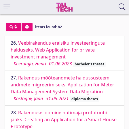
items found: 82
26.
Veebirakendus eraisiku investeeringute
halduseks. Web Application for private
investment management
Keerutaja, Henri
01.06.2023
bachelor's theses
27.
Rakendus mõõteandmete haldussüsteemi
andmete migreerimiseks. Application for Meter
Data Management System Data Migration
Kostõgov, Jaan
31.05.2021
diploma theses
28.
Rakenduse loomine nutimaja prototüübi
jaoks. Creating an Application for a Smart House
Prototype