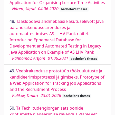
Application for Organising Leisure Time Activities
Närep, Sigrid
04.06.2020
bachelor's theses
48.
Taasloodava andmebaasi kasutuselevõtt Java
pärandrakenduse arenduses ja
automaattestimises AS-i LHV Pank näitel.
Introducing Ephemeral Database for
Development and Automated Testing in Legacy
Java Application on Example of AS LHV Pank
Pahhomov, Artjom
01.06.2021
bachelor's theses
49.
Veebirakenduse prototüüp töökuulutuste ja
kandideerimisprotsessi jälgimiseks. Prototype of
a Web Application for Tracking Job Applications
and the Recruitment Process
Palikov, Dmitri
23.01.2026
bachelor's theses
50.
TalTechi tudengiorganisatsioonide
kohtumiste planeerimise rakendus PlanMeet.