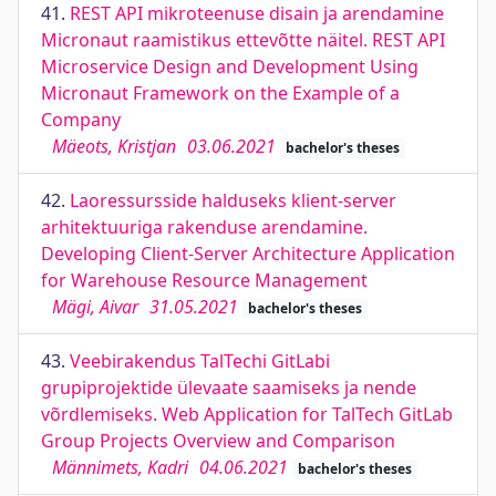
41.
REST API mikroteenuse disain ja arendamine
Micronaut raamistikus ettevõtte näitel. REST API
Microservice Design and Development Using
Micronaut Framework on the Example of a
Company
Mäeots, Kristjan
03.06.2021
bachelor's theses
42.
Laoressursside halduseks klient-server
arhitektuuriga rakenduse arendamine.
Developing Client-Server Architecture Application
for Warehouse Resource Management
Mägi, Aivar
31.05.2021
bachelor's theses
43.
Veebirakendus TalTechi GitLabi
grupiprojektide ülevaate saamiseks ja nende
võrdlemiseks. Web Application for TalTech GitLab
Group Projects Overview and Comparison
Männimets, Kadri
04.06.2021
bachelor's theses