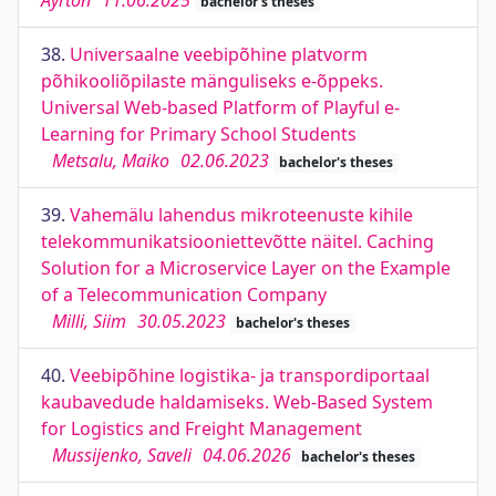
Ayrton
11.06.2025
bachelor's theses
38.
Universaalne veebipõhine platvorm
põhikooliõpilaste mänguliseks e-õppeks.
Universal Web-based Platform of Playful e-
Learning for Primary School Students
Metsalu, Maiko
02.06.2023
bachelor's theses
39.
Vahemälu lahendus mikroteenuste kihile
telekommunikatsiooniettevõtte näitel. Caching
Solution for a Microservice Layer on the Example
of a Telecommunication Company
Milli, Siim
30.05.2023
bachelor's theses
40.
Veebipõhine logistika- ja transpordiportaal
kaubavedude haldamiseks. Web-Based System
for Logistics and Freight Management
Mussijenko, Saveli
04.06.2026
bachelor's theses