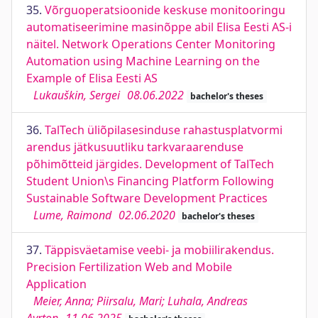
35.
Võrguoperatsioonide keskuse monitooringu
automatiseerimine masinõppe abil Elisa Eesti AS-i
näitel. Network Operations Center Monitoring
Automation using Machine Learning on the
Example of Elisa Eesti AS
Lukauškin, Sergei
08.06.2022
bachelor's theses
36.
TalTech üliõpilasesinduse rahastusplatvormi
arendus jätkusuutliku tarkvaraarenduse
põhimõtteid järgides. Development of TalTech
Student Union\s Financing Platform Following
Sustainable Software Development Practices
Lume, Raimond
02.06.2020
bachelor's theses
37.
Täppisväetamise veebi- ja mobiilirakendus.
Precision Fertilization Web and Mobile
Application
Meier, Anna; Piirsalu, Mari; Luhala, Andreas