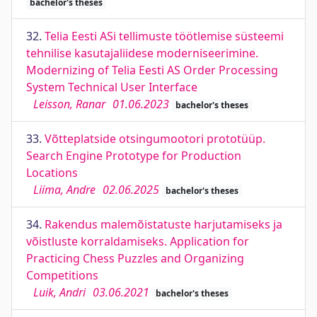
bachelor's theses
32.
Telia Eesti ASi tellimuste töötlemise süsteemi
tehnilise kasutajaliidese moderniseerimine.
Modernizing of Telia Eesti AS Order Processing
System Technical User Interface
Leisson, Ranar
01.06.2023
bachelor's theses
33.
Võtteplatside otsingumootori prototüüp.
Search Engine Prototype for Production
Locations
Liima, Andre
02.06.2025
bachelor's theses
34.
Rakendus malemõistatuste harjutamiseks ja
võistluste korraldamiseks. Application for
Practicing Chess Puzzles and Organizing
Competitions
Luik, Andri
03.06.2021
bachelor's theses