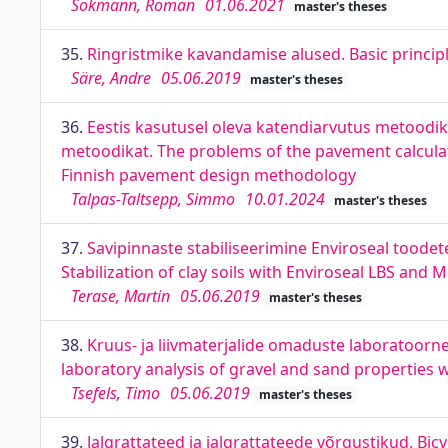
Sokmann, Roman
01.06.2021
master's theses
35.
Ringristmike kavandamise alused. Basic princi
Säre, Andre
05.06.2019
master's theses
36.
Eestis kasutusel oleva katendiarvutus metoodi
metoodikat. The problems of the pavement calculat
Finnish pavement design methodology
Talpas-Taltsepp, Simmo
10.01.2024
master's theses
37.
Savipinnaste stabiliseerimine Enviroseal toodet
Stabilization of clay soils with Enviroseal LBS an
Terase, Martin
05.06.2019
master's theses
38.
Kruus- ja liivmaterjalide omaduste laboratoo
laboratory analysis of gravel and sand properties 
Tsefels, Timo
05.06.2019
master's theses
39.
Jalgrattateed ja jalgrattateede võrgustikud. Bi