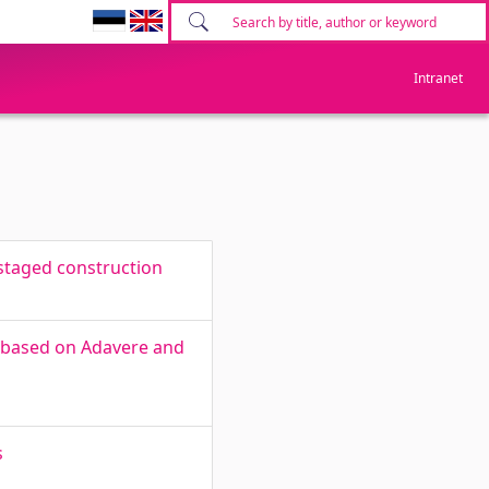
Intranet
 staged construction
s based on Adavere and
s