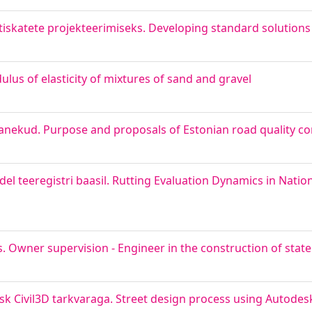
tiskatete projekteerimiseks. Developing standard solutions
ulus of elasticity of mixtures of sand and gravel
epanekud. Purpose and proposals of Estonian road quality co
el teeregistri baasil. Rutting Evaluation Dynamics in Nati
s. Owner supervision - Engineer in the construction of stat
k Civil3D tarkvaraga. Street design process using Autodesk