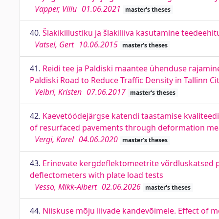
Vapper, Villu
01.06.2021
master's theses
40.
Šlakikillustiku ja šlakiliiva kasutamine teedeeh
Vatsel, Gert
10.06.2015
master's theses
41.
Reidi tee ja Paldiski maantee ühenduse rajamin
Paldiski Road to Reduce Traffic Density in Tallinn Ci
Veibri, Kristen
07.06.2017
master's theses
42.
Kaevetöödejärgse katendi taastamise kvaliteed
of resurfaced pavements through deformation m
Vergi, Karel
04.06.2020
master's theses
43.
Erinevate kergdeflektomeetrite võrdluskatsed p
deflectometers with plate load tests
Vesso, Mikk-Albert
02.06.2026
master's theses
44.
Niiskuse mõju liivade kandevõimele. Effect of m