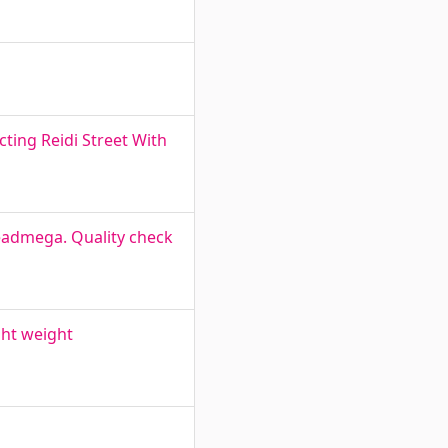
ting Reidi Street With
eadmega. Quality check
ght weight