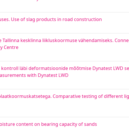
ituses. Use of slag products in road construction
e Tallinna kesklinna liikluskoormuse vähendamiseks. Connec
ty Centre
i kontroll läbi deformatsioonide mõõtmise Dynatest LWD s
easurements with Dynatest LWD
laatkoormuskatsetega. Comparative testing of different li
oisture content on bearing capacity of sands