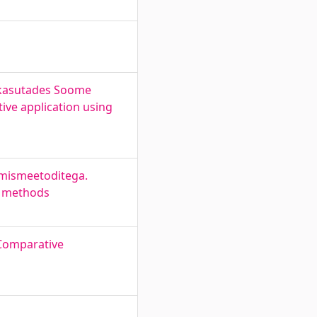
e kasutades Soome
ive application using
rimismeetoditega.
ng methods
 Comparative