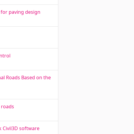
 for paving design
ntrol
onal Roads Based on the
e roads
 Civil3D software