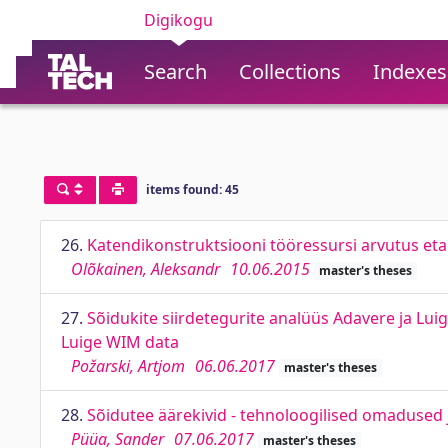
Digikogu
Search
Collections
Indexes
items found: 45
26.
Katendikonstruktsiooni tööressursi arvutus etapi
Olõkainen, Aleksandr
10.06.2015
master's theses
27.
Sõidukite siirdetegurite analüüs Adavere ja Lu
Luige WIM data
Požarski, Artjom
06.06.2017
master's theses
28.
Sõidutee äärekivid - tehnoloogilised omadused
Püüa, Sander
07.06.2017
master's theses