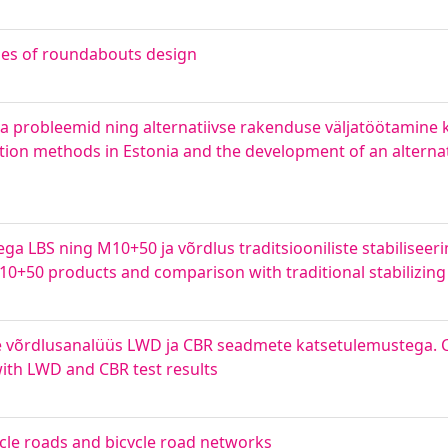
ples of roundabouts design
ka probleemid ning alternatiivse rakenduse väljatöötamin
ion methods in Estonia and the development of an alternat
ega LBS ning M10+50 ja võrdlus traditsiooniliste stabilisee
d M10+50 products and comparison with traditional stabilizi
rne võrdlusanalüüs LWD ja CBR seadmete katsetulemustega.
with LWD and CBR test results
cycle roads and bicycle road networks