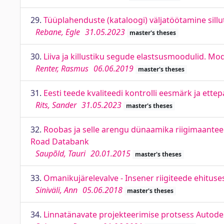
29.
Tüüplahenduste (kataloogi) väljatöötamine sillu
Rebane, Egle
31.05.2023
master's theses
30.
Liiva ja killustiku segude elastsusmoodulid. Mod
Renter, Rasmus
06.06.2019
master's theses
31.
Eesti teede kvaliteedi kontrolli eesmärk ja ett
Rits, Sander
31.05.2023
master's theses
32.
Roobas ja selle arengu dünaamika riigimaanteed
Road Databank
Saupõld, Tauri
20.01.2015
master's theses
33.
Omanikujärelevalve - Insener riigiteede ehituse
Siniväli, Ann
05.06.2018
master's theses
34.
Linnatänavate projekteerimise protsess Autodes