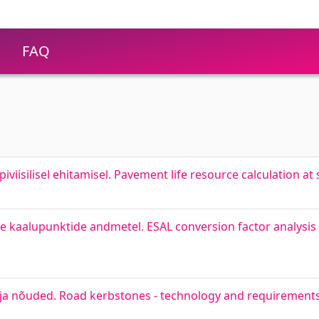
FAQ
viisilisel ehitamisel. Pavement life resource calculation at
ige kaalupunktide andmetel. ESAL conversion factor analysi
 ja nõuded. Road kerbstones - technology and requirement