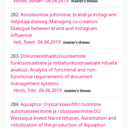
Varbla, Sander
06.06.2019
master's theses
282.
Koosloomise juhtimine: brändi ja instagrami
mõjutaja dialoog. Managing co-creation:
Dialogue between brand and instagram
influencer
Velt, Taavo
06.06.2019
master's theses
283.
Dokumendihaldussüsteemide
funktsionaalsete ja mittefunktsionaalsete nõuete
analüüs. Analysis of functional and non-
functional requirements of document
management systems
Versis, Triin
06.06.2019
master's theses
284.
Aquaphor Crystal klaasifiltri tootmise
automatiseerimine ja robotiseerimine OÜ
Westaqua-Invest Narva tehases. Automation and
robotization of the production of Aquaphor