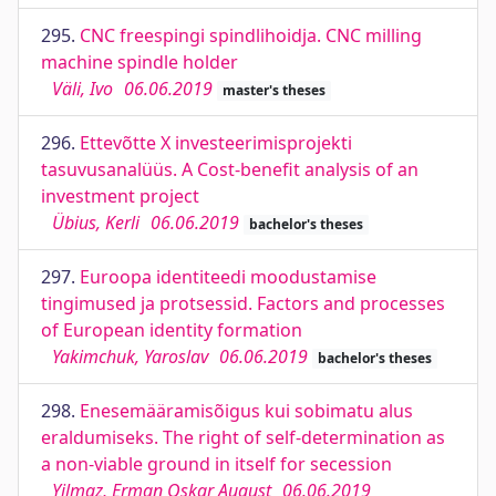
295.
CNC freespingi spindlihoidja. CNC milling
machine spindle holder
Väli, Ivo
06.06.2019
master's theses
296.
Ettevõtte X investeerimisprojekti
tasuvusanalüüs. A Cost-benefit analysis of an
investment project
Übius, Kerli
06.06.2019
bachelor's theses
297.
Euroopa identiteedi moodustamise
tingimused ja protsessid. Factors and processes
of European identity formation
Yakimchuk, Yaroslav
06.06.2019
bachelor's theses
298.
Enesemääramisõigus kui sobimatu alus
eraldumiseks. The right of self-determination as
a non-viable ground in itself for secession
Yilmaz, Erman Oskar August
06.06.2019