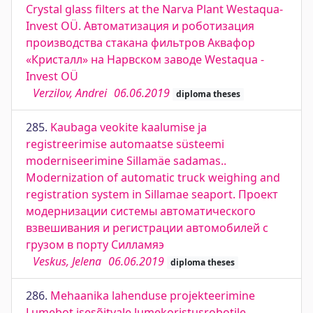
Crystal glass filters at the Narva Plant Westaqua-
Invest OÜ. Автоматизация и роботизация
производства стакана фильтров Аквафор
«Кристалл» на Нарвском заводе Westaqua -
Invest OÜ
Verzilov, Andrei
06.06.2019
diploma theses
285.
Kaubaga veokite kaalumise ja
registreerimise automaatse süsteemi
moderniseerimine Sillamäe sadamas..
Modernization of automatic truck weighing and
registration system in Sillamae seaport. Проект
модернизации системы автоматического
взвешивания и регистрации автомобилей с
грузом в порту Силламяэ
Veskus, Jelena
06.06.2019
diploma theses
286.
Mehaanika lahenduse projekteerimine
Lumebot isesõitvale lumekoristusrobotile.