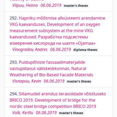
Vilpuu, Heimo
06.06.2019
master's theses
292.
Hapniku mõõtmise allsüsteemi arendamine
VKG kaevanduses. Development of an oxygen
measurement subsystem at the mine VKG
kaevandused. Разработка подсистемы
измерения кислорода на шахте «Ojamaa»
Vinogradov, Andres
06.06.2019
diploma theses
293.
Puidupõhiste fassaadimaterjalide
vastupidavus väliskeskkonnas. Natural
Weathering of Bio-Based Facade Materials
Visnapuu, Kevin
06.06.2019
master's theses
294.
Sillamudeli arendus terassildade võistluseks
BRICO 2019. Development of bridge for the
nordic steel bridge competition BRICO 2019
Volk, Kerttu
06.06.2019
master's theses