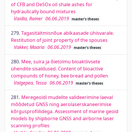
of CFB and DeSOx oil shale ashes for
hydraulically bound mixtures
Vaidla, Rainer
06.06.2019
master's theses
279.
Tagasitäitmisnõue abikaasade ühisvarale.
Restitution of joint property of the spouses
Vakker, Maaria
06.06.2019
master's theses
280.
Mee, suira ja õietolmu bioaktiivsete
ühendite sisaldused. Content of bioactive
compounds of honey, bee bread and pollen
Valgepea, Tessa
06.06.2019
master's theses
281.
Meregeoidi mudelite valideerimine laeval
mõõdetud GNSS ning aerolaserskaneerimise
kõrgusprofiilidega. Assessment of marine geoid
models by shipborne GNSS and airborne laser
scanning profiles