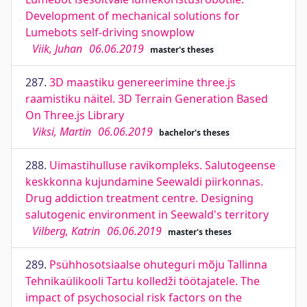
Development of mechanical solutions for
Lumebots self-driving snowplow
Viik, Juhan
06.06.2019
master's theses
287.
3D maastiku genereerimine three.js
raamistiku näitel. 3D Terrain Generation Based
On Three.js Library
Viksi, Martin
06.06.2019
bachelor's theses
288.
Uimastihulluse ravikompleks. Salutogeense
keskkonna kujundamine Seewaldi piirkonnas.
Drug addiction treatment centre. Designing
salutogenic environment in Seewald's territory
Vilberg, Katrin
06.06.2019
master's theses
289.
Psühhosotsiaalse ohuteguri mõju Tallinna
Tehnikaülikooli Tartu kolledži töötajatele. The
impact of psychosocial risk factors on the