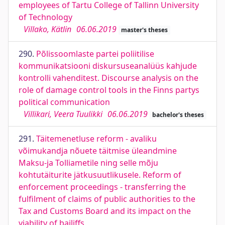
employees of Tartu College of Tallinn University
of Technology
Villako, Kätlin
06.06.2019
master's theses
290.
Põlissoomlaste partei poliitilise
kommunikatsiooni diskursuseanalüüs kahjude
kontrolli vahenditest. Discourse analysis on the
role of damage control tools in the Finns partys
political communication
Villikari, Veera Tuulikki
06.06.2019
bachelor's theses
291.
Täitemenetluse reform - avaliku
võimukandja nõuete täitmise üleandmine
Maksu-ja Tolliametile ning selle mõju
kohtutäiturite jätkusuutlikusele. Reform of
enforcement proceedings - transferring the
fulfilment of claims of public authorities to the
Tax and Customs Board and its impact on the
viability of bailiffs