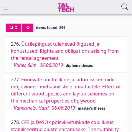
items found: 299
276.
Üürilepingust tulenevad õigused ja
kohustused. Rights and obligations arising from
the rental agreement
Vaher, Siim
06.06.2019
diploma theses
277.
Erinevate puiduliikide ja ladumisskeemide
mõju vineeri mehaanilistele omadustele. Effect of
different wood species and lay-up schemes on
the mechanical properties of plywood
Vahermets, Harti
06.06.2019
master's theses
278.
CFB ja DeSOx põlevkivituhkade sobilikkus
stabiliseeritud aluste ehitamiseks. The suitability