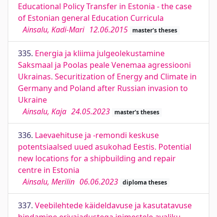
Educational Policy Transfer in Estonia - the case
of Estonian general Education Curricula
Ainsalu, Kadi-Mari
12.06.2015
master's theses
335.
Energia ja kliima julgeolekustamine
Saksmaal ja Poolas peale Venemaa agressiooni
Ukrainas. Securitization of Energy and Climate in
Germany and Poland after Russian invasion to
Ukraine
Ainsalu, Kaja
24.05.2023
master's theses
336.
Laevaehituse ja -remondi keskuse
potentsiaalsed uued asukohad Eestis. Potential
new locations for a shipbuilding and repair
centre in Estonia
Ainsalu, Merilin
06.06.2023
diploma theses
337.
Veebilehtede käideldavuse ja kasutatavuse