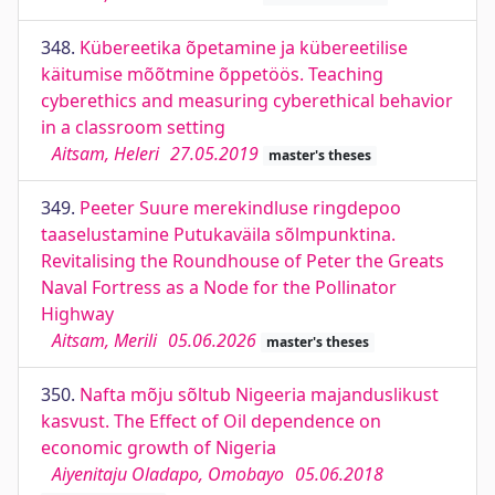
348.
Kübereetika õpetamine ja kübereetilise
käitumise mõõtmine õppetöös. Teaching
cyberethics and measuring cyberethical behavior
in a classroom setting
Aitsam, Heleri
27.05.2019
master's theses
349.
Peeter Suure merekindluse ringdepoo
taaselustamine Putukaväila sõlmpunktina.
Revitalising the Roundhouse of Peter the Greats
Naval Fortress as a Node for the Pollinator
Highway
Aitsam, Merili
05.06.2026
master's theses
350.
Nafta mõju sõltub Nigeeria majanduslikust
kasvust. The Effect of Oil dependence on
economic growth of Nigeria
Aiyenitaju Oladapo, Omobayo
05.06.2018