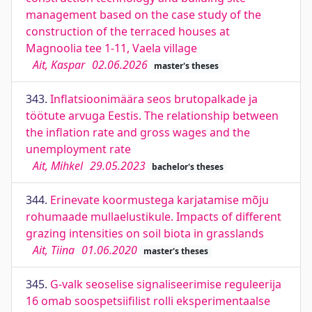
management based on the case study of the
construction of the terraced houses at
Magnoolia tee 1-11, Vaela village
Ait, Kaspar
02.06.2026
master's theses
343.
Inflatsioonimäära seos brutopalkade ja
töötute arvuga Eestis. The relationship between
the inflation rate and gross wages and the
unemployment rate
Ait, Mihkel
29.05.2023
bachelor's theses
344.
Erinevate koormustega karjatamise mõju
rohumaade mullaelustikule. Impacts of different
grazing intensities on soil biota in grasslands
Ait, Tiina
01.06.2020
master's theses
345.
G-valk seoselise signaliseerimise reguleerija
16 omab soospetsiifilist rolli eksperimentaalse