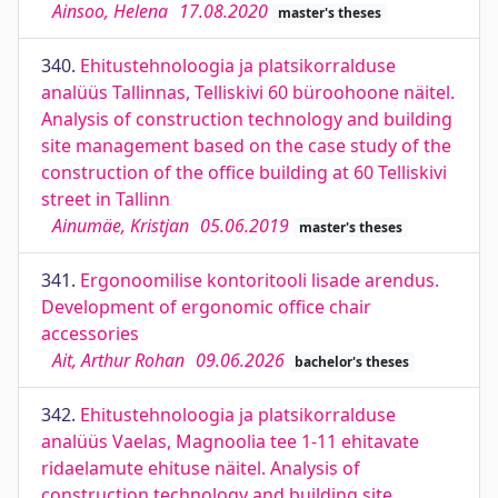
Ainsoo, Helena
17.08.2020
master's theses
340.
Ehitustehnoloogia ja platsikorralduse
analüüs Tallinnas, Telliskivi 60 büroohoone näitel.
Analysis of construction technology and building
site management based on the case study of the
construction of the office building at 60 Telliskivi
street in Tallinn
Ainumäe, Kristjan
05.06.2019
master's theses
341.
Ergonoomilise kontoritooli lisade arendus.
Development of ergonomic office chair
accessories
Ait, Arthur Rohan
09.06.2026
bachelor's theses
342.
Ehitustehnoloogia ja platsikorralduse
analüüs Vaelas, Magnoolia tee 1-11 ehitavate
ridaelamute ehituse näitel. Analysis of
construction technology and building site