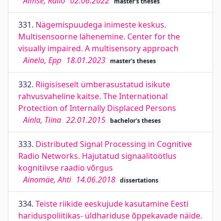
Aimse, Railo
02.06.2022
master's theses
331.
Nägemispuudega inimeste keskus.
Multisensoorne lähenemine. Center for the
visually impaired. A multisensory approach
Ainelo, Epp
18.01.2023
master's theses
332.
Riigisiseselt ümberasustatud isikute
rahvusvaheline kaitse. The International
Protection of Internally Displaced Persons
Ainla, Tiina
22.01.2015
bachelor's theses
333.
Distributed Signal Processing in Cognitive
Radio Networks. Hajutatud signaalitöötlus
kognitiivse raadio võrgus
Ainomäe, Ahti
14.06.2018
dissertations
334.
Teiste riikide eeskujude kasutamine Eesti
hariduspoliitikas- üldhariduse õppekavade näide.