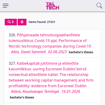
items found: 21521
326.
Põhjamaade tehnoloogiaettevõtete
tulemuslikkus Covid-19 ajal. Performance of
Nordic technology companies during Covid-19
Aikio, Danel Sammeli
02.06.2023
bachelor's theses
327.
Käibekapitali juhtimine ja ettevõtte
kasumlikkus: uuring Euronext Dublini börsil
noteeritud ettevõtete näitel. The relationship
between working capital management and firm
profitability: evidence from Euronext Dublin
Ailara, Anuoluwapo Temitope
16.01.2026
bachelor's theses