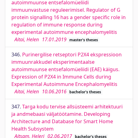
autoimmuunse entsefalomüeliidi
immuunvastuse reguleerimisel. Regulator of G
protein signalling 16 has a gender specific role in
regulation of immune response during
experimental autoimmune encephalomyelitis
Aitai, Helen
17.01.2019
master's theses
346.
Purinergilise retseptori P2X4 ekspressioon
immuunrakkudel eksperimentaalse
autoimmuunse entsefalomüeliidi (EAE) käigus.
Expression of P2X4 in Immune Cells during
Experimental Autoimmune Encephalomyelitis
Aitai, Helen
10.06.2016
bachelor's theses
347.
Targa kodu tervise allsüsteemi arhitektuuri
ja andmebaasi väljatöötamine. Developing
Architecture and Database for Smart Home
Health Subsystem
Aitsam, Heleri
02.06.2017
bachelor's theses