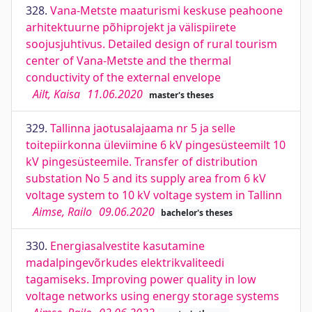
328.
Vana-Metste maaturismi keskuse peahoone
arhitektuurne põhiprojekt ja välispiirete
soojusjuhtivus. Detailed design of rural tourism
center of Vana-Metste and the thermal
conductivity of the external envelope
Ailt, Kaisa
11.06.2020
master's theses
329.
Tallinna jaotusalajaama nr 5 ja selle
toitepiirkonna üleviimine 6 kV pingesüsteemilt 10
kV pingesüsteemile. Transfer of distribution
substation No 5 and its supply area from 6 kV
voltage system to 10 kV voltage system in Tallinn
Aimse, Railo
09.06.2020
bachelor's theses
330.
Energiasalvestite kasutamine
madalpingevõrkudes elektrikvaliteedi
tagamiseks. Improving power quality in low
voltage networks using energy storage systems