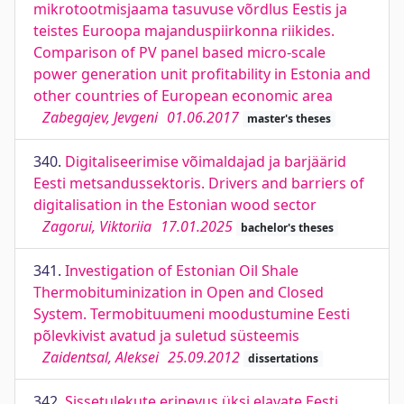
mikrotootmisjaama tasuvuse võrdlus Eestis ja
teistes Euroopa majanduspiirkonna riikides.
Comparison of PV panel based micro-scale
power generation unit profitability in Estonia and
other countries of European economic area
Zabegajev, Jevgeni
01.06.2017
master's theses
340.
Digitaliseerimise võimaldajad ja barjäärid
Eesti metsandussektoris. Drivers and barriers of
digitalisation in the Estonian wood sector
Zagorui, Viktoriia
17.01.2025
bachelor's theses
341.
Investigation of Estonian Oil Shale
Thermobituminization in Open and Closed
System. Termobituumeni moodustumine Eesti
põlevkivist avatud ja suletud süsteemis
Zaidentsal, Aleksei
25.09.2012
dissertations
342.
Sissetulekute erinevus üksi elavate Eesti