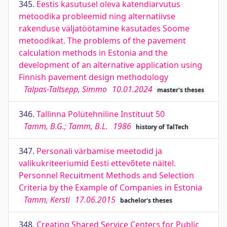
345.
Eestis kasutusel oleva katendiarvutus
metoodika probleemid ning alternatiivse
rakenduse väljatöötamine kasutades Soome
metoodikat. The problems of the pavement
calculation methods in Estonia and the
development of an alternative application using
Finnish pavement design methodology
Talpas-Taltsepp, Simmo
10.01.2024
master's theses
346.
Tallinna Polütehniline Instituut 50
Tamm, B.G.; Tamm, B.L.
1986
history of TalTech
347.
Personali värbamise meetodid ja
valikukriteeriumid Eesti ettevõtete näitel.
Personnel Recuitment Methods and Selection
Criteria by the Example of Companies in Estonia
Tamm, Kersti
17.06.2015
bachelor's theses
348.
Creating Shared Service Centers for Public