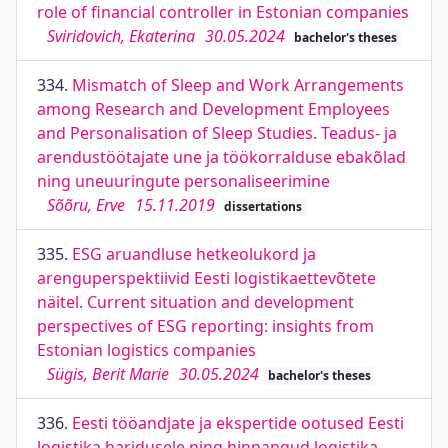
role of financial controller in Estonian companies
Sviridovich, Ekaterina
30.05.2024
bachelor's theses
334.
Mismatch of Sleep and Work Arrangements
among Research and Development Employees
and Personalisation of Sleep Studies. Teadus- ja
arendustöötajate une ja töökorralduse ebakõlad
ning uneuuringute personaliseerimine
Sõõru, Erve
15.11.2019
dissertations
335.
ESG aruandluse hetkeolukord ja
arenguperspektiivid Eesti logistikaettevõtete
näitel. Current situation and development
perspectives of ESG reporting: insights from
Estonian logistics companies
Sügis, Berit Marie
30.05.2024
bachelor's theses
336.
Eesti tööandjate ja ekspertide ootused Eesti
logistika haridusele ning hinnangud logistika