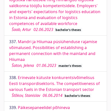
valdkonna tööjõu kompetentsidele. Employers'
and experts' expectations for logistics education
in Estonia and evaluation of logistics
competences of available workforce
Šaab, Artur
02.06.2023
bachelor's theses
337.
Mandri ja Hiiumaa püsiühenduse rajamise
võimalused. Possibilities of establishing a
permanent connection with the mainland and
Hiiumaa
Šaton, Jelena
01.06.2023
master's theses
338.
Erinevate kütuste konkurentsivõimelisus
Eesti transpordisektoris. The competitiveness of
various fuels in the Estonian transport sector
Štõkov, Stanislav
06.06.2014
bachelor's theses
339.
Päikesepaneelidel põhineva