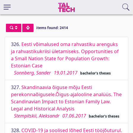
items found: 2414
326.
Eesti võimalused oma rahvastiku arenguks
ja rahvastikukriisi ületamiseks. Opportunities of
a Small Nation State for Population Growth:
Estonian Case
Sonnberg, Sander
19.01.2017
bachelor's theses
327.
Skandinaavia õiguse mõju Eesti
perekonnaõigusele.Õigus-ajalooline analüüs. The
Scandinavian Impact to Estonian Family Law.
Legal and Historical Analysis
Stempitskii, Aleksandr
07.06.2017
bachelor's theses
328.
COVID-19 ja soolised lõhed Eesti tööjõuturul.