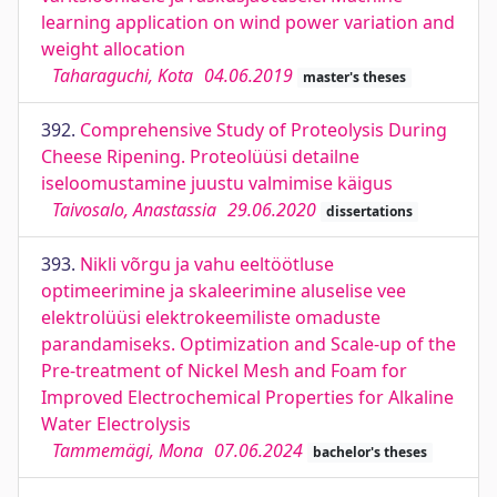
learning application on wind power variation and
weight allocation
Taharaguchi, Kota
04.06.2019
master's theses
392.
Comprehensive Study of Proteolysis During
Cheese Ripening. Proteolüüsi detailne
iseloomustamine juustu valmimise käigus
Taivosalo, Anastassia
29.06.2020
dissertations
393.
Nikli võrgu ja vahu eeltöötluse
optimeerimine ja skaleerimine aluselise vee
elektrolüüsi elektrokeemiliste omaduste
parandamiseks. Optimization and Scale-up of the
Pre-treatment of Nickel Mesh and Foam for
Improved Electrochemical Properties for Alkaline
Water Electrolysis
Tammemägi, Mona
07.06.2024
bachelor's theses