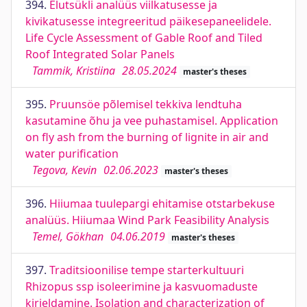
394.
Elutsükli analüüs viilkatusesse ja
kivikatusesse integreeritud päikesepaneelidele.
Life Cycle Assessment of Gable Roof and Tiled
Roof Integrated Solar Panels
Tammik, Kristiina
28.05.2024
master's theses
395.
Pruunsöe põlemisel tekkiva lendtuha
kasutamine õhu ja vee puhastamisel. Application
on fly ash from the burning of lignite in air and
water purification
Tegova, Kevin
02.06.2023
master's theses
396.
Hiiumaa tuulepargi ehitamise otstarbekuse
analüüs. Hiiumaa Wind Park Feasibility Analysis
Temel, Gökhan
04.06.2019
master's theses
397.
Traditsioonilise tempe starterkultuuri
Rhizopus ssp isoleerimine ja kasvuomaduste
kirjeldamine. Isolation and characterization of