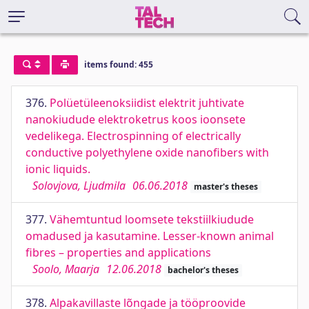
items found: 455
376.
Polüetüleenoksiidist elektrit juhtivate
nanokiudude elektroketrus koos ioonsete
vedelikega. Electrospinning of electrically
conductive polyethylene oxide nanofibers with
ionic liquids.
Solovjova, Ljudmila
06.06.2018
master's theses
377.
Vähemtuntud loomsete tekstiilkiudude
omadused ja kasutamine. Lesser-known animal
fibres – properties and applications
Soolo, Maarja
12.06.2018
bachelor's theses
378.
Alpakavillaste lõngade ja tööproovide