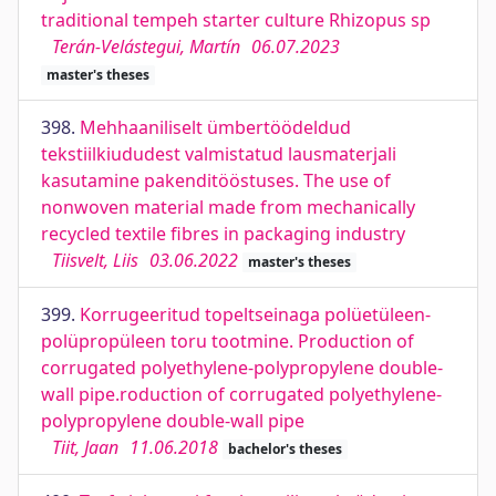
traditional tempeh starter culture Rhizopus sp
Terán-Velástegui, Martín
06.07.2023
master's theses
398.
Mehhaaniliselt ümbertöödeldud
tekstiilkiududest valmistatud lausmaterjali
kasutamine pakenditööstuses. The use of
nonwoven material made from mechanically
recycled textile fibres in packaging industry
Tiisvelt, Liis
03.06.2022
master's theses
399.
Korrugeeritud topeltseinaga polüetüleen-
polüpropüleen toru tootmine. Production of
corrugated polyethylene-polypropylene double-
wall pipe.roduction of corrugated polyethylene-
polypropylene double-wall pipe
Tiit, Jaan
11.06.2018
bachelor's theses