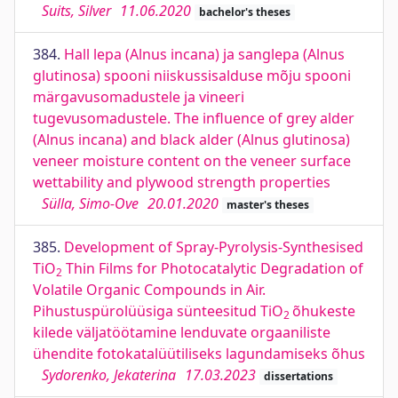
Suits, Silver
11.06.2020
bachelor's theses
384.
Hall lepa (Alnus incana) ja sanglepa (Alnus
glutinosa) spooni niiskussisalduse mõju spooni
märgavusomadustele ja vineeri
tugevusomadustele. The influence of grey alder
(Alnus incana) and black alder (Alnus glutinosa)
veneer moisture content on the veneer surface
wettability and plywood strength properties
Sülla, Simo-Ove
20.01.2020
master's theses
385.
Development of Spray-Pyrolysis-Synthesised
TiO
Thin Films for Photocatalytic Degradation of
2
Volatile Organic Compounds in Air.
Pihustuspürolüüsiga sünteesitud TiO
õhukeste
2
kilede väljatöötamine lenduvate orgaaniliste
ühendite fotokatalüütiliseks lagundamiseks õhus
Sydorenko, Jekaterina
17.03.2023
dissertations