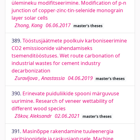
ülemineku modifitseerimine. Modification of p-n
junction of copper-zinc-tin-selenide monograin
layer solar cells
Zhong, Kang
06.06.2017
master's theses
389.
Tööstusjäätmete poolkuiv karboniseerimine
CO2 emissioonide vähendamiseks
tsemenditööstuses. Wet route carbonation of
industrial wastes for cement industry
decarbonization
Zuravljova , Anastassia
04.06.2019
master's theses
390.
Erinevate puiduliikide spooni märguvuse
uurimine. Research of veneer wettability of
different wood species
Zõkov, Aleksandr
02.06.2021
master's theses
391.
Masinõppe rakendamine tuuleenergia
varitsioonidele ja raskusjaotusele. Machine