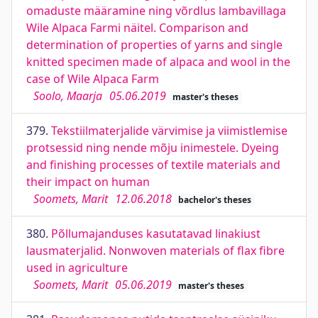
omaduste määramine ning võrdlus lambavillaga
Wile Alpaca Farmi näitel. Comparison and
determination of properties of yarns and single
knitted specimen made of alpaca and wool in the
case of Wile Alpaca Farm
Soolo, Maarja
05.06.2019
master's theses
379.
Tekstiilmaterjalide värvimise ja viimistlemise
protsessid ning nende mõju inimestele. Dyeing
and finishing processes of textile materials and
their impact on human
Soomets, Marit
12.06.2018
bachelor's theses
380.
Põllumajanduses kasutatavad linakiust
lausmaterjalid. Nonwoven materials of flax fibre
used in agriculture
Soomets, Marit
05.06.2019
master's theses