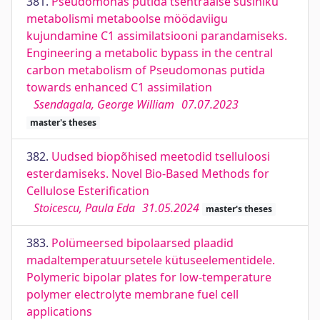
381.
Pseudomonas putida tsentraalse süsiniku
metabolismi metaboolse möödaviigu
kujundamine C1 assimilatsiooni parandamiseks.
Engineering a metabolic bypass in the central
carbon metabolism of Pseudomonas putida
towards enhanced C1 assimilation
Ssendagala, George William
07.07.2023
master's theses
382.
Uudsed biopõhised meetodid tselluloosi
esterdamiseks. Novel Bio-Based Methods for
Cellulose Esterification
Stoicescu, Paula Eda
31.05.2024
master's theses
383.
Polümeersed bipolaarsed plaadid
madaltemperatuursetele kütuseelementidele.
Polymeric bipolar plates for low-temperature
polymer electrolyte membrane fuel cell
applications