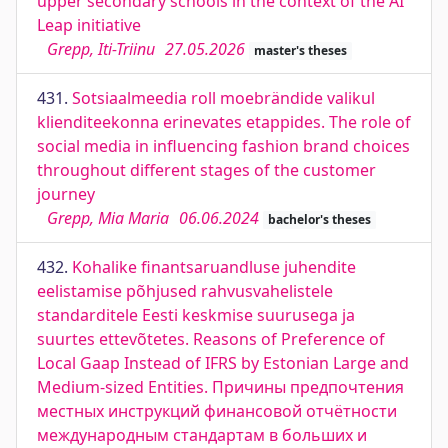
upper secondary schools in the context of the AI
Leap initiative
Grepp, Iti-Triinu
27.05.2026
master's theses
431.
Sotsiaalmeedia roll moebrändide valikul
klienditeekonna erinevates etappides. The role of
social media in influencing fashion brand choices
throughout different stages of the customer
journey
Grepp, Mia Maria
06.06.2024
bachelor's theses
432.
Kohalike finantsaruandluse juhendite
eelistamise põhjused rahvusvahelistele
standarditele Eesti keskmise suurusega ja
suurtes ettevõtetes. Reasons of Preference of
Local Gaap Instead of IFRS by Estonian Large and
Medium-sized Entities. Причины предпочтения
местных инструкций финансовой отчётности
международным стандартам в больших и