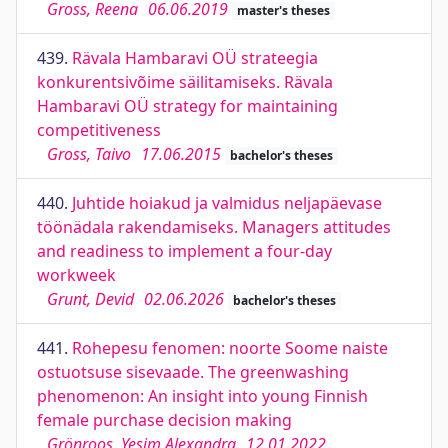
Gross, Reena
06.06.2019
master's theses
439.
Rävala Hambaravi OÜ strateegia
konkurentsivõime säilitamiseks. Rävala
Hambaravi OÜ strategy for maintaining
competitiveness
Gross, Taivo
17.06.2015
bachelor's theses
440.
Juhtide hoiakud ja valmidus neljapäevase
töönädala rakendamiseks. Managers attitudes
and readiness to implement a four-day
workweek
Grunt, Devid
02.06.2026
bachelor's theses
441.
Rohepesu fenomen: noorte Soome naiste
ostuotsuse sisevaade. The greenwashing
phenomenon: An insight into young Finnish
female purchase decision making
Grönroos, Yesim Alexandra
12.01.2022