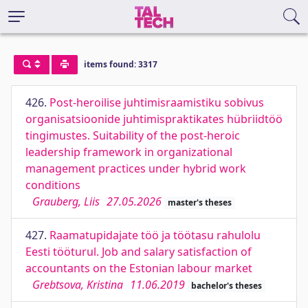
items found: 3317
426.
Post-heroilise juhtimisraamistiku sobivus
organisatsioonide juhtimispraktikates hübriidtöö
tingimustes. Suitability of the post-heroic
leadership framework in organizational
management practices under hybrid work
conditions
Grauberg, Liis
27.05.2026
master's theses
427.
Raamatupidajate töö ja töötasu rahulolu
Eesti tööturul. Job and salary satisfaction of
accountants on the Estonian labour market
Grebtsova, Kristina
11.06.2019
bachelor's theses