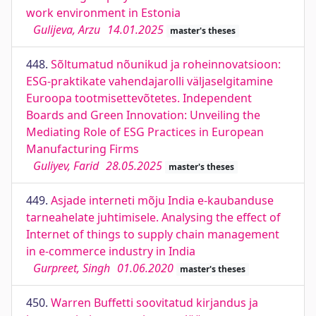
work environment in Estonia
Gulijeva, Arzu
14.01.2025
master's theses
448.
Sõltumatud nõunikud ja roheinnovatsioon:
ESG-praktikate vahendajarolli väljaselgitamine
Euroopa tootmisettevõtetes. Independent
Boards and Green Innovation: Unveiling the
Mediating Role of ESG Practices in European
Manufacturing Firms
Guliyev, Farid
28.05.2025
master's theses
449.
Asjade interneti mõju India e-kaubanduse
tarneahelate juhtimisele. Analysing the effect of
Internet of things to supply chain management
in e-commerce industry in India
Gurpreet, Singh
01.06.2020
master's theses
450.
Warren Buffetti soovitatud kirjandus ja