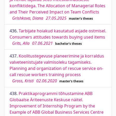
konfliktidega. The Allocation of Managerial Roles
and Their Perceived Impact on Team Conflicts
Grishkova, Diana
27.05.2025
master's theses
436.
Tarbijate hoiakud kasutatud asjade ostmisel.
Consumers attitudes towards buying used items
Grits, Alla
07.06.2021
bachelor's theses
437.
Koolitustegevuse planeerimine ja korraldus
valveteenistujate valmisoleku tagamiseks.
Planning and organization of rescue service on-
call rescue workers training process
Gross, Kristi
02.06.2020
master's theses
438.
Praktikaprogrammi tõhustamine ABB
Globaalse Äriteenuste Keskuse näitel.
Improvement of Internship Program by the
Example of ABB Global Business Services Centre