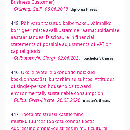
Business Customer)
Grüning, Gaili
06.06.2018
diploma theses
445.
Põhivaralt tasutud käibemaksu võimalike
korrigeerimiste avalikustamine raamatupidamise
aastaaruandes. Disclosure in financial
statements of possible adjustments of VAT on
capital goods
Gulbatashvili, Giorgi
02.06.2021
bachelor's theses
446.
Üksi elavate leibkondade hoiakud
keskkonnasäästliku tarbimise suhtes. Attitudes
of single-person households toward
environmentally sustainable consumption
Gulbis, Grete-Lisette
26.05.2026
master's theses
447.
Töötajate stressi käsitlemine
multikultuurses töökeskkonnas Eestis.
Addressing employee stress in multicultural