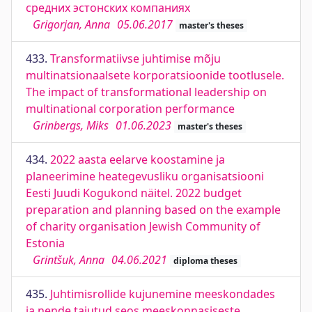
средних эстонских компаниях
Grigorjan, Anna
05.06.2017
master's theses
433.
Transformatiivse juhtimise mõju
multinatsionaalsete korporatsioonide tootlusele.
The impact of transformational leadership on
multinational corporation performance
Grinbergs, Miks
01.06.2023
master's theses
434.
2022 aasta eelarve koostamine ja
planeerimine heategevusliku organisatsiooni
Eesti Juudi Kogukond näitel. 2022 budget
preparation and planning based on the example
of charity organisation Jewish Community of
Estonia
Grintšuk, Anna
04.06.2021
diploma theses
435.
Juhtimisrollide kujunemine meeskondades
ja nende tajutud seos meeskonnasiseste