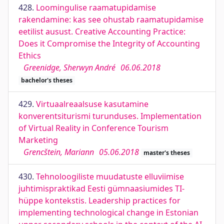
428.
Loomingulise raamatupidamise
rakendamine: kas see ohustab raamatupidamise
eetilist ausust. Creative Accounting Practice:
Does it Compromise the Integrity of Accounting
Ethics
Greenidge, Sherwyn André
06.06.2018
bachelor's theses
429.
Virtuaalreaalsuse kasutamine
konverentsiturismi turunduses. Implementation
of Virtual Reality in Conference Tourism
Marketing
Grencštein, Mariann
05.06.2018
master's theses
430.
Tehnoloogiliste muudatuste elluviimise
juhtimispraktikad Eesti gümnaasiumides TI-
hüppe kontekstis. Leadership practices for
implementing technological change in Estonian