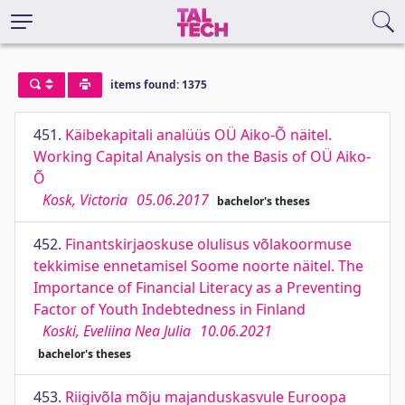
items found: 1375
451.
Käibekapitali analüüs OÜ Aiko-Õ näitel.
Working Capital Analysis on the Basis of OÜ Aiko-
Õ
Kosk, Victoria
05.06.2017
bachelor's theses
452.
Finantskirjaoskuse olulisus võlakoormuse
tekkimise ennetamisel Soome noorte näitel. The
Importance of Financial Literacy as a Preventing
Factor of Youth Indebtedness in Finland
Koski, Eveliina Nea Julia
10.06.2021
bachelor's theses
453.
Riigivõla mõju majanduskasvule Euroopa