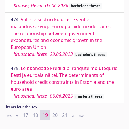
Kruuser, Helen
03.06.2026
bachelor's theses
474.
Valitsussektori kulutuste seotus
majanduskasvuga Euroopa Liidu riikide näitel.
The relationship between government
expenditures and economic growth in the
European Union
Kruusmaa, Krete
29.05.2023
bachelor's theses
475.
Leibkondade krediidipiirangute mõjutegurid
Eesti ja euroala näitel. The determinants of
household credit constraints in Estonia and the
euro area
Kruusmaa, Krete
06.06.2025
master's theses
items found: 1375
««
First
«
Previous
17
18
19
20
21
»
Next
»»
Last