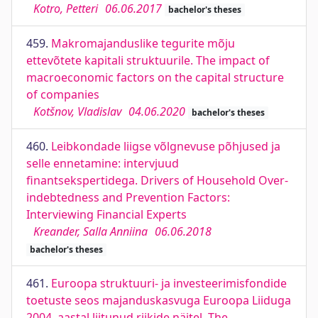
Kotro, Petteri
06.06.2017
bachelor's theses
459.
Makromajanduslike tegurite mõju
ettevõtete kapitali struktuurile. The impact of
macroeconomic factors on the capital structure
of companies
Kotšnov, Vladislav
04.06.2020
bachelor's theses
460.
Leibkondade liigse võlgnevuse põhjused ja
selle ennetamine: intervjuud
finantsekspertidega. Drivers of Household Over-
indebtedness and Prevention Factors:
Interviewing Financial Experts
Kreander, Salla Anniina
06.06.2018
bachelor's theses
461.
Euroopa struktuuri- ja investeerimisfondide
toetuste seos majanduskasvuga Euroopa Liiduga
2004. aastal liitunud riikide näitel. The