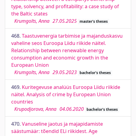
type, solvency, and profitability: a case study of
the Baltic states
Krumgolts, Anna
27.05.2025
master's theses
468.
Taastuvenergia tarbimise ja majanduskasvu
vaheline seos Euroopa Liidu riikide näitel.
Relationship between renewable energy
consumption and economic growth in the
European Union
Krumgolts, Anna
29.05.2023
bachelor's theses
469.
Kuritegevuse analüüs Euroopa Liidu riikide
näitel. Analysis of crime by European Union
countries
Krupodjorova, Anna
04.06.2020
bachelor's theses
470.
Vanuseline jaotus ja majapidamiste
säästumäär: tõendid ELi riikidest. Age