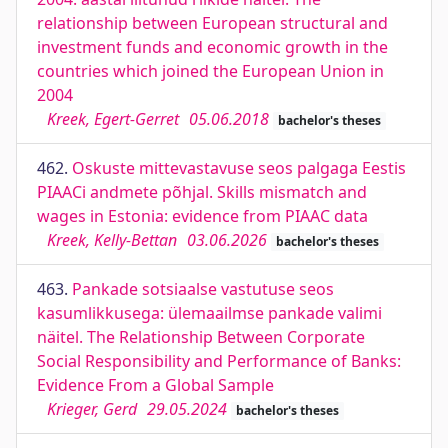
relationship between European structural and
investment funds and economic growth in the
countries which joined the European Union in
2004
Kreek, Egert-Gerret
05.06.2018
bachelor's theses
462.
Oskuste mittevastavuse seos palgaga Eestis
PIAACi andmete põhjal. Skills mismatch and
wages in Estonia: evidence from PIAAC data
Kreek, Kelly-Bettan
03.06.2026
bachelor's theses
463.
Pankade sotsiaalse vastutuse seos
kasumlikkusega: ülemaailmse pankade valimi
näitel. The Relationship Between Corporate
Social Responsibility and Performance of Banks:
Evidence From a Global Sample
Krieger, Gerd
29.05.2024
bachelor's theses