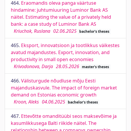
464.
Eraomandis oleva panga väärtuse
hindamine: juhtumiuuring Luminor Bank AS
näitel. Estimating the value of a privately held
bank: a case study of Luminor Bank AS
Kriuchok, Ruslana
02.06.2025
bachelor's theses
465.
Eksport, innovatsioon ja tootlikkus väikestes
avatud majandustes. Export, innovation, and
productivity in small open economies
Krivodonova, Darja
28.05.2026
master's theses
466.
Välisturgude nõudluse mõju Eesti
majanduskasvule. The impact of foreign market
demand on Estonias economic growth
Kroon, Aleks
04.06.2025
bachelor's theses
467.
Ettevõtte omanditüübi seos maksevõime ja
kasumlikkusega Balti riikide näitel. The
relationship between a companys ownership