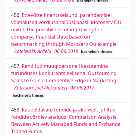
Koštšejev, Denis
02.06.2026
bachelor's theses
456.
Ettevõtte finantsseisundi parandamise
võimalused võrdlusanalüüsi baasil Motoserv OÜ
näitel. The possibilities of improving the
companys financial state based on
benchmarking through Motoserv Oü example
Kotelevski, Anžela
06.06.2019
bachelor's theses
457.
Renditud müügipersonali kasutamine
turunduses konkurentsieelisena. Outsourcing
Sales to Gain a Competitive Edge in Marketing
Kotivuori, Joel Aleksanteri
08.06.2017
bachelor's theses
458.
Kaubeldavate fondide ja aktiivselt juhitud
fondide võrdlev analüüs. Comparison Analysis
Between Actively Managed Funds and Exchange
Traded Funds