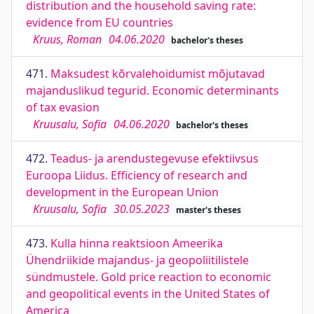
distribution and the household saving rate:
evidence from EU countries
Kruus, Roman
04.06.2020
bachelor's theses
471.
Maksudest kõrvalehoidumist mõjutavad
majanduslikud tegurid. Economic determinants
of tax evasion
Kruusalu, Sofia
04.06.2020
bachelor's theses
472.
Teadus- ja arendustegevuse efektiivsus
Euroopa Liidus. Efficiency of research and
development in the European Union
Kruusalu, Sofia
30.05.2023
master's theses
473.
Kulla hinna reaktsioon Ameerika
Ühendriikide majandus- ja geopoliitilistele
sündmustele. Gold price reaction to economic
and geopolitical events in the United States of
America