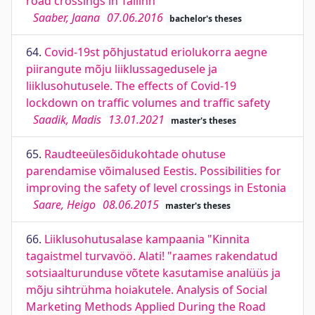
road crossings in Tallinn
Saaber, Jaana
07.06.2016
bachelor's theses
64.
Covid-19st põhjustatud eriolukorra aegne
piirangute mõju liiklussagedusele ja
liiklusohutusele. The effects of Covid-19
lockdown on traffic volumes and traffic safety
Saadik, Madis
13.01.2021
master's theses
65.
Raudteeülesõidukohtade ohutuse
parendamise võimalused Eestis. Possibilities for
improving the safety of level crossings in Estonia
Saare, Heigo
08.06.2015
master's theses
66.
Liiklusohutusalase kampaania "Kinnita
tagaistmel turvavöö. Alati! "raames rakendatud
sotsiaalturunduse võtete kasutamise analüüs ja
mõju sihtrühma hoiakutele. Analysis of Social
Marketing Methods Applied During the Road