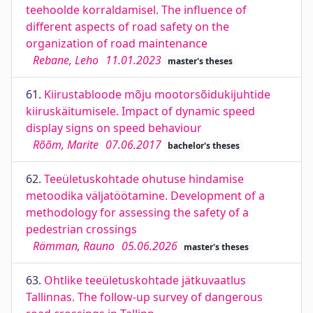
teehoolde korraldamisel. The influence of
different aspects of road safety on the
organization of road maintenance
Rebane, Leho
11.01.2023
master's theses
61.
Kiirustabloode mõju mootorsõidukijuhtide
kiiruskäitumisele. Impact of dynamic speed
display signs on speed behaviour
Rõõm, Marite
07.06.2017
bachelor's theses
62.
Teeületuskohtade ohutuse hindamise
metoodika väljatöötamine. Development of a
methodology for assessing the safety of a
pedestrian crossings
Rämman, Rauno
05.06.2026
master's theses
63.
Ohtlike teeületuskohtade jätkuvaatlus
Tallinnas. The follow-up survey of dangerous