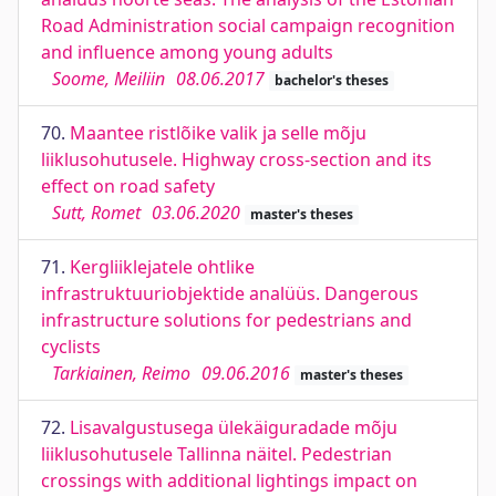
Road Administration social campaign recognition
and influence among young adults
Soome, Meiliin
08.06.2017
bachelor's theses
70.
Maantee ristlõike valik ja selle mõju
liiklusohutusele. Highway cross-section and its
effect on road safety
Sutt, Romet
03.06.2020
master's theses
71.
Kergliiklejatele ohtlike
infrastruktuuriobjektide analüüs. Dangerous
infrastructure solutions for pedestrians and
cyclists
Tarkiainen, Reimo
09.06.2016
master's theses
72.
Lisavalgustusega ülekäiguradade mõju
liiklusohutusele Tallinna näitel. Pedestrian
crossings with additional lightings impact on