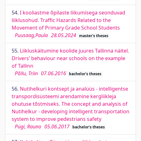
54.
I kooliastme õpilaste liikumisega seonduvad
liiklusohud. Traffic Hazards Related to the
Movement of Primary Grade School Students
Puusaag,Paula
28.05.2024
master's theses
55.
Liikluskäitumine koolide juures Tallinna näitel.
Drivers’ behaviour near schools on the example
of Tallinn
Põllu, Triin
07.06.2016
bachelor's theses
56.
Nutihelkuri kontsept ja analüüs - intelligentse
transpordisüsteemi arendamine kergliikleja
ohutuse tõstmiseks. The concept and analysis of
Nutihelkur - developing intelligent transportation
system to improve pedestrians safety
Pügi, Rauno
05.06.2017
bachelor's theses