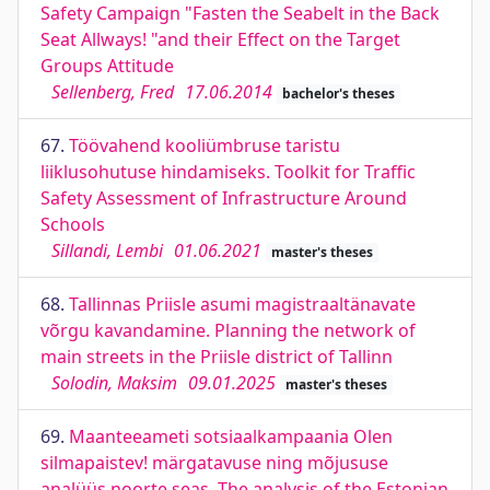
Safety Campaign "Fasten the Seabelt in the Back
Seat Allways! "and their Effect on the Target
Groups Attitude
Sellenberg, Fred
17.06.2014
bachelor's theses
67.
Töövahend kooliümbruse taristu
liiklusohutuse hindamiseks. Toolkit for Traffic
Safety Assessment of Infrastructure Around
Schools
Sillandi, Lembi
01.06.2021
master's theses
68.
Tallinnas Priisle asumi magistraaltänavate
võrgu kavandamine. Planning the network of
main streets in the Priisle district of Tallinn
Solodin, Maksim
09.01.2025
master's theses
69.
Maanteeameti sotsiaalkampaania Olen
silmapaistev! märgatavuse ning mõjususe
analüüs noorte seas. The analysis of the Estonian