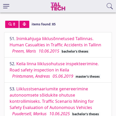
items found: 85
51.
Inimkahjuga liiklusõnnetused Tallinnas.
Human Casualties in Traffic Accidents in Tallinn
Preem, Maris
10.06.2015
bachelor's theses
52.
Keila linna liiklusohutuse inspekteerimine.
Road safety inspection in Keila
Printsmann, Andreas
05.06.2019
master's theses
53.
Liiklusstsenaariumite genereerimine
autonoomsete sõidukite ohutuse
kontrollimiseks. Traffic Scenario Mining for
Safety Evaluation of Autonomous Vehicles
Puudersell, Markus
10.06.2025
bachelor's theses