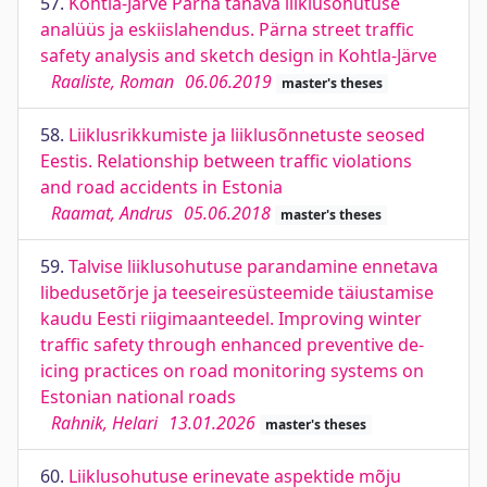
57.
Kohtla-Järve Pärna tänava liiklusohutuse
analüüs ja eskiislahendus. Pärna street traffic
safety analysis and sketch design in Kohtla-Järve
Raaliste, Roman
06.06.2019
master's theses
58.
Liiklusrikkumiste ja liiklusõnnetuste seosed
Eestis. Relationship between traffic violations
and road accidents in Estonia
Raamat, Andrus
05.06.2018
master's theses
59.
Talvise liiklusohutuse parandamine ennetava
libedusetõrje ja teeseiresüsteemide täiustamise
kaudu Eesti riigimaanteedel. Improving winter
traffic safety through enhanced preventive de-
icing practices on road monitoring systems on
Estonian national roads
Rahnik, Helari
13.01.2026
master's theses
60.
Liiklusohutuse erinevate aspektide mõju