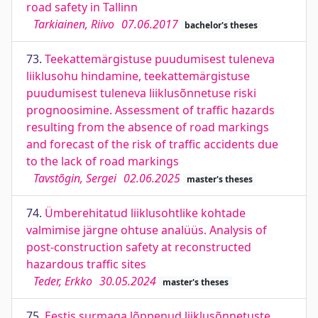
road safety in Tallinn
Tarkiainen, Riivo
07.06.2017
bachelor's theses
73.
Teekattemärgistuse puudumisest tuleneva
liiklusohu hindamine, teekattemärgistuse
puudumisest tuleneva liiklusõnnetuse riski
prognoosimine. Assessment of traffic hazards
resulting from the absence of road markings
and forecast of the risk of traffic accidents due
to the lack of road markings
Tavstõgin, Sergei
02.06.2025
master's theses
74.
Ümberehitatud liiklusohtlike kohtade
valmimise järgne ohtuse analüüs. Analysis of
post-construction safety at reconstructed
hazardous traffic sites
Teder, Erkko
30.05.2024
master's theses
75.
Eestis surmaga lõppenud liiklusõnnetuste