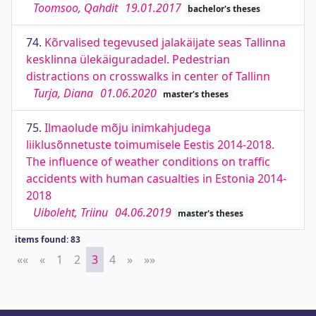
Toomsoo, Qahdit
19.01.2017
bachelor's theses
74.
Kõrvalised tegevused jalakäijate seas Tallinna
kesklinna ülekäiguradadel. Pedestrian
distractions on crosswalks in center of Tallinn
Turja, Diana
01.06.2020
master's theses
75.
Ilmaolude mõju inimkahjudega
liiklusõnnetuste toimumisele Eestis 2014-2018.
The influence of weather conditions on traffic
accidents with human casualties in Estonia 2014-
2018
Uiboleht, Triinu
04.06.2019
master's theses
items found: 83
««
First
«
Previous
1
2
3
4
»
Next
»»
Last