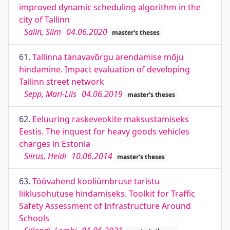
improved dynamic scheduling algorithm in the
city of Tallinn
Salin, Siim
04.06.2020
master's theses
61.
Tallinna tänavavõrgu arendamise mõju
hindamine. Impact evaluation of developing
Tallinn street network
Sepp, Mari-Liis
04.06.2019
master's theses
62.
Eeluuring raskeveokite maksustamiseks
Eestis. The inquest for heavy goods vehicles
charges in Estonia
Siirus, Heidi
10.06.2014
master's theses
63.
Töövahend kooliümbruse taristu
liiklusohutuse hindamiseks. Toolkit for Traffic
Safety Assessment of Infrastructure Around
Schools