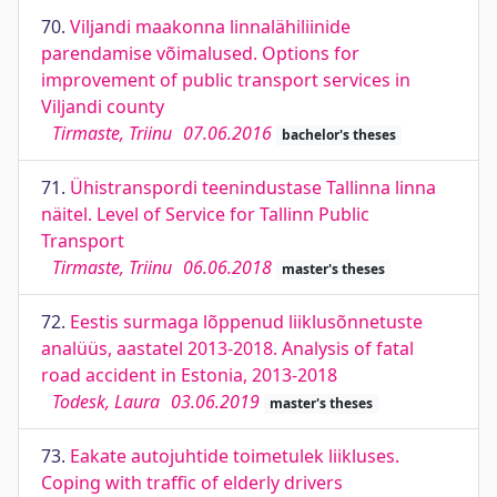
70.
Viljandi maakonna linnalähiliinide
parendamise võimalused. Options for
improvement of public transport services in
Viljandi county
Tirmaste, Triinu
07.06.2016
bachelor's theses
71.
Ühistranspordi teenindustase Tallinna linna
näitel. Level of Service for Tallinn Public
Transport
Tirmaste, Triinu
06.06.2018
master's theses
72.
Eestis surmaga lõppenud liiklusõnnetuste
analüüs, aastatel 2013-2018. Analysis of fatal
road accident in Estonia, 2013-2018
Todesk, Laura
03.06.2019
master's theses
73.
Eakate autojuhtide toimetulek liikluses.
Coping with traffic of elderly drivers