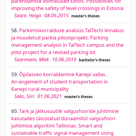
parendamise võimalused Eestis. Possibilities for
improving the safety of level crossings in Estonia
Saare, Heigo
08.06.2015
master's theses
58.
Parkimiskorralduse analüüs TalTechi linnakus
ja muudetud parkla pilootprojekt. Parking
management analysis in TalTech campus and the
pilot project for a revised parking lot
Saarmann, Mikk
10.06.2019
bachelor's theses
59.
Õpilasveo korraldamine Kanepi vallas.
Arrangement of student transportation in
Kanepi rural municipality
Saks, Siiri
01.06.2021
master's theses
60.
Tark ja jätkusuutlik valgusfooride juhtimine
kasutades täiustatud dünaamilist valgusfoori
juhtimise algoritmi Tallinnas. Smart and
sustainable traffic signal management using