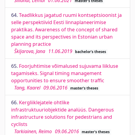
Sillandi, Lembi
01.06.2021
master's theses
64.
Teadlikkus jagatud ruumi kontseptsioonist ja
selle perspektiivid Eesti linnaplaneerimise
praktikas. Awareness of the concept of shared
space and its perspectives in Estonian urban
planning practice
Škljarova, Jana
11.06.2019
bachelor's theses
65.
Foorjuhtimise võimalused sujuvama liikluse
tagamiseks. Signal timing management
opportunities to ensure smoother traffic
Tang, Kaarel
09.06.2016
master's theses
66.
Kergliiklejatele ohtlike
infrastruktuuriobjektide analüüs. Dangerous
infrastructure solutions for pedestrians and
cyclists
Tarkiainen, Reimo
09.06.2016
master's theses