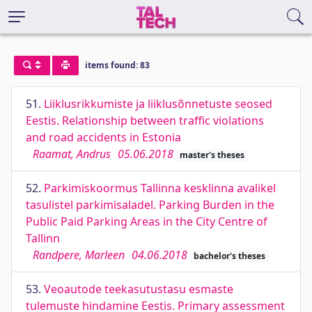
items found: 83
51.
Liiklusrikkumiste ja liiklusõnnetuste seosed
Eestis. Relationship between traffic violations
and road accidents in Estonia
Raamat, Andrus
05.06.2018
master's theses
52.
Parkimiskoormus Tallinna kesklinna avalikel
tasulistel parkimisaladel. Parking Burden in the
Public Paid Parking Areas in the City Centre of
Tallinn
Randpere, Marleen
04.06.2018
bachelor's theses
53.
Veoautode teekasutustasu esmaste
tulemuste hindamine Eestis. Primary assessment