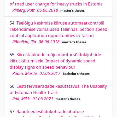
of road user charge for heavy trucks in Estonia
Riiberg, Rutt
06.06.2018
master's theses
54.
Teelõigu keskmise kiiruse automaatkontrolli
rakendamise võimalused Tallinnas. Section speed
control application opportunities in Tallinn
Rõbalkin, Ilja
06.06.2018
master's theses
55.
Kiirustabloode mõju mootorsõidukijuhtide
kiiruskäitumisele. Impact of dynamic speed
display signs on speed behaviour
Rõõm, Marite
07.06.2017
bachelor's theses
56.
Eesti terviseradade kasutatavus. The Usability
of Estonian Health Trails
Räli, Mikk
01.06.2021
master's theses
57.
Raudteeülesõidukohtade ohutuse