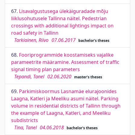
67.
Lisavalgustusega ülekäiguradade mõju
liiklusohutusele Tallinna näitel. Pedestrian
crossings with additional lightings impact on
road safety in Tallinn
Tarkiainen, Riivo
07.06.2017
bachelor's theses
68.
Fooriprogrammide koostamiseks vajalike
parameetrite määramine. Assessment of traffic
signal timing plan parameters
Tepandi, Tanel
02.06.2020
master's theses
69.
Parkimiskoormus Lasnamäe elurajoonides
Laagna, Katleri ja Meeliku asumi näitel. Parking
volume in residential districts of Tallinn through
the example of Laagna, Katleri, and Meeliku
subdistricts
Tina, Tanel
04.06.2018
bachelor's theses