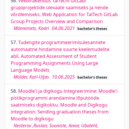
56.
Veebirakendus TalTechi GitLabi
grupiprojektide ülevaate saamiseks ja nende
võrdlemiseks. Web Application for TalTech GitLab
Group Projects Overview and Comparison
Männimets, Kadri
04.06.2021
bachelor's theses
57.
Tudengite programmeerimisülesannete
automaatne hindamine suurte keelemudelite
abil. Automated Assessment of Student
Programming Assignments Using Large
Language Models
Mölder, Karl-Uljas
10.06.2025
bachelor's theses
58.
Moodle'i ja digikogu integreerimine: Moodle'i
pistikprogrammi arendamine lõputööde
saatmiseks digikokku. Moodle and Digikogu
integration: Sending graduation theses from
Moodle to digikogu
Nesterov ,Ruslan; Sooniste, Anna; Ubaleht,