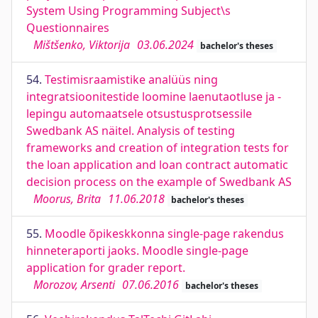
System Using Programming Subject\s
Questionnaires
Mištšenko, Viktorija
03.06.2024
bachelor's theses
54.
Testimisraamistike analüüs ning
integratsioonitestide loomine laenutaotluse ja -
lepingu automaatsele otsustusprotsessile
Swedbank AS näitel. Analysis of testing
frameworks and creation of integration tests for
the loan application and loan contract automatic
decision process on the example of Swedbank AS
Moorus, Brita
11.06.2018
bachelor's theses
55.
Moodle õpikeskkonna single-page rakendus
hinneteraporti jaoks. Moodle single-page
application for grader report.
Morozov, Arsenti
07.06.2016
bachelor's theses