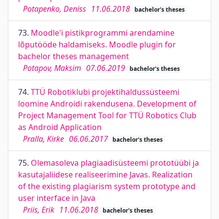
Potapenko, Deniss
11.06.2018
bachelor's theses
73.
Moodle'i pistikprogrammi arendamine
lõputööde haldamiseks. Moodle plugin for
bachelor theses management
Potapov, Maksim
07.06.2019
bachelor's theses
74.
TTÜ Robotiklubi projektihaldussüsteemi
loomine Androidi rakendusena. Development of
Project Management Tool for TTÜ Robotics Club
as Android Application
Pralla, Kirke
06.06.2017
bachelor's theses
75.
Olemasoleva plagiaadisüsteemi prototüübi ja
kasutajaliidese realiseerimine Javas. Realization
of the existing plagiarism system prototype and
user interface in Java
Priis, Erik
11.06.2018
bachelor's theses