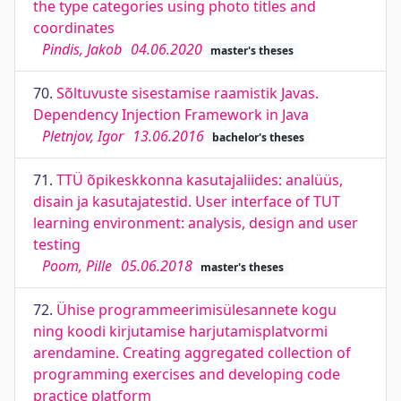
the type categories using photo titles and
coordinates
Pindis, Jakob
04.06.2020
master's theses
70.
Sõltuvuste sisestamise raamistik Javas.
Dependency Injection Framework in Java
Pletnjov, Igor
13.06.2016
bachelor's theses
71.
TTÜ õpikeskkonna kasutajaliides: analüüs,
disain ja kasutajatestid. User interface of TUT
learning environment: analysis, design and user
testing
Poom, Pille
05.06.2018
master's theses
72.
Ühise programmeerimisülesannete kogu
ning koodi kirjutamise harjutamisplatvormi
arendamine. Creating aggregated collection of
programming exercises and developing code
practice platform