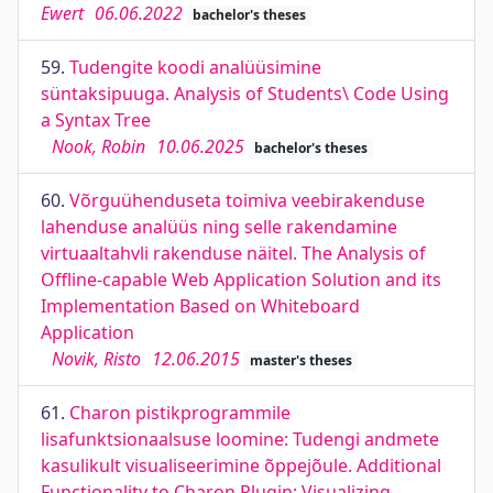
Ewert
06.06.2022
bachelor's theses
59.
Tudengite koodi analüüsimine
süntaksipuuga. Analysis of Students\ Code Using
a Syntax Tree
Nook, Robin
10.06.2025
bachelor's theses
60.
Võrguühenduseta toimiva veebirakenduse
lahenduse analüüs ning selle rakendamine
virtuaaltahvli rakenduse näitel. The Analysis of
Offline-capable Web Application Solution and its
Implementation Based on Whiteboard
Application
Novik, Risto
12.06.2015
master's theses
61.
Charon pistikprogrammile
lisafunktsionaalsuse loomine: Tudengi andmete
kasulikult visualiseerimine õppejõule. Additional
Functionality to Charon Plugin: Visualizing