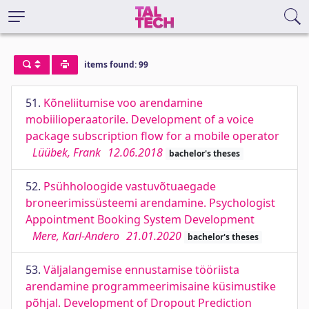
items found: 99
51.
Kõneliitumise voo arendamine
mobiilioperaatorile. Development of a voice
package subscription flow for a mobile operator
Lüübek, Frank
12.06.2018
bachelor's theses
52.
Psühholoogide vastuvõtuaegade
broneerimissüsteemi arendamine. Psychologist
Appointment Booking System Development
Mere, Karl-Andero
21.01.2020
bachelor's theses
53.
Väljalangemise ennustamise tööriista
arendamine programmeerimisaine küsimustike
põhjal. Development of Dropout Prediction