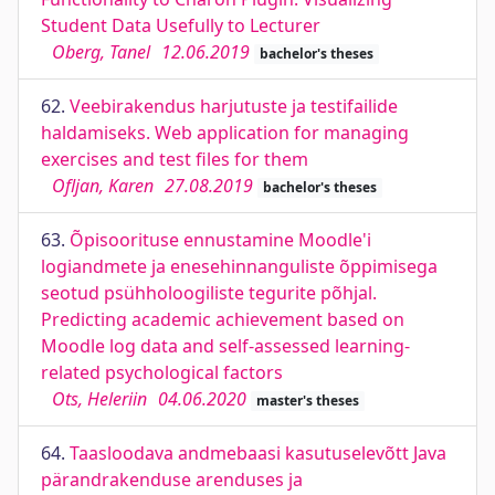
Student Data Usefully to Lecturer
Oberg, Tanel
12.06.2019
bachelor's theses
62.
Veebirakendus harjutuste ja testifailide
haldamiseks. Web application for managing
exercises and test files for them
Ofljan, Karen
27.08.2019
bachelor's theses
63.
Õpisoorituse ennustamine Moodle'i
logiandmete ja enesehinnanguliste õppimisega
seotud psühholoogiliste tegurite põhjal.
Predicting academic achievement based on
Moodle log data and self-assessed learning-
related psychological factors
Ots, Heleriin
04.06.2020
master's theses
64.
Taasloodava andmebaasi kasutuselevõtt Java
pärandrakenduse arenduses ja