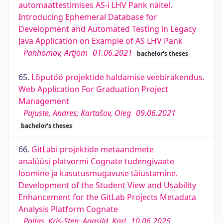
automaattestimises AS-i LHV Pank näitel.
Introducing Ephemeral Database for
Development and Automated Testing in Legacy
Java Application on Example of AS LHV Pank
Pahhomov, Artjom
01.06.2021
bachelor's theses
65.
Lõputöö projektide haldamise veebirakendus.
Web Application For Graduation Project
Management
Pajuste, Andres; Kartašov, Oleg
09.06.2021
bachelor's theses
66.
GitLabi projektide metaandmete
analüüsi platvormi Cognate tudengivaate
loomine ja kasutusmugavuse täiustamine.
Development of the Student View and Usability
Enhancement for the GitLab Projects Metadata
Analysis Platform Cognate
Pallas, Kris-Sten; Agasild, Karl
10.06.2025