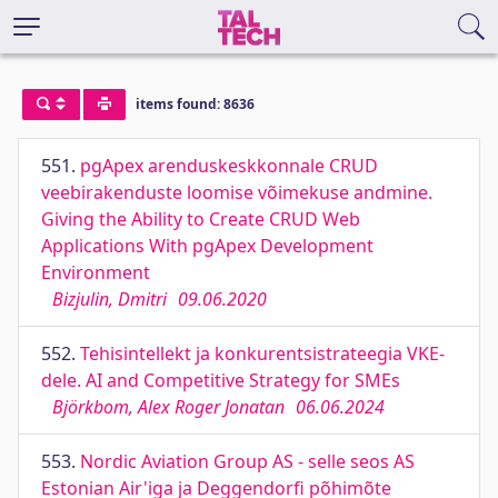
items found: 8636
551.
pgApex arenduskeskkonnale CRUD
veebirakenduste loomise võimekuse andmine.
Giving the Ability to Create CRUD Web
Applications With pgApex Development
Environment
Bizjulin, Dmitri
09.06.2020
552.
Tehisintellekt ja konkurentsistrateegia VKE-
dele. AI and Competitive Strategy for SMEs
Björkbom, Alex Roger Jonatan
06.06.2024
553.
Nordic Aviation Group AS - selle seos AS
Estonian Air'iga ja Deggendorfi põhimõte