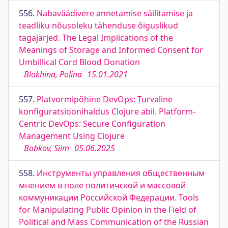
556.
Nabaväädivere annetamise säilitamise ja
teadliku nõusoleku tähenduse õiguslikud
tagajärjed. The Legal Implications of the
Meanings of Storage and Informed Consent for
Umbillical Cord Blood Donation
Blokhina, Polina
15.01.2021
557.
Platvormipõhine DevOps: Turvaline
konfiguratsioonihaldus Clojure abil. Platform-
Centric DevOps: Secure Configuration
Management Using Clojure
Bobkov, Siim
05.06.2025
558.
Инструменты управления общественным
мнением в поле политичской и массовой
коммуникации Российской Федерации. Tools
for Manipulating Public Opinion in the Field of
Political and Mass Communication of the Russian