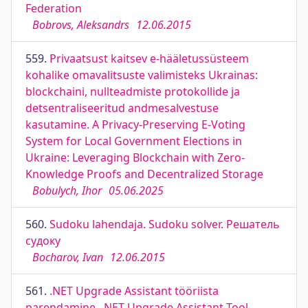
Federation
Bobrovs, Aleksandrs
12.06.2015
559.
Privaatsust kaitsev e-hääletussüsteem
kohalike omavalitsuste valimisteks Ukrainas:
blockchaini, nullteadmiste protokollide ja
detsentraliseeritud andmesalvestuse
kasutamine. A Privacy-Preserving E-Voting
System for Local Government Elections in
Ukraine: Leveraging Blockchain with Zero-
Knowledge Proofs and Decentralized Storage
Bobulych, Ihor
05.06.2025
560.
Sudoku lahendaja. Sudoku solver. Решатель
судоку
Bocharov, Ivan
12.06.2015
561.
.NET Upgrade Assistant tööriista
parendamine. .NET Upgrade Assistant Tool