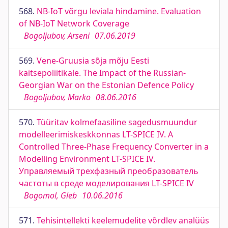
568.
NB-IoT võrgu leviala hindamine. Evaluation
of NB-IoT Network Coverage
Bogoljubov, Arseni
07.06.2019
569.
Vene-Gruusia sõja mõju Eesti
kaitsepoliitikale. The Impact of the Russian-
Georgian War on the Estonian Defence Policy
Bogoljubov, Marko
08.06.2016
570.
Tüüritav kolmefaasiline sagedusmuundur
modelleerimiskeskkonnas LT-SPICE IV. A
Controlled Three-Phase Frequency Converter in a
Modelling Environment LT-SPICE IV.
Управляемый трехфазный преобразователь
частоты в среде моделирования LT-SPICE IV
Bogomol, Gleb
10.06.2016
571.
Tehisintellekti keelemudelite võrdlev analüüs