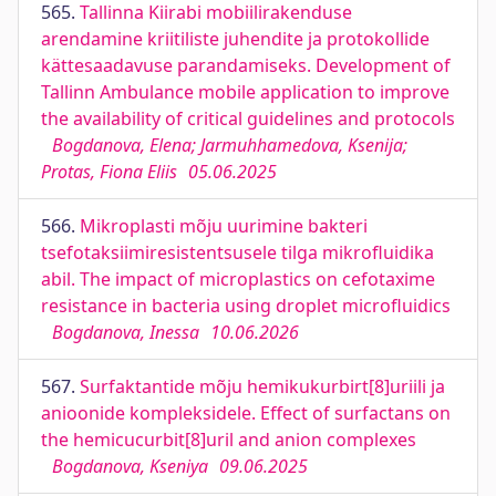
565.
Tallinna Kiirabi mobiilirakenduse
arendamine kriitiliste juhendite ja protokollide
kättesaadavuse parandamiseks. Development of
Tallinn Ambulance mobile application to improve
the availability of critical guidelines and protocols
Bogdanova, Elena; Jarmuhhamedova, Ksenija;
Protas, Fiona Eliis
05.06.2025
566.
Mikroplasti mõju uurimine bakteri
tsefotaksiimiresistentsusele tilga mikrofluidika
abil. The impact of microplastics on cefotaxime
resistance in bacteria using droplet microfluidics
Bogdanova, Inessa
10.06.2026
567.
Surfaktantide mõju hemikukurbirt[8]uriili ja
anioonide kompleksidele. Effect of surfactans on
the hemicucurbit[8]uril and anion complexes
Bogdanova, Kseniya
09.06.2025