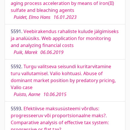
aging process acceleration by means of iron(II)
sulfate and bleaching agents
Puidet, Elmo Hans
16.01.2023
5591.
Veebirakendus rahaliste kulude jälgimiseks
ja analüüsiks. Web application for monitoring
and analyzing financial costs
Puik, Marek
06.06.2019
5592.
Turgu valitseva seisundi kuritarvitamine
turu vallutamisel. Valio kohtuasi. Abuse of
dominant market position by predatory pricing,
Valio case
Puisto, Aarne
10.06.2015
5593.
Efektiivse maksusüsteemi võrdlus:
progresseeruv või proportsionaalne maks?.
Comparative analysis of effective tax system:
progressive or flat tax?