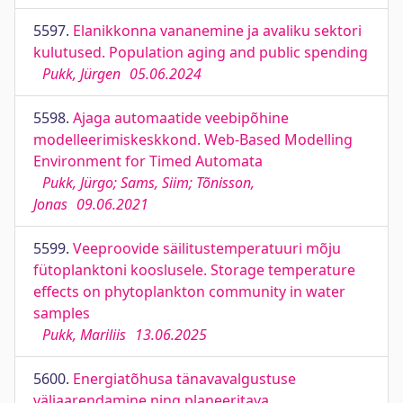
5597.
Elanikkonna vananemine ja avaliku sektori
kulutused. Population aging and public spending
Pukk, Jürgen
05.06.2024
5598.
Ajaga automaatide veebipõhine
modelleerimiskeskkond. Web-Based Modelling
Environment for Timed Automata
Pukk, Jürgo; Sams, Siim; Tõnisson,
Jonas
09.06.2021
5599.
Veeproovide säilitustemperatuuri mõju
fütoplanktoni kooslusele. Storage temperature
effects on phytoplankton community in water
samples
Pukk, Mariliis
13.06.2025
5600.
Energiatõhusa tänavavalgustuse
väljaarendamine ning planeeritava