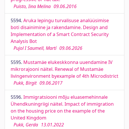
Puisto, Iina Melina
09.06.2016
5594.
Aruka lepingu turvalisuse analüüsimise
boti disainimine ja rakendamine. Design and
Implementation of a Smart Contract Security
Analysis Bot
Pujol I Saumell, Martí
09.06.2026
5595.
Mustamäe elukeskkonna uuendamine IV
mikrorajooni näitel. Renewal of Mustamäe
livingenvironment byexample of 4th Microdistrict
Pukk, Birgit
09.06.2017
5596.
Immigratsiooni mõju eluasemehinnale
Ühendkuningriigi näitel. Impact of immigration
on the housing price on the example of the
United Kingdom
Pukk, Gerda
13.01.2022