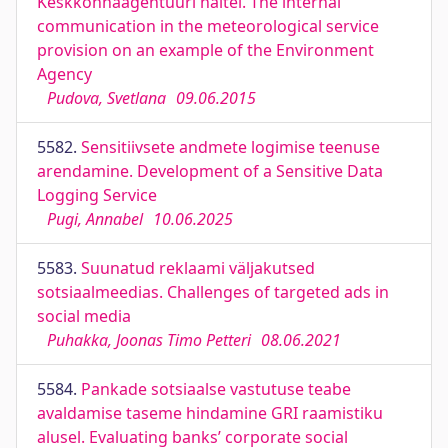
Keskkonnaagentuuri näitel. The internal
communication in the meteorological service
provision on an example of the Environment
Agency
Pudova, Svetlana
09.06.2015
5582.
Sensitiivsete andmete logimise teenuse
arendamine. Development of a Sensitive Data
Logging Service
Pugi, Annabel
10.06.2025
5583.
Suunatud reklaami väljakutsed
sotsiaalmeedias. Challenges of targeted ads in
social media
Puhakka, Joonas Timo Petteri
08.06.2021
5584.
Pankade sotsiaalse vastutuse teabe
avaldamise taseme hindamine GRI raamistiku
alusel. Evaluating banks’ corporate social