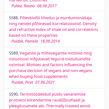
the Nordic Countries
Puhke, Rauno
06.06.2017
5588.
Põlevkiviõli tihedus ja murdumisnäitaja
ning nendel põhinevad korrelatsioonid. Density
and refractive index of shale oil and correlations
based on these properties
Puidak, Pamela
18.06.2014
5589.
Veganite ja mitteveganite motiivid ning
ostuotsust mõjutavad tegurid toidulisandite
ostmisel. Motives and factors influencing the
purchase decision of vegans and non-vegans
when buying food supplements
Puidak, Piret
07.06.2021
5590.
Termotöödeldud puidu vananemise
protsessi kiirendamine raud(II)sulfaadi ja
pleegitusainete abi. Thermally treated wood