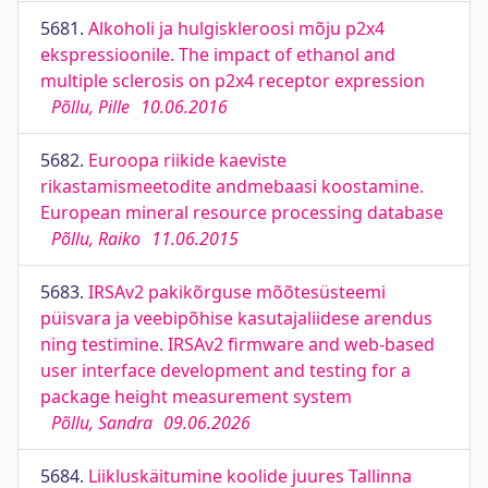
5681.
Alkoholi ja hulgiskleroosi mõju p2x4
ekspressioonile. The impact of ethanol and
multiple sclerosis on p2x4 receptor expression
Põllu, Pille
10.06.2016
5682.
Euroopa riikide kaeviste
rikastamismeetodite andmebaasi koostamine.
European mineral resource processing database
Põllu, Raiko
11.06.2015
5683.
IRSAv2 pakikõrguse mõõtesüsteemi
püisvara ja veebipõhise kasutajaliidese arendus
ning testimine. IRSAv2 firmware and web-based
user interface development and testing for a
package height measurement system
Põllu, Sandra
09.06.2026
5684.
Liikluskäitumine koolide juures Tallinna