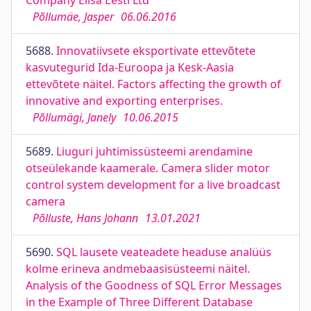
Company Elisa Eesti Ltd
Põllumäe, Jasper
06.06.2016
5688.
Innovatiivsete eksportivate ettevõtete
kasvutegurid Ida-Euroopa ja Kesk-Aasia
ettevõtete näitel. Factors affecting the growth of
innovative and exporting enterprises.
Põllumägi, Janely
10.06.2015
5689.
Liuguri juhtimissüsteemi arendamine
otseülekande kaamerale. Camera slider motor
control system development for a live broadcast
camera
Põlluste, Hans Johann
13.01.2021
5690.
SQL lausete veateadete headuse analüüs
kolme erineva andmebaasisüsteemi näitel.
Analysis of the Goodness of SQL Error Messages
in the Example of Three Different Database