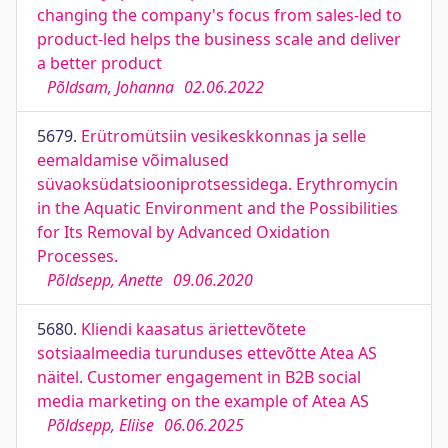
changing the company's focus from sales-led to
product-led helps the business scale and deliver
a better product
Põldsam, Johanna
02.06.2022
5679.
Erütromütsiin vesikeskkonnas ja selle
eemaldamise võimalused
süvaoksüdatsiooniprotsessidega. Erythromycin
in the Aquatic Environment and the Possibilities
for Its Removal by Advanced Oxidation
Processes.
Põldsepp, Anette
09.06.2020
5680.
Kliendi kaasatus äriettevõtete
sotsiaalmeedia turunduses ettevõtte Atea AS
näitel. Customer engagement in B2B social
media marketing on the example of Atea AS
Põldsepp, Eliise
06.06.2025