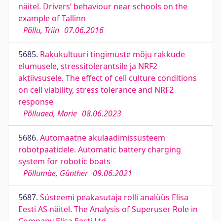
näitel. Drivers’ behaviour near schools on the
example of Tallinn
Põllu, Triin
07.06.2016
5685.
Rakukultuuri tingimuste mõju rakkude
elumusele, stressitolerantsile ja NRF2
aktiivsusele. The effect of cell culture conditions
on cell viability, stress tolerance and NRF2
response
Põlluaed, Marie
08.06.2023
5686.
Automaatne akulaadimissüsteem
robotpaatidele. Automatic battery charging
system for robotic boats
Põllumäe, Günther
09.06.2021
5687.
Süsteemi peakasutaja rolli analüüs Elisa
Eesti AS näitel. The Analysis of Superuser Role in