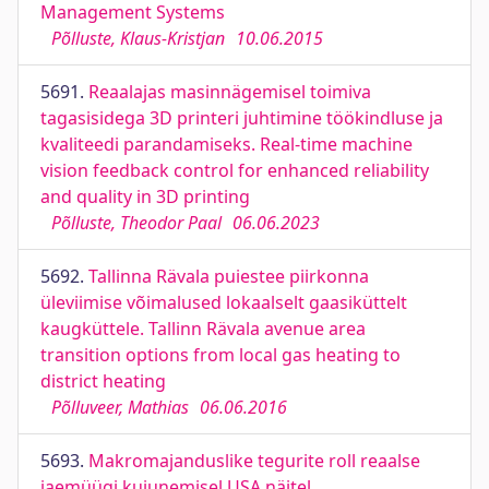
Management Systems
Põlluste, Klaus-Kristjan
10.06.2015
5691.
Reaalajas masinnägemisel toimiva
tagasisidega 3D printeri juhtimine töökindluse ja
kvaliteedi parandamiseks. Real-time machine
vision feedback control for enhanced reliability
and quality in 3D printing
Põlluste, Theodor Paal
06.06.2023
5692.
Tallinna Rävala puiestee piirkonna
üleviimise võimalused lokaalselt gaasiküttelt
kaugküttele. Tallinn Rävala avenue area
transition options from local gas heating to
district heating
Põlluveer, Mathias
06.06.2016
5693.
Makromajanduslike tegurite roll reaalse
jaemüügi kujunemisel USA näitel.