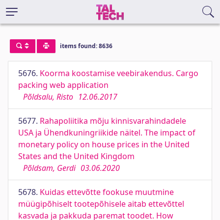
items found: 8636
5676.
Koorma koostamise veebirakendus. Cargo
packing web application
Põldsalu, Risto
12.06.2017
5677.
Rahapoliitika mõju kinnisvarahindadele
USA ja Ühendkuningriikide näitel. The impact of
monetary policy on house prices in the United
States and the United Kingdom
Põldsam, Gerdi
03.06.2020
5678.
Kuidas ettevõtte fookuse muutmine
müügipõhiselt tootepõhisele aitab ettevõttel
kasvada ja pakkuda paremat toodet. How