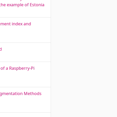
the example of Estonia
timent index and
d
of a Raspberry-Pi
Segmentation Methods