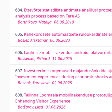
604.
Ettevõtte statistiliste andmete analüüsi prots
analysis process based on Tere AS
Bortnikova, Natalja
06.06.2019
605.
Kahekordsete automaatsete rulookardinate ar
Bosler, Aleksandr
06.06.2023
606.
Laulmise mobiilirakendus androidi platvormil:
Bossenko, Richard
11.06.2019
607.
Investeerimiskogemused majandusšokkide ajal ja
Investment experiences during economic shocks and 
Bozhok, Yaroslava
02.06.2025
608.
Tallinna Loomaaia mobiilirakenduse prototüüp
Enhancing Visitor Experience
Botšarov, Liisa
01.06.2026