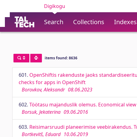
Digikogu
Search
Collections
Indexes
items found: 8636
601.
OpenShiftis rakenduste jaoks standardiseeritu
checks for apps in OpenShift
Borovkov, Aleksandr
08.06.2023
602.
Töötasu majanduslik olemus. Economical vie
Borsuk, Jekaterina
09.06.2016
603.
Reisimarsruudi planeerimise veebirakendus. Tr
Bortkevitš, Eduard
10.06.2019