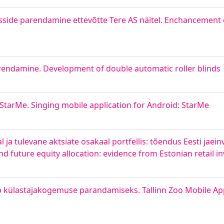
esside parendamine ettevõtte Tere AS näitel. Enchancement o
endamine. Development of double automatic roller blinds
 StarMe. Singing mobile application for Android: StarMe
 tulevane aktsiate osakaal portfellis: tõendus Eesti jaeinve
future equity allocation: evidence from Estonian retail in
 külastajakogemuse parandamiseks. Tallinn Zoo Mobile App