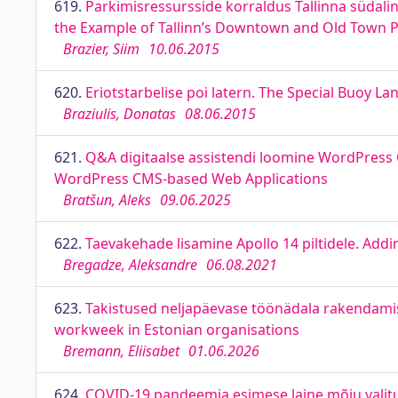
619.
Parkimisressursside korraldus Tallinna südali
the Example of Tallinn’s Downtown and Old Town P
Brazier, Siim
10.06.2015
620.
Eriotstarbelise poi latern. The Special Buoy La
Braziulis, Donatas
08.06.2015
621.
Q&A digitaalse assistendi loomine WordPress C
WordPress CMS-based Web Applications
Bratšun, Aleks
09.06.2025
622.
Taevakehade lisamine Apollo 14 piltidele. Addi
Bregadze, Aleksandre
06.08.2021
623.
Takistused neljapäevase töönädala rakendamise
workweek in Estonian organisations
Bremann, Eliisabet
01.06.2026
624.
COVID-19 pandeemia esimese laine mõju valitud