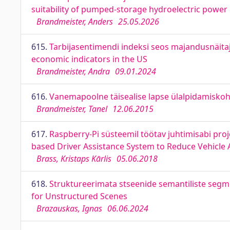
suitability of pumped-storage hydroelectric power
Brandmeister, Anders
25.05.2026
615.
Tarbijasentimendi indeksi seos majandusnäita
economic indicators in the US
Brandmeister, Andra
09.01.2024
616.
Vanemapoolne täisealise lapse ülalpidamiskohu
Brandmeister, Tanel
12.06.2015
617.
Raspberry-Pi süsteemil töötav juhtimisabi pr
based Driver Assistance System to Reduce Vehicle 
Brass, Kristaps Kārlis
05.06.2018
618.
Struktureerimata stseenide semantiliste seg
for Unstructured Scenes
Brazauskas, Ignas
06.06.2024