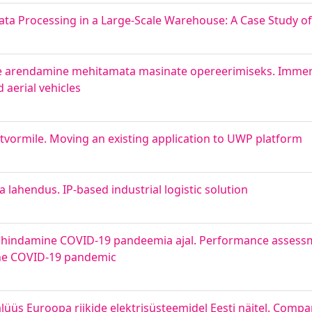
ata Processing in a Large-Scale Warehouse: A Case Study 
ste arendamine mehitamata masinate opereerimiseks. Immer
aerial vehicles
vormile. Moving an existing application to UWP platform
ka lahendus. IP-based industrial logistic solution
e hindamine COVID-19 pandeemia ajal. Performance assess
the COVID-19 pandemic
üs Euroopa riikide elektrisüsteemidel Eesti näitel. Compar