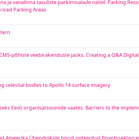
nna ja vanalinna tasuliste parkimisalade näitel. Parking R
riced Parking Areas
ntern
MS-põhiste veebirakenduste jaoks. Creating a Q&A Digital 
ng celestial bodies to Apollo 14 surface imagery
ks Eesti organisatsioonide vaates. Barriers to the implem
 Ameerika Ühendriikide börsil noteeritud finantssektori e