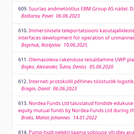
609.
Suurlao andmetöötlus EBM Group AS näitel. D
Botšarov, Pavel
06.06.2023
610.
Immersiivsete teleportatsiooni kasutajaliide
interfaces development for operation of unmanned 
Boychuk, Rostyslav
10.06.2025
611.
Olemasoleva rakenduse teisaldamine UWP plat
Boyko, Alexander, Šutov, Deniss
05.06.2020
612.
Interneti protokollil põhinev tööstuslik logisti
Bragin, Daniil
06.06.2023
613.
Nordea Funds Ltd täiustatud fondide edukus
equity mutual funds by Nordea Funds Ltd during 
Braks, Matias Johannes
14.01.2022
614.
Pump-hüdroelektrijaama sobivuse võrdlev analü