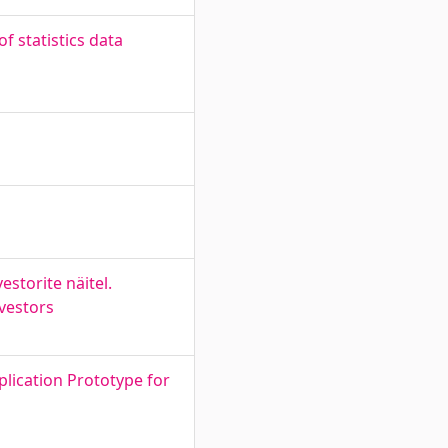
f statistics data
storite näitel.
vestors
lication Prototype for