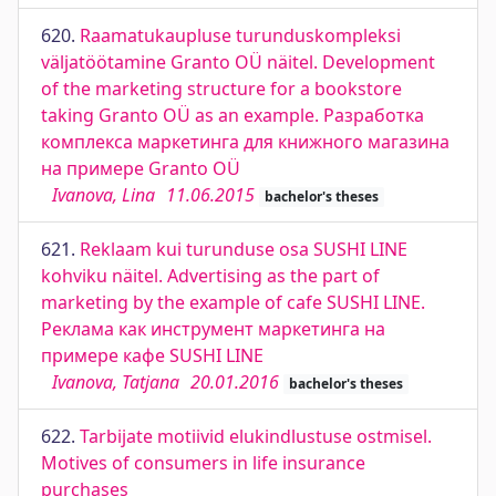
620.
Raamatukaupluse turunduskompleksi
väljatöötamine Granto OÜ näitel. Development
of the marketing structure for a bookstore
taking Granto OÜ as an example. Разработка
комплекса маркетинга для книжного магазина
на примере Granto OÜ
Ivanova, Lina
11.06.2015
bachelor's theses
621.
Reklaam kui turunduse osa SUSHI LINE
kohviku näitel. Advertising as the part of
marketing by the example of cafe SUSHI LINE.
Реклама как инструмент маркетинга на
примере кафе SUSHI LINE
Ivanova, Tatjana
20.01.2016
bachelor's theses
622.
Tarbijate motiivid elukindlustuse ostmisel.
Motives of consumers in life insurance
purchases