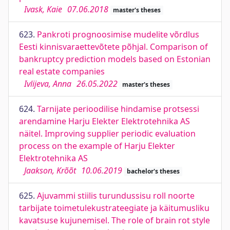
Ivask, Kaie
07.06.2018
master's theses
623.
Pankroti prognoosimise mudelite võrdlus
Eesti kinnisvaraettevõtete põhjal. Comparison of
bankruptcy prediction models based on Estonian
real estate companies
Ivlijeva, Anna
26.05.2022
master's theses
624.
Tarnijate perioodilise hindamise protsessi
arendamine Harju Elekter Elektrotehnika AS
näitel. Improving supplier periodic evaluation
process on the example of Harju Elekter
Elektrotehnika AS
Jaakson, Krõõt
10.06.2019
bachelor's theses
625.
Ajuvammi stiilis turundussisu roll noorte
tarbijate toimetulekustrateegiate ja käitumusliku
kavatsuse kujunemisel. The role of brain rot style