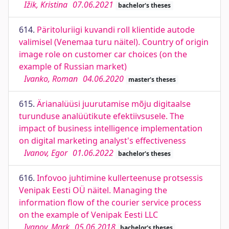
Ižik, Kristina
07.06.2021
bachelor's theses
614.
Päritoluriigi kuvandi roll klientide autode
valimisel (Venemaa turu näitel). Country of origin
image role on customer car choices (on the
example of Russian market)
Ivanko, Roman
04.06.2020
master's theses
615.
Ärianalüüsi juurutamise mõju digitaalse
turunduse analüütikute efektiivsusele. The
impact of business intelligence implementation
on digital marketing analyst's effectiveness
Ivanov, Egor
01.06.2022
bachelor's theses
616.
Infovoo juhtimine kullerteenuse protsessis
Venipak Eesti OÜ näitel. Managing the
information flow of the courier service process
on the example of Venipak Eesti LLC
Ivanov, Mark
05.06.2018
bachelor's theses