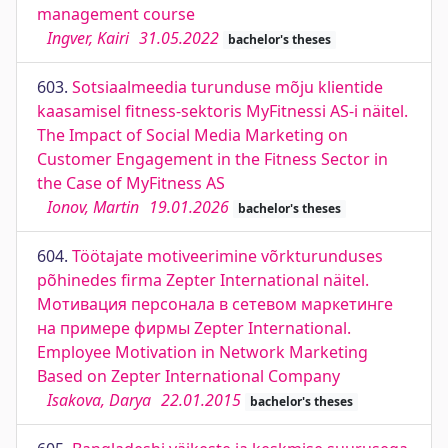
management course
Ingver, Kairi
31.05.2022
bachelor's theses
603.
Sotsiaalmeedia turunduse mõju klientide
kaasamisel fitness-sektoris MyFitnessi AS-i näitel.
The Impact of Social Media Marketing on
Customer Engagement in the Fitness Sector in
the Case of MyFitness AS
Ionov, Martin
19.01.2026
bachelor's theses
604.
Töötajate motiveerimine võrkturunduses
põhinedes firma Zepter International näitel.
Мотивация персонала в сетевом маркетинге
на примере фирмы Zepter International.
Employee Motivation in Network Marketing
Based on Zepter International Company
Isakova, Darya
22.01.2015
bachelor's theses