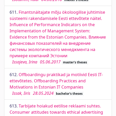
611.
Finantsnäitajate mõju ökoloogilise juhtimise
süsteemi rakendamisele Eesti ettevõtete näitel.
Influence of Performance Indicators on the
Implementation of Management System:
Evidence from the Estonian Companies. Влияние
финансовых показателей на внедрение
системы экологического менеджмента на
примере компаний Эстонии
Issajeva, Irina
05.06.2017
master's theses
612.
Offboardingu praktikad ja motiivid Eesti IT-
ettevõtetes. Offboarding Practices and
Motivations in Estonian IT Companies
Issak, Iiris
28.05.2024
bachelor's theses
613.
Tarbijate hoiakud eetilise reklaami suhtes.
Consumer attitudes towards ethical advertising