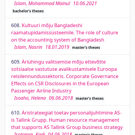
Islam, Mohammad Mainul
10.06.2021
bachelor's theses
608.
Kultuuri mõju Bangladeshi
raamatupidamissüsteemile. The role of culture
on the accounting system of Bangladesh
Islam, Nasrin
18.01.2019
master's theses
609.
Äriühingu valitsemise mõju ettevõtte
sotsiaalse vastutuse avalikustamisele Euroopa
reisilennundussektoris. Corporate Governance
Effects on CSR Disclosures in the European
Passenger Airline Industry
Isoaho, Helena
06.06.2018
master's theses
610.
Äristrateegiat toetav personalijuhtimine AS-
is Tallink Grupp. Human resource management
that supports AS Tallink Group business strategy
Isotamm, Kadi
04.06.2018
master's theses