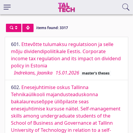
items found: 3317
601.
Ettevõtte tulumaksu regulatsioon ja selle
mõju dividendipoliitikale Eestis. Corporate
income tax regulation and its impact on dividend
policy in Estonia
Indrekans, Jaanika
15.01.2026
master's theses
602.
Enesejuhtimise oskus Tallinna
Tehnikaülikooli majandusteaduskonna
bakalaureuseõppe üliõpilaste seas
enesejuhtimise kursuse näitel. Self-management
skills among undergraduate students of the
School of Business and Governance at Tallinn
University of Technology in relation to a self-