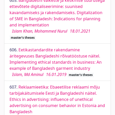
605.
Bangladeshi väikeste ja keskmise suurusega
ettevõtete digitaliseerimine: suunised
kavandamiseks ja rakendamiseks. Digitalization
of SME in Bangladesh: Indications for planning
and implementation
Islam Khan, Mohammed Nurul
18.01.2021
master's theses
606.
Eetikastandardite rakendamine
äritegevuses Bangladeshi rõivatööstuse näitel.
Implementing ethical standards in business: An
example of Bangladesh garment industry
Islam, Md Aminul
16.01.2019
master's theses
607.
Reklaamieetika: Ebaeetilise reklaami mõju
tarbijakäitumisele Eesti ja Bangladeshi näitel.
Ethics in advertising: influence of unethical
advertising on consumer behavior in Estonia and
Bangladesh