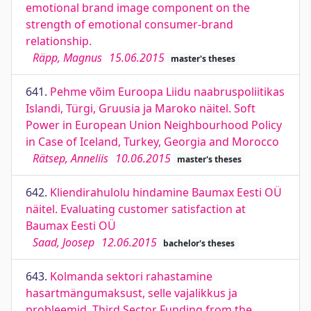
emotional brand image component on the
strength of emotional consumer-brand
relationship.
Räpp, Magnus
15.06.2015
master's theses
641.
Pehme võim Euroopa Liidu naabruspoliitikas
Islandi, Türgi, Gruusia ja Maroko näitel. Soft
Power in European Union Neighbourhood Policy
in Case of Iceland, Turkey, Georgia and Morocco
Rätsep, Anneliis
10.06.2015
master's theses
642.
Kliendirahulolu hindamine Baumax Eesti OÜ
näitel. Evaluating customer satisfaction at
Baumax Eesti OÜ
Saad, Joosep
12.06.2015
bachelor's theses
643.
Kolmanda sektori rahastamine
hasartmängumaksust, selle vajalikkus ja
probleemid. Third Sector Funding from the