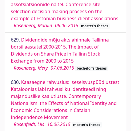
assotsiatsioonide näitel. Conference site
selection decision making process on the
example of Estonian business client associations
Rosenberg, Marilin
08.06.2015
master's theses
629.
Dividendide mõju aktsiahinnale Tallinna
börsil aastatel 2000-2015. The Impact of
Dividends on Share Price in Tallinn Stock
Exchange from 2000 to 2015
Rosenberg, Mery
07.06.2016
bachelor's theses
630.
Kaasaegne rahvuslus: iseseisvuspüüdlustest
Kataloonias läbi rahvusliku identiteedi ning
majanduslike kaalutluste. Contemporary
Nationalism: the Effects of National Identity and
Economic Considerations in Catalan
Independence Movement
Rosenfeldt, Liis
10.06.2015
master's theses