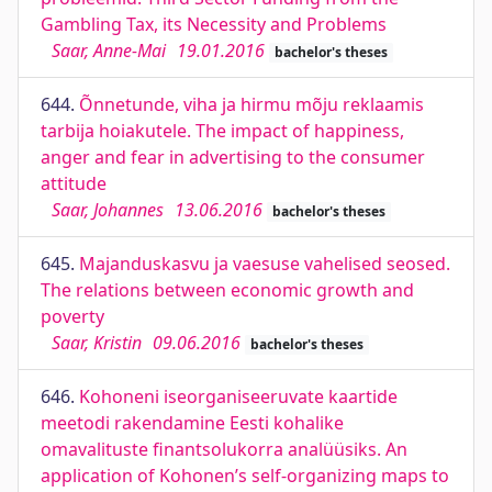
Gambling Tax, its Necessity and Problems
Saar, Anne-Mai
19.01.2016
bachelor's theses
644.
Õnnetunde, viha ja hirmu mõju reklaamis
tarbija hoiakutele. The impact of happiness,
anger and fear in advertising to the consumer
attitude
Saar, Johannes
13.06.2016
bachelor's theses
645.
Majanduskasvu ja vaesuse vahelised seosed.
The relations between economic growth and
poverty
Saar, Kristin
09.06.2016
bachelor's theses
646.
Kohoneni iseorganiseeruvate kaartide
meetodi rakendamine Eesti kohalike
omavalituste finantsolukorra analüüsiks. An
application of Kohonen’s self-organizing maps to