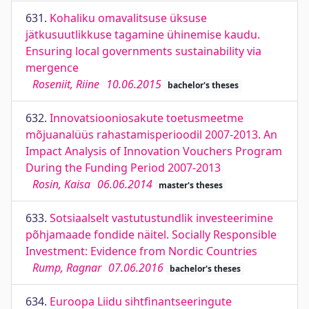
631.
Kohaliku omavalitsuse üksuse
jätkusuutlikkuse tagamine ühinemise kaudu.
Ensuring local governments sustainability via
mergence
Roseniit, Riine
10.06.2015
bachelor's theses
632.
Innovatsiooniosakute toetusmeetme
mõjuanalüüs rahastamisperioodil 2007-2013. An
Impact Analysis of Innovation Vouchers Program
During the Funding Period 2007-2013
Rosin, Kaisa
06.06.2014
master's theses
633.
Sotsiaalselt vastutustundlik investeerimine
põhjamaade fondide näitel. Socially Responsible
Investment: Evidence from Nordic Countries
Rump, Ragnar
07.06.2016
bachelor's theses
634.
Euroopa Liidu sihtfinantseeringute