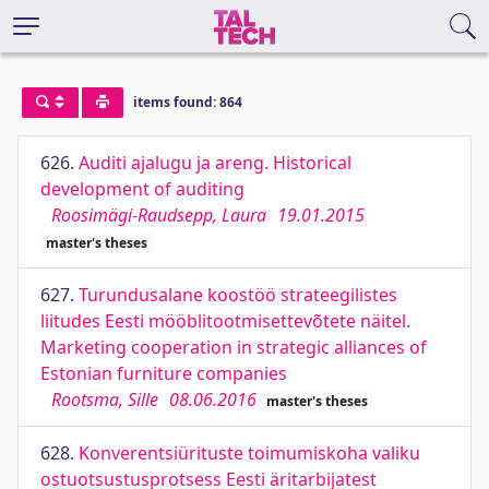
items found: 864
626.
Auditi ajalugu ja areng. Historical
development of auditing
Roosimägi-Raudsepp, Laura
19.01.2015
master's theses
627.
Turundusalane koostöö strateegilistes
liitudes Eesti mööblitootmisettevõtete näitel.
Marketing cooperation in strategic alliances of
Estonian furniture companies
Rootsma, Sille
08.06.2016
master's theses
628.
Konverentsiürituste toimumiskoha valiku
ostuotsustusprotsess Eesti äritarbijatest