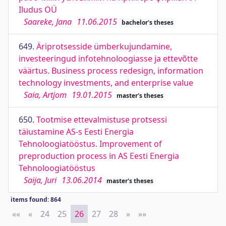
Iludus OÜ
Saareke, Jana
11.06.2015
bachelor's theses
649.
Äriprotsesside ümberkujundamine,
investeeringud infotehnoloogiasse ja ettevõtte
väärtus. Business process redesign, information
technology investments, and enterprise value
Saia, Artjom
19.01.2015
master's theses
650.
Tootmise ettevalmistuse protsessi
täiustamine AS-s Eesti Energia
Tehnoloogiatööstus. Improvement of
preproduction process in AS Eesti Energia
Tehnoloogiatööstus
Saija, Juri
13.06.2014
master's theses
items found: 864
««
First
«
Previous
24
25
26
27
28
»
Next
»»
Last