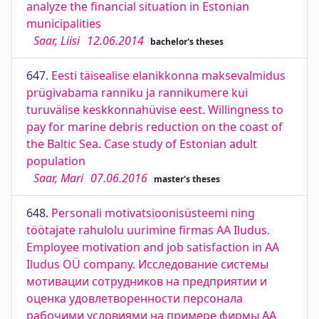
analyze the financial situation in Estonian
municipalities
Saar, Liisi
12.06.2014
bachelor's theses
647.
Eesti täisealise elanikkonna maksevalmidus
prügivabama ranniku ja rannikumere kui
turuvälise keskkonnahüvise eest. Willingness to
pay for marine debris reduction on the coast of
the Baltic Sea. Case study of Estonian adult
population
Saar, Mari
07.06.2016
master's theses
648.
Personali motivatsioonisüsteemi ning
töötajate rahulolu uurimine firmas AA Iludus.
Employee motivation and job satisfaction in AA
Iludus OÜ company. Исследование системы
мотивации сотрудников на предприятии и
оценка удовлетворенности персонала
рабочими условиями на примере фирмы AA