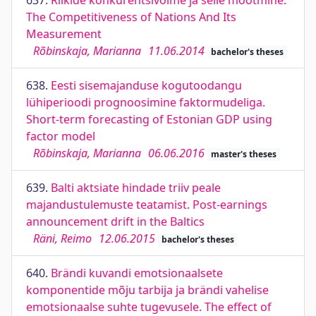
637.
Riikide konkurentsivõime ja selle mõõtmine.
The Competitiveness of Nations And Its
Measurement
Rõbinskaja, Marianna
11.06.2014
bachelor's theses
638.
Eesti sisemajanduse kogutoodangu
lühiperioodi prognoosimine faktormudeliga.
Short-term forecasting of Estonian GDP using
factor model
Rõbinskaja, Marianna
06.06.2016
master's theses
639.
Balti aktsiate hindade triiv peale
majandustulemuste teatamist. Post-earnings
announcement drift in the Baltics
Räni, Reimo
12.06.2015
bachelor's theses
640.
Brändi kuvandi emotsionaalsete
komponentide mõju tarbija ja brändi vahelise
emotsionaalse suhte tugevusele. The effect of