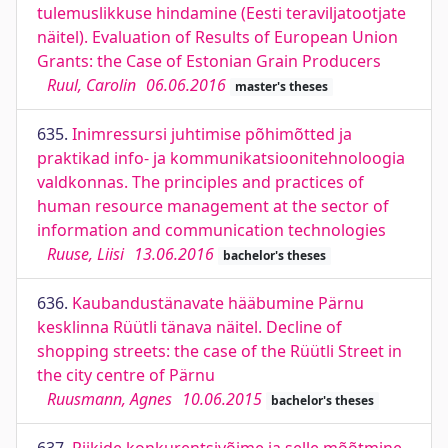
tulemuslikkuse hindamine (Eesti teraviljatootjate
näitel). Evaluation of Results of European Union
Grants: the Case of Estonian Grain Producers
Ruul, Carolin
06.06.2016
master's theses
635.
Inimressursi juhtimise põhimõtted ja
praktikad info- ja kommunikatsioonitehnoloogia
valdkonnas. The principles and practices of
human resource management at the sector of
information and communication technologies
Ruuse, Liisi
13.06.2016
bachelor's theses
636.
Kaubandustänavate hääbumine Pärnu
kesklinna Rüütli tänava näitel. Decline of
shopping streets: the case of the Rüütli Street in
the city centre of Pärnu
Ruusmann, Agnes
10.06.2015
bachelor's theses