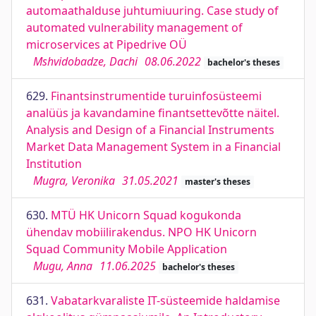
automaathalduse juhtumiuuring. Case study of
automated vulnerability management of
microservices at Pipedrive OÜ
Mshvidobadze, Dachi
08.06.2022
bachelor's theses
629.
Finantsinstrumentide turuinfosüsteemi
analüüs ja kavandamine finantsettevõtte näitel.
Analysis and Design of a Financial Instruments
Market Data Management System in a Financial
Institution
Mugra, Veronika
31.05.2021
master's theses
630.
MTÜ HK Unicorn Squad kogukonda
ühendav mobiilirakendus. NPO HK Unicorn
Squad Community Mobile Application
Mugu, Anna
11.06.2025
bachelor's theses
631.
Vabatarkvaraliste IT-süsteemide haldamise