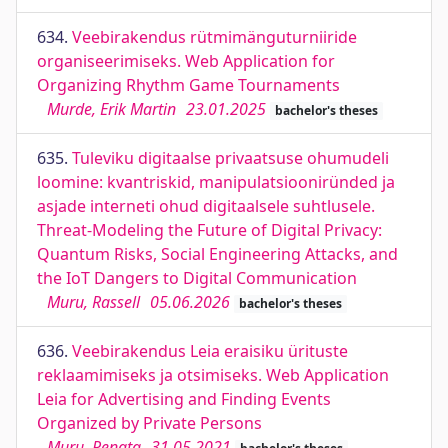
634.
Veebirakendus rütmimänguturniiride
organiseerimiseks. Web Application for
Organizing Rhythm Game Tournaments
Murde, Erik Martin
23.01.2025
bachelor's theses
635.
Tuleviku digitaalse privaatsuse ohumudeli
loomine: kvantriskid, manipulatsiooniründed ja
asjade interneti ohud digitaalsele suhtlusele.
Threat-Modeling the Future of Digital Privacy:
Quantum Risks, Social Engineering Attacks, and
the IoT Dangers to Digital Communication
Muru, Rassell
05.06.2026
bachelor's theses
636.
Veebirakendus Leia eraisiku ürituste
reklaamimiseks ja otsimiseks. Web Application
Leia for Advertising and Finding Events
Organized by Private Persons
Muru, Renata
31.05.2021