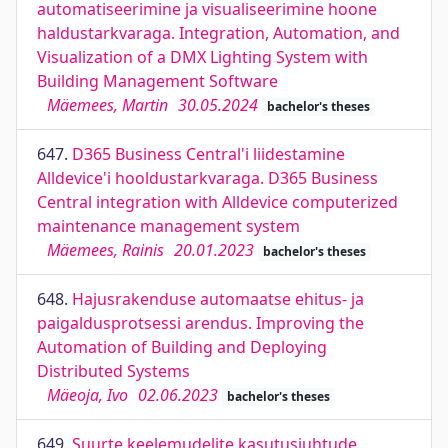
automatiseerimine ja visualiseerimine hoone
haldustarkvaraga. Integration, Automation, and
Visualization of a DMX Lighting System with
Building Management Software
Mäemees, Martin
30.05.2024
bachelor's theses
647.
D365 Business Central'i liidestamine
Alldevice'i hooldustarkvaraga. D365 Business
Central integration with Alldevice computerized
maintenance management system
Mäemees, Rainis
20.01.2023
bachelor's theses
648.
Hajusrakenduse automaatse ehitus- ja
paigaldusprotsessi arendus. Improving the
Automation of Building and Deploying
Distributed Systems
Mäeoja, Ivo
02.06.2023
bachelor's theses
649.
Suurte keelemudelite kasutusjuhtude