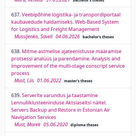
bachelor's theses
637.
Veebipõhine logistika- ja transpordiportaal
kaubavedude haldamiseks. Web-Based System
for Logistics and Freight Management
Mussijenko, Saveli
04.06.2026
bachelor's theses
638.
Mitme-astmelise ajateenistusse määramise
protsessi analüüs ja parendamine. Analysis and
improvement of the multi-stage conscript service
process
Must, Liis
01.06.2022
master's theses
639.
Serverite varundus ja taastamine
Lennuliiklusteeninduse Aktsiaseltsi näitel.
Servers Backup and Restore in Estonian Air
Navigation Services
Must, Marek
05.06.2020
diploma theses