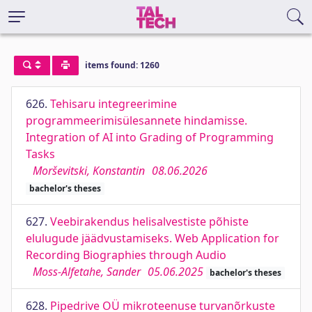
items found: 1260
626.
Tehisaru integreerimine
programmeerimisülesannete hindamisse.
Integration of AI into Grading of Programming
Tasks
Morševitski, Konstantin
08.06.2026
bachelor's theses
627.
Veebirakendus helisalvestiste põhiste
elulugude jäädvustamiseks. Web Application for
Recording Biographies through Audio
Moss-Alfetahe, Sander
05.06.2025
bachelor's theses
628.
Pipedrive OÜ mikroteenuse turvanõrkuste