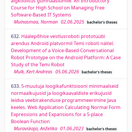
algkoolitus gümnaasiumile. An Introductory
Course for High School on Managing Free
Software-Based IT Systems
Muinasmaa, Norman
02.06.2025
bachelor's theses
632.
Häälepõhise vestlusroboti prototüübi
arendus Android platvormil Temi roboti näitel.
Development of a Voice-Based Conversational
Robot Prototype on the Android Platform: A Case
Study of the Temi Robot
Mulk, Kert Andreas
05.06.2026
bachelor's theses
633.
5-muutuja loogikafunktsiooni minimaalseid
normaalkujusid ja loogikaavaldiste erikujusid
leidva veebirakenduse programmeerimine Java
keeles. Web Application Calculating Normal Form
Expressions and Expansions for a 5-place
Boolean Function
Muravskaja, Anželika
01.06.2023
bachelor's theses