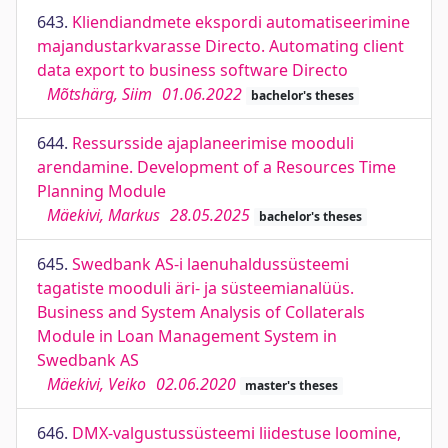
643.
Kliendiandmete ekspordi automatiseerimine
majandustarkvarasse Directo. Automating client
data export to business software Directo
Mõtshärg, Siim
01.06.2022
bachelor's theses
644.
Ressursside ajaplaneerimise mooduli
arendamine. Development of a Resources Time
Planning Module
Mäekivi, Markus
28.05.2025
bachelor's theses
645.
Swedbank AS-i laenuhaldussüsteemi
tagatiste mooduli äri- ja süsteemianalüüs.
Business and System Analysis of Collaterals
Module in Loan Management System in
Swedbank AS
Mäekivi, Veiko
02.06.2020
master's theses
646.
DMX-valgustussüsteemi liidestuse loomine,