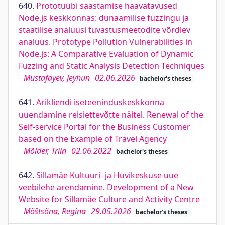
640.
Prototüübi saastamise haavatavused
Node.js keskkonnas: dünaamilise fuzzingu ja
staatilise analüüsi tuvastusmeetodite võrdlev
analüüs. Prototype Pollution Vulnerabilities in
Node.js: A Comparative Evaluation of Dynamic
Fuzzing and Static Analysis Detection Techniques
Mustafayev, Jeyhun
02.06.2026
bachelor's theses
641.
Ärikliendi iseteeninduskeskkonna
uuendamine reisiettevõtte näitel. Renewal of the
Self-service Portal for the Business Customer
based on the Example of Travel Agency
Mõlder, Triin
02.06.2022
bachelor's theses
642.
Sillamäe Kultuuri- ja Huvikeskuse uue
veebilehe arendamine. Development of a New
Website for Sillamäe Culture and Activity Centre
Mõštsõna, Regina
29.05.2026
bachelor's theses