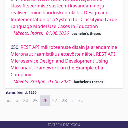
klassifitseerimise süsteemi kavandamine ja
realiseerimine hariduskontekstis. Design and
Implementation of a System for Classifying Large
Language Model Use Cases in Education
Mäeots, Indrek
01.06.2026
bachelor's theses
650.
REST API mikroteenuse disain ja arendamine
Micronaut raamistikus ettevõtte näitel. REST API
Microservice Design and Development Using
Micronaut Framework on the Example of a
Company
Mäeots, Kristjan
03.06.2021
bachelor's theses
items found: 1260
««
First
«
Previous
24
25
26
27
28
»
Next
»»
Last
TALTECH DIGIKOGU